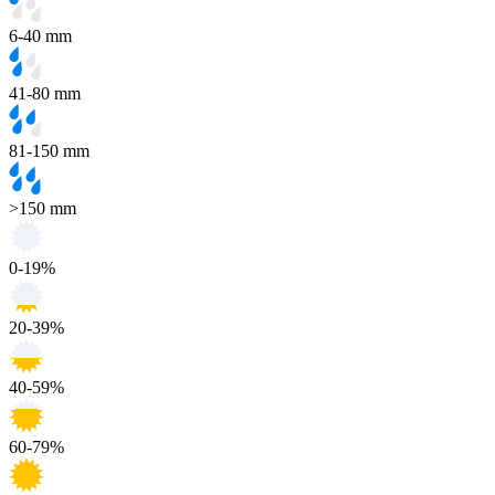
6-40 mm
41-80 mm
81-150 mm
>150 mm
0-19%
20-39%
40-59%
60-79%