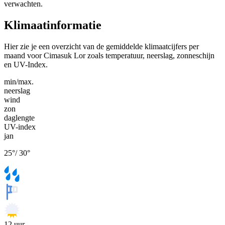
verwachten.
Klimaatinformatie
Hier zie je een overzicht van de gemiddelde klimaatcijfers per
maand voor Cimasuk Lor zoals temperatuur, neerslag, zonneschijn
en UV-Index.
min/max.
neerslag
wind
zon
daglengte
UV-index
jan
25
°
/
30
°
12
uur