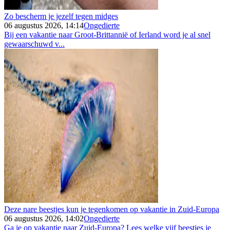
Zo bescherm je jezelf tegen midges
06 augustus 2026, 14:14
Ongedierte
Bij een vakantie naar Groot-Brittannië of Ierland word je al snel
gewaarschuwd v...
Deze nare beestjes kun je tegenkomen op vakantie in Zuid-Europa
06 augustus 2026, 14:02
Ongedierte
Ga je op vakantie naar Zuid-Europa? Lees welke vijf beestjes je