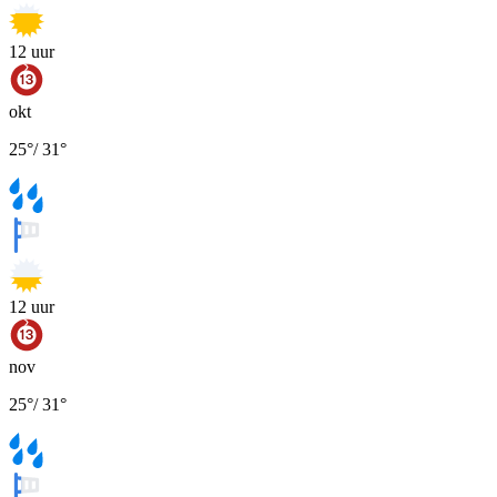
12
uur
okt
25
°
/
31
°
12
uur
nov
25
°
/
31
°