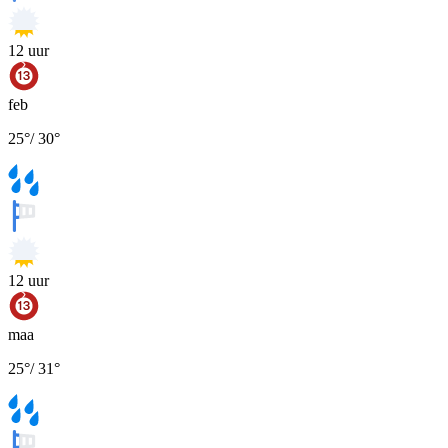
12
uur
feb
25
°
/
30
°
12
uur
maa
25
°
/
31
°