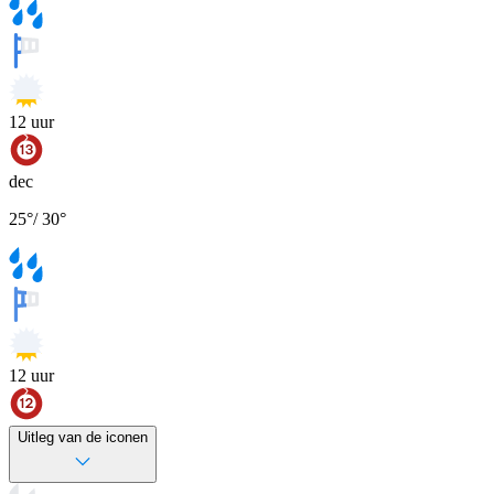
12
uur
dec
25
°
/
30
°
12
uur
Uitleg van de iconen