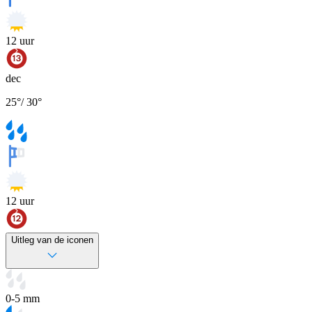
12
uur
dec
25
°
/
30
°
12
uur
Uitleg van de iconen
0-5 mm