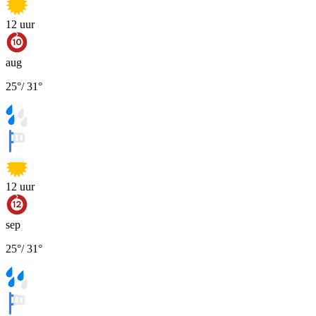
12
uur
aug
25
°
/
31
°
12
uur
sep
25
°
/
31
°