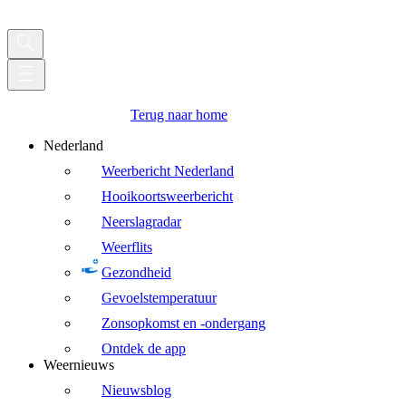
Terug naar home
Nederland
Weerbericht Nederland
Hooikoortsweerbericht
Neerslagradar
Weerflits
Gezondheid
Gevoelstemperatuur
Zonsopkomst en -ondergang
Ontdek de app
Weernieuws
Nieuwsblog