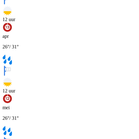
12
uur
apr
26
°
/
31
°
12
uur
mei
26
°
/
31
°