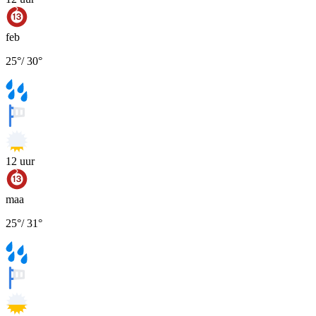
feb
25
°
/
30
°
12
uur
maa
25
°
/
31
°