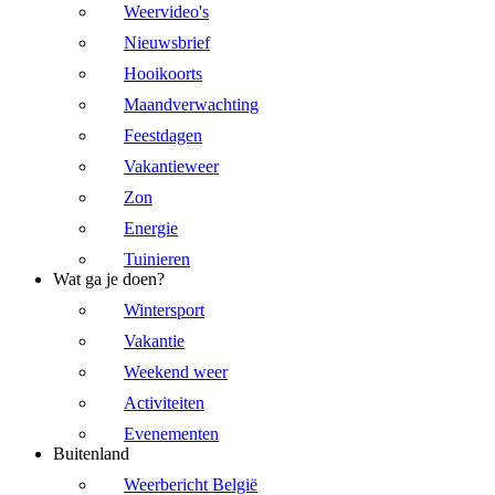
Weervideo's
Nieuwsbrief
Hooikoorts
Maandverwachting
Feestdagen
Vakantieweer
Zon
Energie
Tuinieren
Wat ga je doen?
Wintersport
Vakantie
Weekend weer
Activiteiten
Evenementen
Buitenland
Weerbericht België