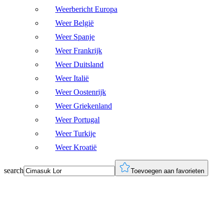
Weerbericht Europa
Weer België
Weer Spanje
Weer Frankrijk
Weer Duitsland
Weer Italië
Weer Oostenrijk
Weer Griekenland
Weer Portugal
Weer Turkije
Weer Kroatië
search
Toevoegen aan favorieten