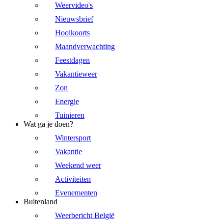
Weervideo's
Nieuwsbrief
Hooikoorts
Maandverwachting
Feestdagen
Vakantieweer
Zon
Energie
Tuinieren
Wat ga je doen?
Wintersport
Vakantie
Weekend weer
Activiteiten
Evenementen
Buitenland
Weerbericht België