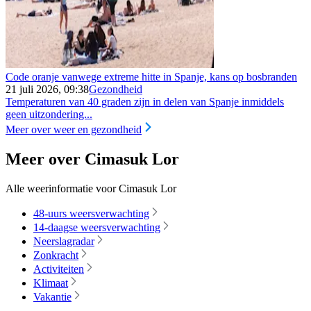
Code oranje vanwege extreme hitte in Spanje, kans op bosbranden
21 juli 2026, 09:38
Gezondheid
Temperaturen van 40 graden zijn in delen van Spanje inmiddels
geen uitzondering...
Meer over weer en gezondheid
Meer over Cimasuk Lor
Alle weerinformatie voor Cimasuk Lor
48-uurs weersverwachting
14-daagse weersverwachting
Neerslagradar
Zonkracht
Activiteiten
Klimaat
Vakantie