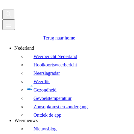
Terug naar home
Nederland
Weerbericht Nederland
Hooikoortsweerbericht
Neerslagradar
Weerflits
Gezondheid
Gevoelstemperatuur
Zonsopkomst en -ondergang
Ontdek de app
Weernieuws
Nieuwsblog