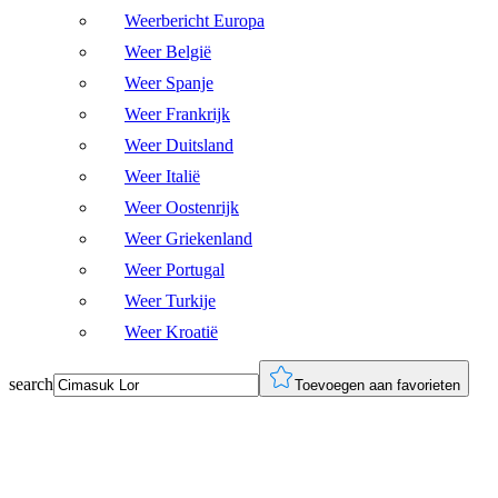
Weerbericht Europa
Weer België
Weer Spanje
Weer Frankrijk
Weer Duitsland
Weer Italië
Weer Oostenrijk
Weer Griekenland
Weer Portugal
Weer Turkije
Weer Kroatië
search
Toevoegen aan favorieten