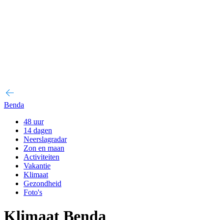
Benda
48 uur
14 dagen
Neerslagradar
Zon en maan
Activiteiten
Vakantie
Klimaat
Gezondheid
Foto's
Klimaat Benda