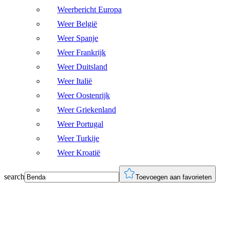
Weerbericht Europa
Weer België
Weer Spanje
Weer Frankrijk
Weer Duitsland
Weer Italië
Weer Oostenrijk
Weer Griekenland
Weer Portugal
Weer Turkije
Weer Kroatië
search
Toevoegen aan favorieten