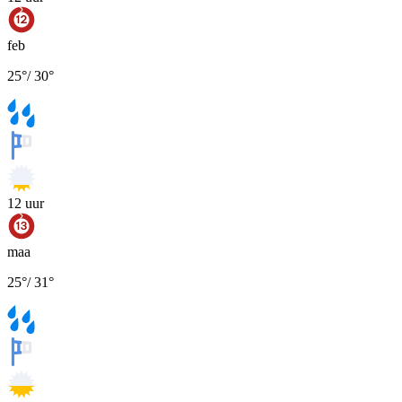
feb
25
°
/
30
°
12
uur
maa
25
°
/
31
°