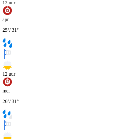
12
uur
apr
25
°
/
31
°
12
uur
mei
26
°
/
31
°