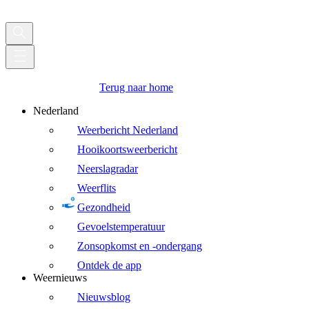
Terug naar home
Nederland
Weerbericht Nederland
Hooikoortsweerbericht
Neerslagradar
Weerflits
Gezondheid
Gevoelstemperatuur
Zonsopkomst en -ondergang
Ontdek de app
Weernieuws
Nieuwsblog