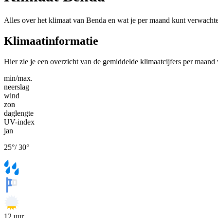
Alles over het klimaat van Benda en wat je per maand kunt verwacht
Klimaatinformatie
Hier zie je een overzicht van de gemiddelde klimaatcijfers per maand
min/max.
neerslag
wind
zon
daglengte
UV-index
jan
25
°
/
30
°
12
uur