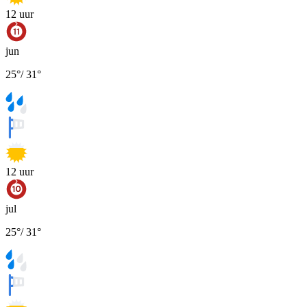
12
uur
jun
25
°
/
31
°
12
uur
jul
25
°
/
31
°