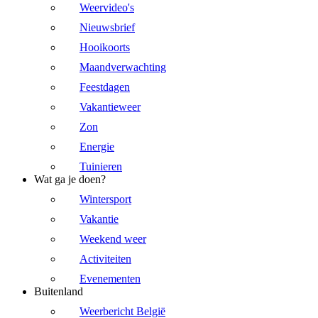
Weervideo's
Nieuwsbrief
Hooikoorts
Maandverwachting
Feestdagen
Vakantieweer
Zon
Energie
Tuinieren
Wat ga je doen?
Wintersport
Vakantie
Weekend weer
Activiteiten
Evenementen
Buitenland
Weerbericht België