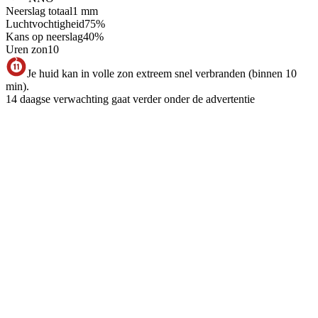
Neerslag totaal
1
mm
Luchtvochtigheid
75
%
Kans op neerslag
40
%
Uren zon
10
Je huid kan in volle zon extreem snel verbranden (binnen 10
min).
14 daagse verwachting gaat verder onder de advertentie