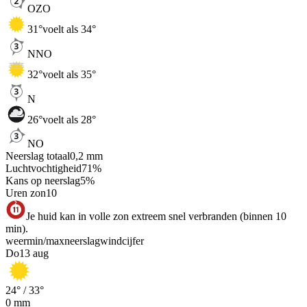
OZO
31
°
voelt als 34°
NNO
32
°
voelt als 35°
N
26
°
voelt als 28°
NO
Neerslag totaal
0,2
mm
Luchtvochtigheid
71
%
Kans op neerslag
5
%
Uren zon
10
Je huid kan in volle zon extreem snel verbranden (binnen 10
min).
weer
min
/
max
neerslag
wind
cijfer
Do
13 aug
24
° /
33
°
0
mm