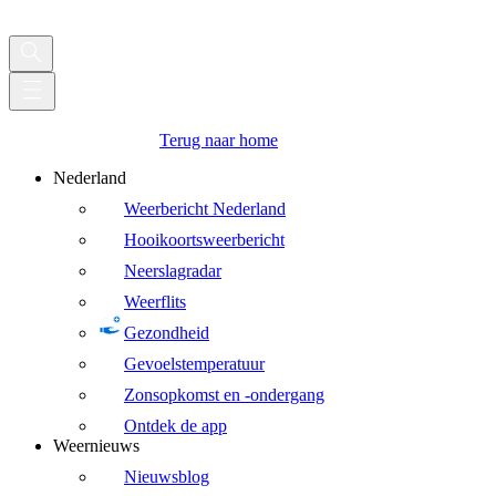
Terug naar home
Nederland
Weerbericht Nederland
Hooikoortsweerbericht
Neerslagradar
Weerflits
Gezondheid
Gevoelstemperatuur
Zonsopkomst en -ondergang
Ontdek de app
Weernieuws
Nieuwsblog