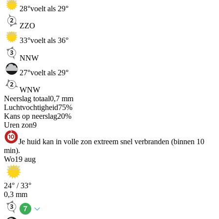
28
°
voelt als 29°
ZZO
33
°
voelt als 36°
NNW
27
°
voelt als 29°
WNW
Neerslag totaal
0,7
mm
Luchtvochtigheid
75
%
Kans op neerslag
20
%
Uren zon
9
Je huid kan in volle zon extreem snel verbranden (binnen 10
min).
Wo
19 aug
24
° /
33
°
0,3
mm