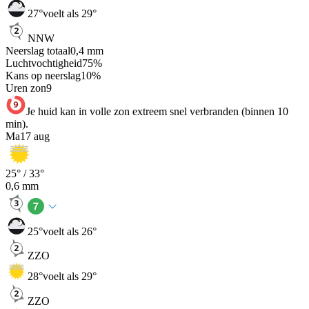
27
°
voelt als 29°
NNW
Neerslag totaal
0,4
mm
Luchtvochtigheid
75
%
Kans op neerslag
10
%
Uren zon
9
Je huid kan in volle zon extreem snel verbranden (binnen 10
min).
Ma
17 aug
25
° /
33
°
0,6
mm
25
°
voelt als 26°
ZZO
28
°
voelt als 29°
ZZO