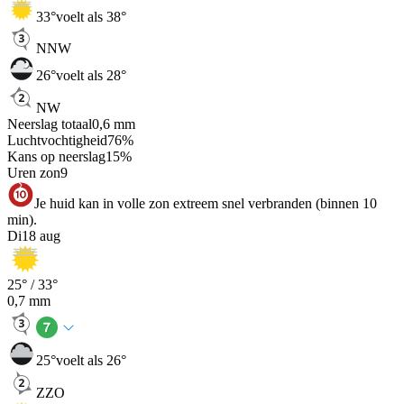
33
°
voelt als 38°
NNW
26
°
voelt als 28°
NW
Neerslag totaal
0,6
mm
Luchtvochtigheid
76
%
Kans op neerslag
15
%
Uren zon
9
Je huid kan in volle zon extreem snel verbranden (binnen 10
min).
Di
18 aug
25
° /
33
°
0,7
mm
25
°
voelt als 26°
ZZO