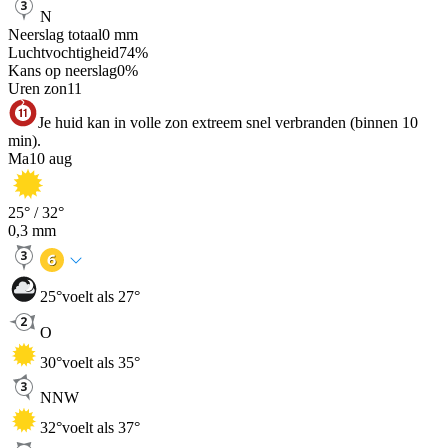
N
Neerslag totaal
0
mm
Luchtvochtigheid
74
%
Kans op neerslag
0
%
Uren zon
11
Je huid kan in volle zon extreem snel verbranden (binnen 10
min).
Ma
10 aug
25
° /
32
°
0,3
mm
25
°
voelt als 27°
O
30
°
voelt als 35°
NNW
32
°
voelt als 37°