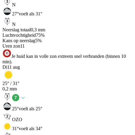
N
27
°
voelt als 31°
N
Neerslag totaal
0,3
mm
Luchtvochtigheid
75
%
Kans op neerslag
5
%
Uren zon
11
Je huid kan in volle zon extreem snel verbranden (binnen 10
min).
Di
11 aug
25
° /
31
°
0,2
mm
25
°
voelt als 25°
OZO
31
°
voelt als 34°