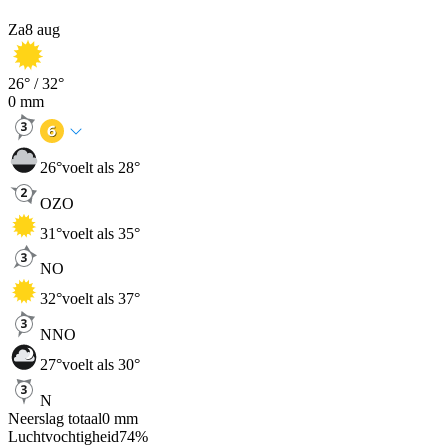
Za
8 aug
26
° /
32
°
0
mm
26
°
voelt als 28°
OZO
31
°
voelt als 35°
NO
32
°
voelt als 37°
NNO
27
°
voelt als 30°
N
Neerslag totaal
0
mm
Luchtvochtigheid
74
%