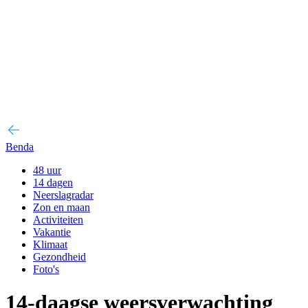
Benda
48 uur
14 dagen
Neerslagradar
Zon en maan
Activiteiten
Vakantie
Klimaat
Gezondheid
Foto's
14-daagse weersverwachting