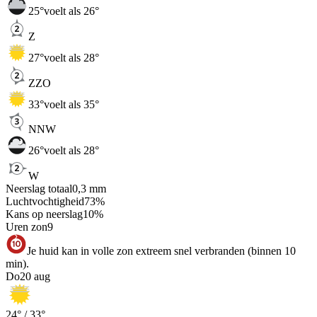
25
°
voelt als 26°
Z
27
°
voelt als 28°
ZZO
33
°
voelt als 35°
NNW
26
°
voelt als 28°
W
Neerslag totaal
0,3
mm
Luchtvochtigheid
73
%
Kans op neerslag
10
%
Uren zon
9
Je huid kan in volle zon extreem snel verbranden (binnen 10
min).
Do
20 aug
24
° /
33
°