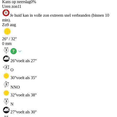
Kans op neerslag
0
%
Uren zon
11
Je huid kan in volle zon extreem snel verbranden (binnen 10
min).
Zo
9 aug
26
° /
32
°
0
mm
26
°
voelt als 27°
O
30
°
voelt als 35°
NNO
32
°
voelt als 38°
N
27
°
voelt als 30°