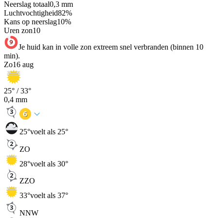
Neerslag totaal
0,3
mm
Luchtvochtigheid
82
%
Kans op neerslag
10
%
Uren zon
10
Je huid kan in volle zon extreem snel verbranden (binnen 10
min).
Zo
16 aug
25
° /
33
°
0,4
mm
25
°
voelt als 25°
ZO
28
°
voelt als 30°
ZZO
33
°
voelt als 37°
NNW