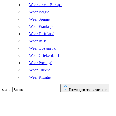
Weerbericht Europa
Weer België
Weer Spanje
Weer Frankrijk
Weer Duitsland
Weer Italië
Weer Oostenrijk
Weer Griekenland
Weer Portugal
Weer Turkije
Weer Kroatië
search
Toevoegen aan favorieten