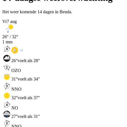
Het weer komende 14 dagen in Benda.
Vr
7 aug
26
° /
32
°
1
mm
26
°
voelt als 28°
OZO
31
°
voelt als 34°
NNO
32
°
voelt als 37°
NO
27
°
voelt als 31°
NNO