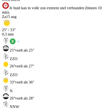
Je huid kan in volle zon extreem snel verbranden (binnen 10
min).
Za
15 aug
25
° /
33
°
0,3
mm
25
°
voelt als 25°
ZZO
26
°
voelt als 27°
ZZO
33
°
voelt als 36°
N
26
°
voelt als 28°
NNW