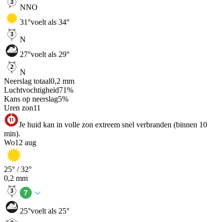
NNO
31
°
voelt als 34°
N
27
°
voelt als 29°
N
Neerslag totaal
0,2
mm
Luchtvochtigheid
71
%
Kans op neerslag
5
%
Uren zon
11
Je huid kan in volle zon extreem snel verbranden (binnen 10
min).
Wo
12 aug
25
° /
32
°
0,2
mm
25
°
voelt als 25°