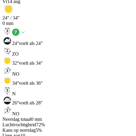
Vr
14 aug
24
° /
34
°
0
mm
24
°
voelt als 24°
ZO
32
°
voelt als 34°
NO
34
°
voelt als 36°
N
26
°
voelt als 28°
NO
Neerslag totaal
0
mm
Luchtvochtigheid
72
%
Kans op neerslag
5
%
Uren zon
10