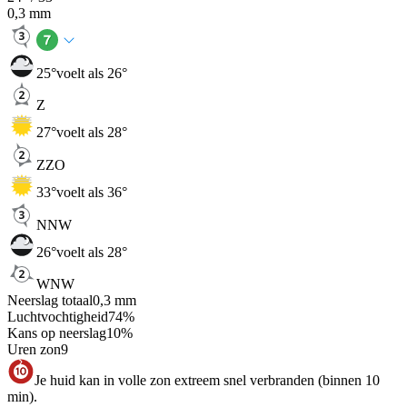
0,3
mm
25
°
voelt als 26°
Z
27
°
voelt als 28°
ZZO
33
°
voelt als 36°
NNW
26
°
voelt als 28°
WNW
Neerslag totaal
0,3
mm
Luchtvochtigheid
74
%
Kans op neerslag
10
%
Uren zon
9
Je huid kan in volle zon extreem snel verbranden (binnen 10
min).