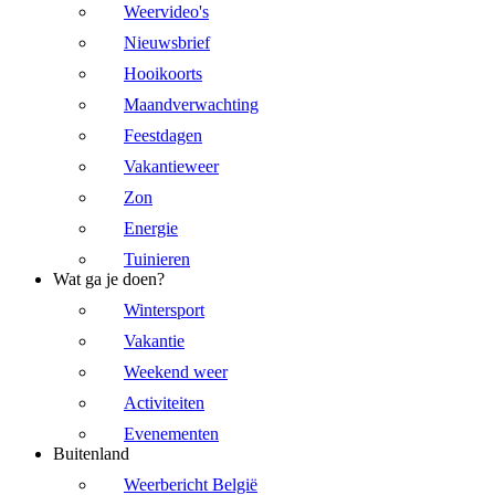
Weervideo's
Nieuwsbrief
Hooikoorts
Maandverwachting
Feestdagen
Vakantieweer
Zon
Energie
Tuinieren
Wat ga je doen?
Wintersport
Vakantie
Weekend weer
Activiteiten
Evenementen
Buitenland
Weerbericht België