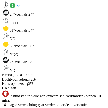
24
°
voelt als 24°
OZO
31
°
voelt als 34°
NO
33
°
voelt als 36°
NNO
26
°
voelt als 28°
NO
Neerslag totaal
0
mm
Luchtvochtigheid
72
%
Kans op neerslag
5
%
Uren zon
11
Je huid kan in volle zon extreem snel verbranden (binnen 10
min).
14 daagse verwachting gaat verder onder de advertentie