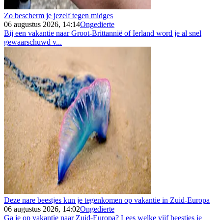
Zo bescherm je jezelf tegen midges
06 augustus 2026, 14:14
Ongedierte
Bij een vakantie naar Groot-Brittannië of Ierland word je al snel
gewaarschuwd v...
Deze nare beestjes kun je tegenkomen op vakantie in Zuid-Europa
06 augustus 2026, 14:02
Ongedierte
Ga je op vakantie naar Zuid-Europa? Lees welke vijf beestjes je