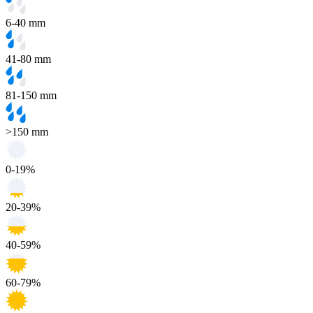
6-40 mm
41-80 mm
81-150 mm
>150 mm
0-19%
20-39%
40-59%
60-79%