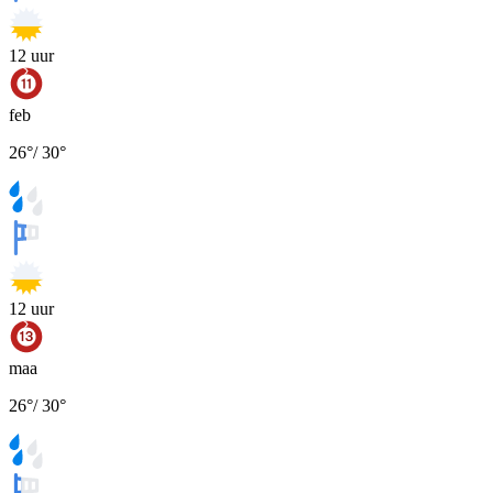
12
uur
feb
26
°
/
30
°
12
uur
maa
26
°
/
30
°