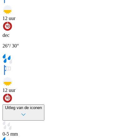
12
uur
dec
26
°
/
30
°
12
uur
Uitleg van de iconen
0-5 mm