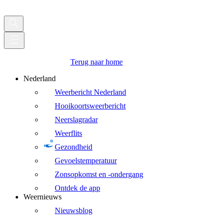
Terug naar home
Nederland
Weerbericht Nederland
Hooikoortsweerbericht
Neerslagradar
Weerflits
Gezondheid
Gevoelstemperatuur
Zonsopkomst en -ondergang
Ontdek de app
Weernieuws
Nieuwsblog