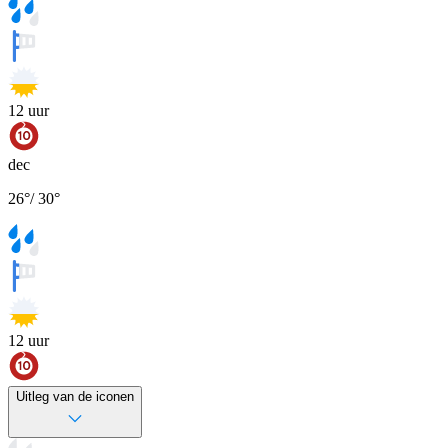
12
uur
dec
26
°
/
30
°
12
uur
Uitleg van de iconen