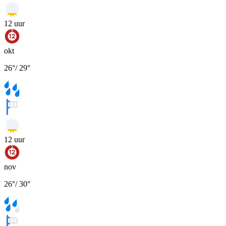
12
uur
okt
26
°
/
29
°
12
uur
nov
26
°
/
30
°