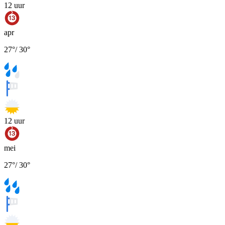
12
uur
apr
27
°
/
30
°
12
uur
mei
27
°
/
30
°