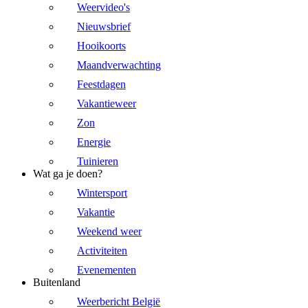
Weervideo's
Nieuwsbrief
Hooikoorts
Maandverwachting
Feestdagen
Vakantieweer
Zon
Energie
Tuinieren
Wat ga je doen?
Wintersport
Vakantie
Weekend weer
Activiteiten
Evenementen
Buitenland
Weerbericht België