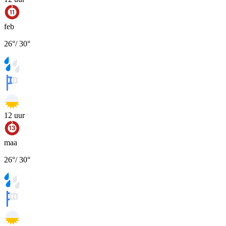
feb
26
°
/
30
°
12
uur
maa
26
°
/
30
°