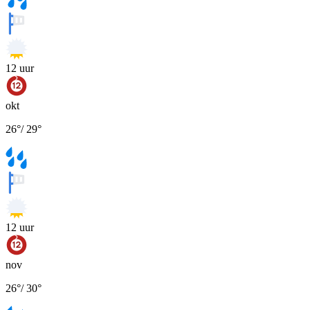
12
uur
okt
26
°
/
29
°
12
uur
nov
26
°
/
30
°