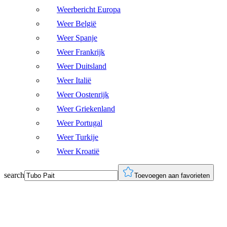
Weerbericht Europa
Weer België
Weer Spanje
Weer Frankrijk
Weer Duitsland
Weer Italië
Weer Oostenrijk
Weer Griekenland
Weer Portugal
Weer Turkije
Weer Kroatië
search
Toevoegen aan favorieten