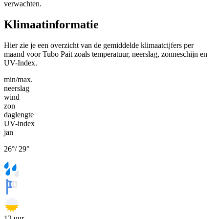
verwachten.
Klimaatinformatie
Hier zie je een overzicht van de gemiddelde klimaatcijfers per
maand voor Tubo Pait zoals temperatuur, neerslag, zonneschijn en
UV-Index.
min/max.
neerslag
wind
zon
daglengte
UV-index
jan
26
°
/
29
°
12
uur