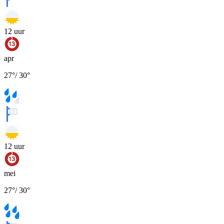
12
uur
apr
27
°
/
30
°
12
uur
mei
27
°
/
30
°