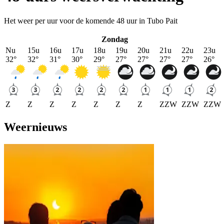
Het weer per uur voor de komende 48 uur in Tubo Pait
Zondag
Nu
15u
16u
17u
18u
19u
20u
21u
22u
23u
32
°
32
°
31
°
30
°
29
°
27
°
27
°
27
°
27
°
26
°
Z
Z
Z
Z
Z
Z
Z
ZZW
ZZW
ZZW
Weernieuws