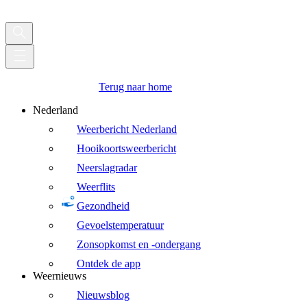
Terug naar home
Nederland
Weerbericht Nederland
Hooikoortsweerbericht
Neerslagradar
Weerflits
Gezondheid
Gevoelstemperatuur
Zonsopkomst en -ondergang
Ontdek de app
Weernieuws
Nieuwsblog