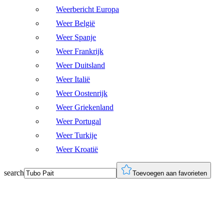
Weerbericht Europa
Weer België
Weer Spanje
Weer Frankrijk
Weer Duitsland
Weer Italië
Weer Oostenrijk
Weer Griekenland
Weer Portugal
Weer Turkije
Weer Kroatië
search
Toevoegen aan favorieten