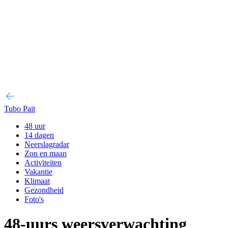
Tubo Pait
48 uur
14 dagen
Neerslagradar
Zon en maan
Activiteiten
Vakantie
Klimaat
Gezondheid
Foto's
48-uurs weersverwachting