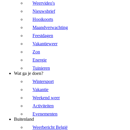
Weervideo's
Nieuwsbrief
Hooikoorts
Maandverwachting
Feestdagen
Vakantieweer
Zon
Energie
Tuinieren
Wat ga je doen?
Wintersport
Vakantie
Weekend weer
Activiteiten
Evenementen
Buitenland
Weerbericht België