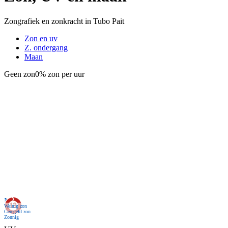
Zongrafiek en zonkracht in Tubo Pait
Zon en uv
Z. ondergang
Maan
Geen zon
0% zon per uur
Nu
Weinig zon
Geregeld zon
Zonnig