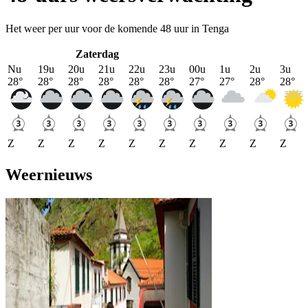
Het weer per uur voor de komende 48 uur in Tenga
Zaterdag
Nu
19u
20u
21u
22u
23u
00u
1u
2u
3u
28
°
28
°
28
°
28
°
28
°
28
°
27
°
27
°
28
°
28
°
Z
Z
Z
Z
Z
Z
Z
Z
Z
Z
Weernieuws