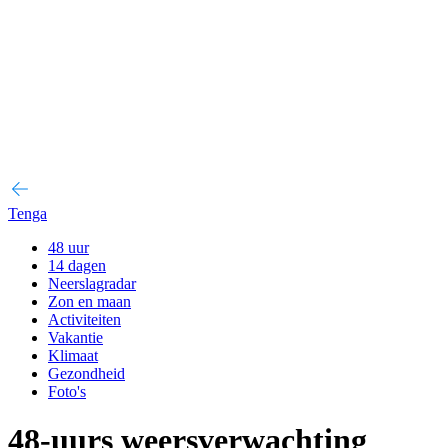
Tenga
48 uur
14 dagen
Neerslagradar
Zon en maan
Activiteiten
Vakantie
Klimaat
Gezondheid
Foto's
48-uurs weersverwachting