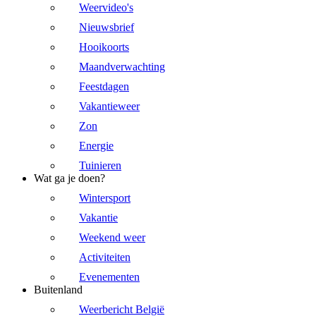
Weervideo's
Nieuwsbrief
Hooikoorts
Maandverwachting
Feestdagen
Vakantieweer
Zon
Energie
Tuinieren
Wat ga je doen?
Wintersport
Vakantie
Weekend weer
Activiteiten
Evenementen
Buitenland
Weerbericht België