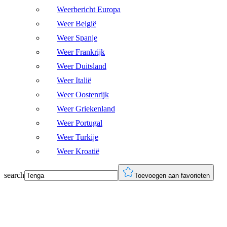
Weerbericht Europa
Weer België
Weer Spanje
Weer Frankrijk
Weer Duitsland
Weer Italië
Weer Oostenrijk
Weer Griekenland
Weer Portugal
Weer Turkije
Weer Kroatië
search
Toevoegen aan favorieten