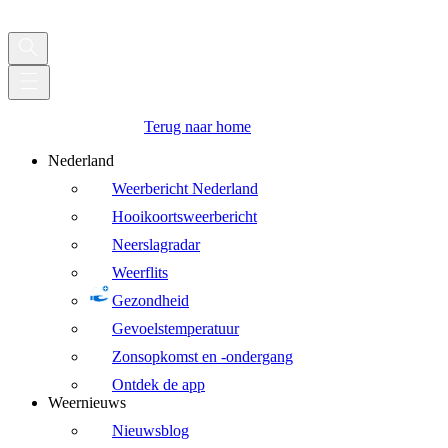
Terug naar home
Nederland
Weerbericht Nederland
Hooikoortsweerbericht
Neerslagradar
Weerflits
Gezondheid
Gevoelstemperatuur
Zonsopkomst en -ondergang
Ontdek de app
Weernieuws
Nieuwsblog