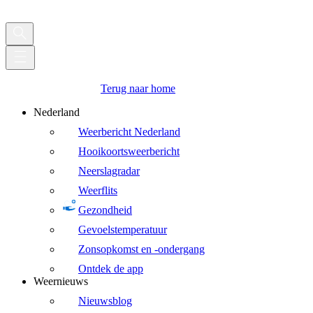
Terug naar home
Nederland
Weerbericht Nederland
Hooikoortsweerbericht
Neerslagradar
Weerflits
Gezondheid
Gevoelstemperatuur
Zonsopkomst en -ondergang
Ontdek de app
Weernieuws
Nieuwsblog