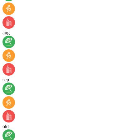
aug
sep
okt