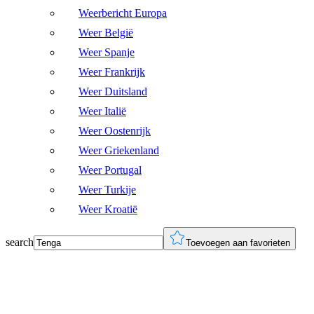
Weerbericht Europa
Weer België
Weer Spanje
Weer Frankrijk
Weer Duitsland
Weer Italië
Weer Oostenrijk
Weer Griekenland
Weer Portugal
Weer Turkije
Weer Kroatië
search
Toevoegen aan favorieten