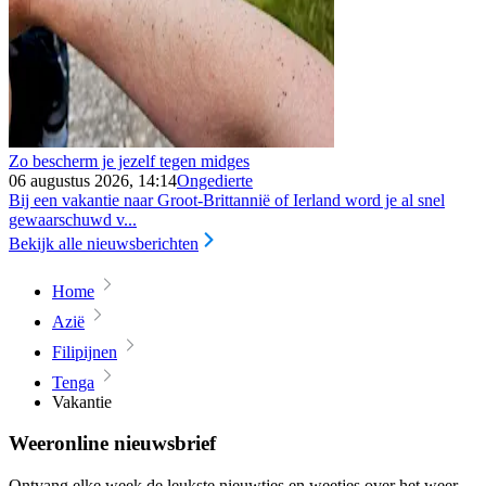
Zo bescherm je jezelf tegen midges
06 augustus 2026, 14:14
Ongedierte
Bij een vakantie naar Groot-Brittannië of Ierland word je al snel
gewaarschuwd v...
Bekijk alle nieuwsberichten
Home
Azië
Filipijnen
Tenga
Vakantie
Weeronline nieuwsbrief
Ontvang elke week de leukste nieuwtjes en weetjes over het weer