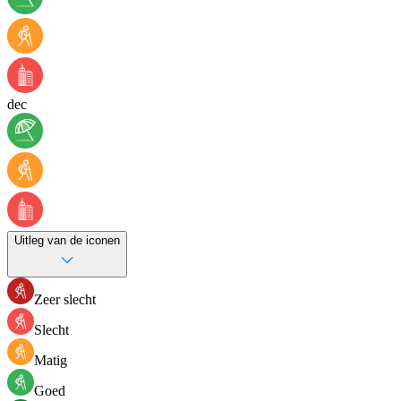
dec
Uitleg van de iconen
Zeer slecht
Slecht
Matig
Goed