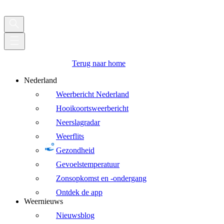
Terug naar home
Nederland
Weerbericht Nederland
Hooikoortsweerbericht
Neerslagradar
Weerflits
Gezondheid
Gevoelstemperatuur
Zonsopkomst en -ondergang
Ontdek de app
Weernieuws
Nieuwsblog