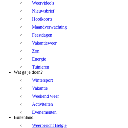
Weervideo's
Nieuwsbrief
Hooikoorts
Maandverwachting
Feestdagen
Vakantieweer
Zon
Energie
Tuinieren
Wat ga je doen?
Wintersport
Vakantie
Weekend weer
Activiteiten
Evenementen
Buitenland
Weerbericht België