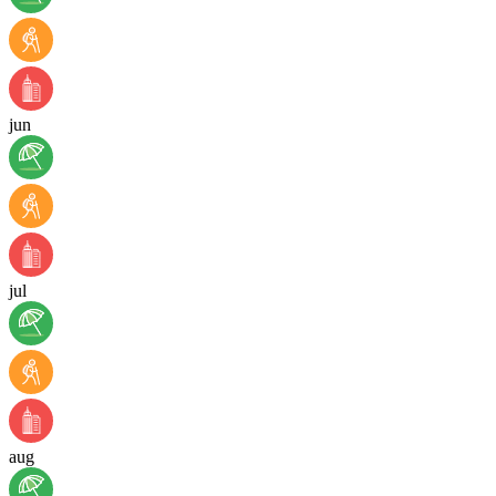
jun
jul
aug