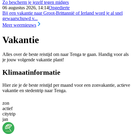
Zo bescherm je jezelf tegen midges
06 augustus 2026, 14:14
Ongedierte
Bij een vakantie naar Groot-Brittannië of Ierland word je al snel
gewaarschuwd v...
Meer weernieuws
Vakantie
Alles over de beste reistijd om naar Tenga te gaan. Handig voor als
je jouw volgende vakantie plant!
Klimaatinformatie
Hier zie je de beste reistijd per maand voor een zonvakantie, actieve
vakantie en stedentrip naar Tenga.
zon
actief
citytrip
jan