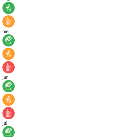
mei
jun
jul