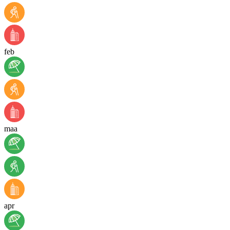
feb
maa
apr