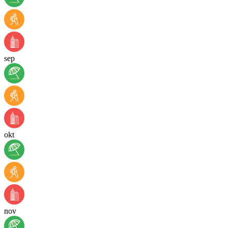
sep
okt
nov