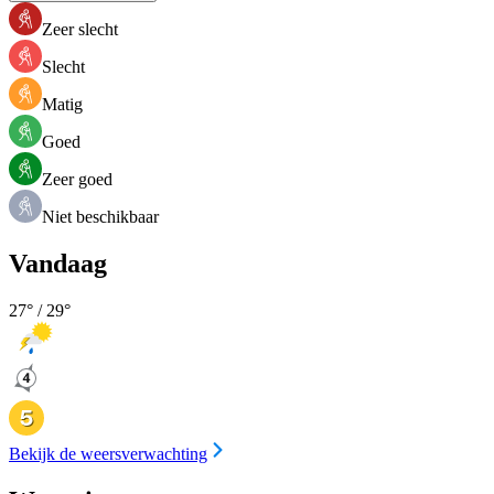
Zeer slecht
Slecht
Matig
Goed
Zeer goed
Niet beschikbaar
Vandaag
27
° /
29
°
Bekijk de weersverwachting