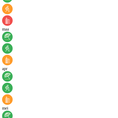
maa
apr
mei