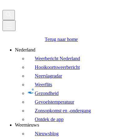
Terug naar home
Nederland
Weerbericht Nederland
Hooikoortsweerbericht
Neerslagradar
Weerflits
Gezondheid
Gevoelstemperatuur
Zonsopkomst en -ondergang
Ontdek de app
Weernieuws
Nieuwsblog