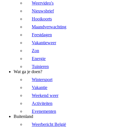
Weervideo's
Nieuwsbrief
Hooikoorts
Maandverwachting
Feestdagen
Vakantieweer
Zon
Energie
Tuinieren
Wat ga je doen?
Wintersport
Vakantie
Weekend weer
Activiteiten
Evenementen
Buitenland
Weerbericht België