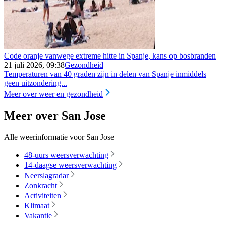
Code oranje vanwege extreme hitte in Spanje, kans op bosbranden
21 juli 2026, 09:38
Gezondheid
Temperaturen van 40 graden zijn in delen van Spanje inmiddels
geen uitzondering...
Meer over weer en gezondheid
Meer over San Jose
Alle weerinformatie voor San Jose
48-uurs weersverwachting
14-daagse weersverwachting
Neerslagradar
Zonkracht
Activiteiten
Klimaat
Vakantie