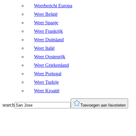
Weerbericht Europa
Weer België
Weer Spanje
Weer Frankrijk
Weer Duitsland
Weer Italië
Weer Oostenrijk
Weer Griekenland
Weer Portugal
Weer Turkije
Weer Kroatië
search
Toevoegen aan favorieten