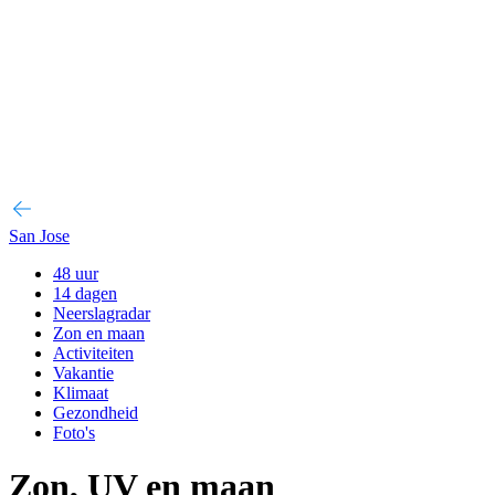
San Jose
48 uur
14 dagen
Neerslagradar
Zon en maan
Activiteiten
Vakantie
Klimaat
Gezondheid
Foto's
Zon, UV en maan