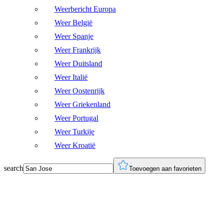
Weerbericht Europa
Weer België
Weer Spanje
Weer Frankrijk
Weer Duitsland
Weer Italië
Weer Oostenrijk
Weer Griekenland
Weer Portugal
Weer Turkije
Weer Kroatië
search
Toevoegen aan favorieten