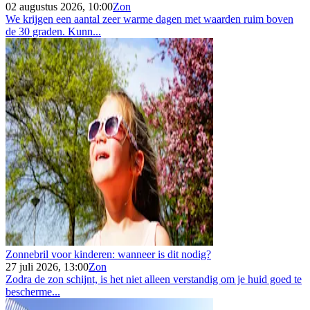
02 augustus 2026, 10:00
Zon
We krijgen een aantal zeer warme dagen met waarden ruim boven
de 30 graden. Kunn...
Zonnebril voor kinderen: wanneer is dit nodig?
27 juli 2026, 13:00
Zon
Zodra de zon schijnt, is het niet alleen verstandig om je huid goed te
bescherme...