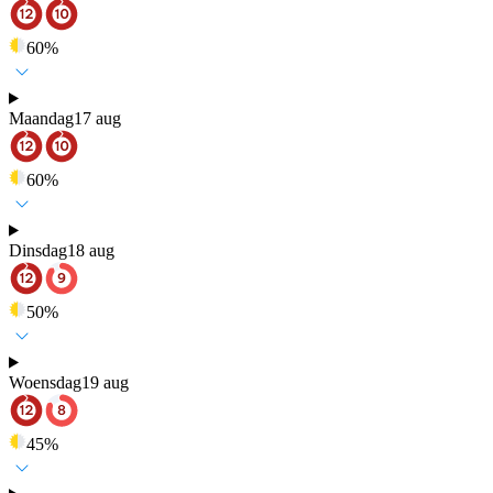
60
%
Maandag
17 aug
60
%
Dinsdag
18 aug
50
%
Woensdag
19 aug
45
%