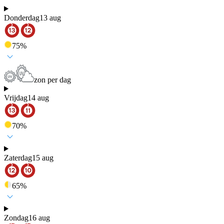
Donderdag
13 aug
75
%
zon per dag
Vrijdag
14 aug
70
%
Zaterdag
15 aug
65
%
Zondag
16 aug