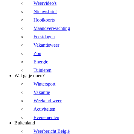
Weervideo's
Nieuwsbrief
Hooikoorts
Maandverwachting
Feestdagen
Vakantieweer
Zon
Energie
Tuinieren
Wat ga je doen?
Wintersport
Vakantie
Weekend weer
Activiteiten
Evenementen
Buitenland
Weerbericht België