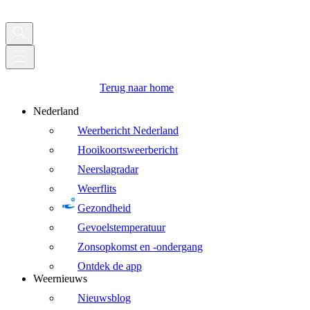
Terug naar home
Nederland
Weerbericht Nederland
Hooikoortsweerbericht
Neerslagradar
Weerflits
Gezondheid
Gevoelstemperatuur
Zonsopkomst en -ondergang
Ontdek de app
Weernieuws
Nieuwsblog