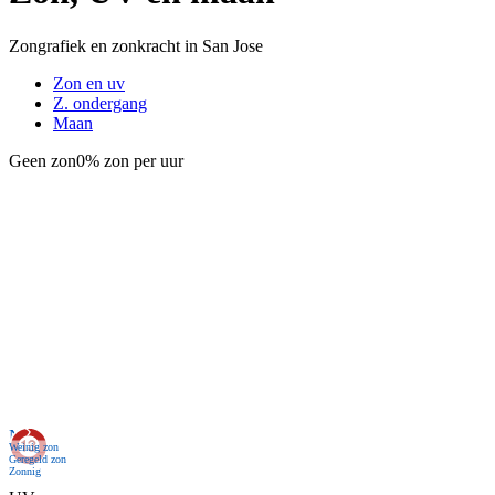
Zongrafiek en zonkracht in San Jose
Zon en uv
Z. ondergang
Maan
Geen zon
0% zon per uur
Nu
Weinig zon
Geregeld zon
Zonnig