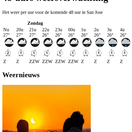
Het weer per uur voor de komende 48 uur in San Jose
Zondag
Nu
20u
21u
22u
23u
00u
1u
2u
3u
4u
27
°
27
°
27
°
26
°
26
°
26
°
26
°
26
°
26
°
26
°
Z
Z
ZZW
ZZW
ZZW
ZZW
Z
Z
Z
Z
Weernieuws