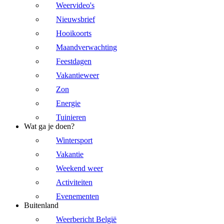
Weervideo's
Nieuwsbrief
Hooikoorts
Maandverwachting
Feestdagen
Vakantieweer
Zon
Energie
Tuinieren
Wat ga je doen?
Wintersport
Vakantie
Weekend weer
Activiteiten
Evenementen
Buitenland
Weerbericht België