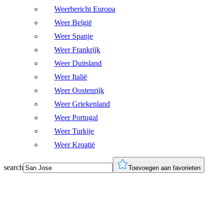
Weerbericht Europa
Weer België
Weer Spanje
Weer Frankrijk
Weer Duitsland
Weer Italië
Weer Oostenrijk
Weer Griekenland
Weer Portugal
Weer Turkije
Weer Kroatië
search
Toevoegen aan favorieten