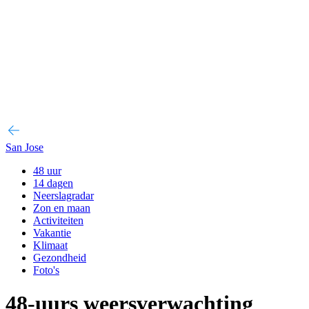
San Jose
48 uur
14 dagen
Neerslagradar
Zon en maan
Activiteiten
Vakantie
Klimaat
Gezondheid
Foto's
48-uurs weersverwachting