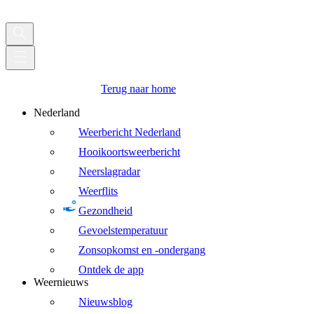
Terug naar home
Nederland
Weerbericht Nederland
Hooikoortsweerbericht
Neerslagradar
Weerflits
Gezondheid
Gevoelstemperatuur
Zonsopkomst en -ondergang
Ontdek de app
Weernieuws
Nieuwsblog