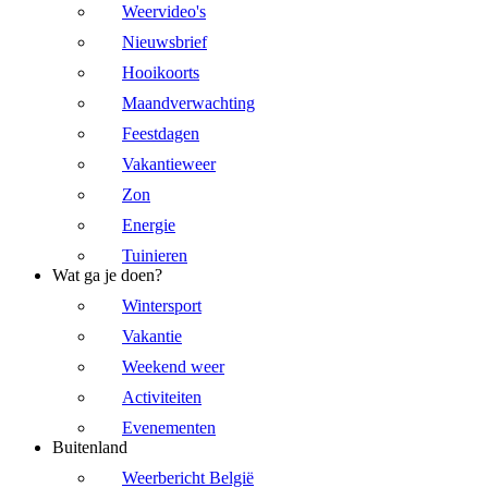
Weervideo's
Nieuwsbrief
Hooikoorts
Maandverwachting
Feestdagen
Vakantieweer
Zon
Energie
Tuinieren
Wat ga je doen?
Wintersport
Vakantie
Weekend weer
Activiteiten
Evenementen
Buitenland
Weerbericht België