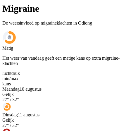
Migraine
De weersinvloed op migraineklachten in Odiong
Matig
Het weer van vandaag geeft een matige kans op extra migraine-
klachten
luchtdruk
min
/
max
kans
Maandag
10 augustus
Gelijk
27
° /
32
°
Dinsdag
11 augustus
Gelijk
27
° /
32
°