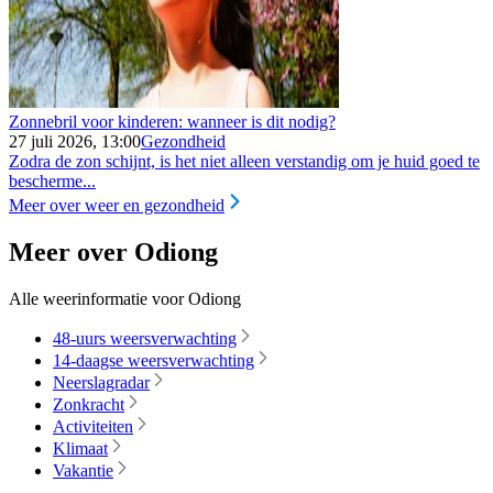
Zonnebril voor kinderen: wanneer is dit nodig?
27 juli 2026, 13:00
Gezondheid
Zodra de zon schijnt, is het niet alleen verstandig om je huid goed te
bescherme...
Meer over weer en gezondheid
Meer over Odiong
Alle weerinformatie voor Odiong
48-uurs weersverwachting
14-daagse weersverwachting
Neerslagradar
Zonkracht
Activiteiten
Klimaat
Vakantie