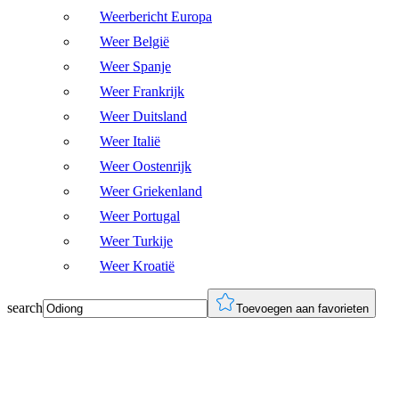
Weerbericht Europa
Weer België
Weer Spanje
Weer Frankrijk
Weer Duitsland
Weer Italië
Weer Oostenrijk
Weer Griekenland
Weer Portugal
Weer Turkije
Weer Kroatië
search
Toevoegen aan favorieten