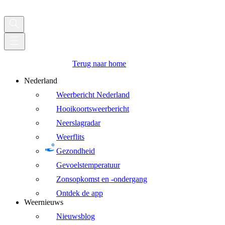
Terug naar home
Nederland
Weerbericht Nederland
Hooikoortsweerbericht
Neerslagradar
Weerflits
Gezondheid
Gevoelstemperatuur
Zonsopkomst en -ondergang
Ontdek de app
Weernieuws
Nieuwsblog