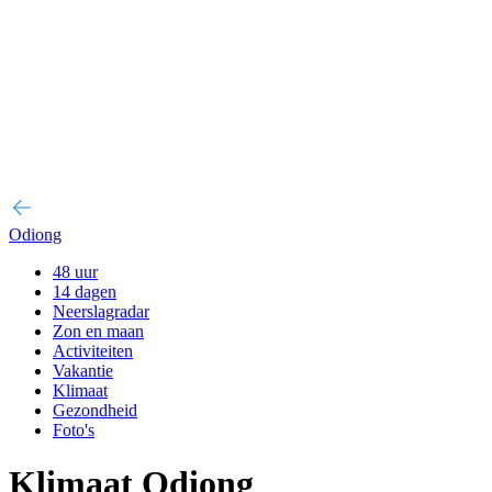
Odiong
48 uur
14 dagen
Neerslagradar
Zon en maan
Activiteiten
Vakantie
Klimaat
Gezondheid
Foto's
Klimaat Odiong