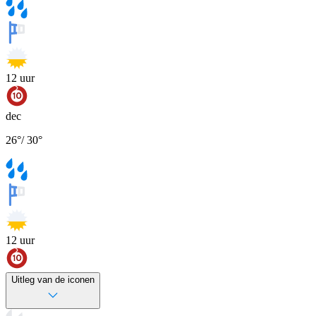
12
uur
dec
26
°
/
30
°
12
uur
Uitleg van de iconen