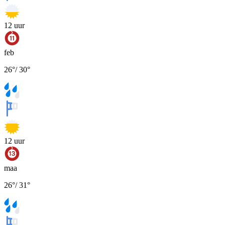
12
uur
feb
26
°
/
30
°
12
uur
maa
26
°
/
31
°