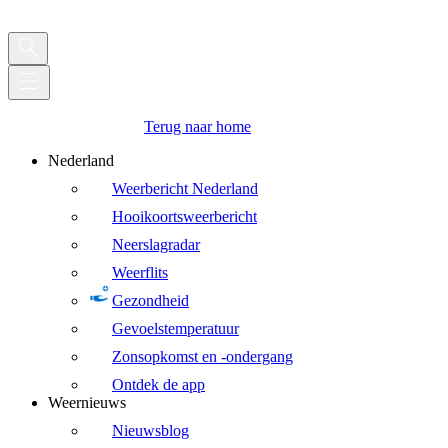
Terug naar home
Nederland
Weerbericht Nederland
Hooikoortsweerbericht
Neerslagradar
Weerflits
Gezondheid
Gevoelstemperatuur
Zonsopkomst en -ondergang
Ontdek de app
Weernieuws
Nieuwsblog