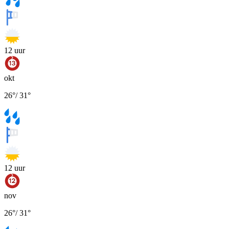
12
uur
okt
26
°
/
31
°
12
uur
nov
26
°
/
31
°