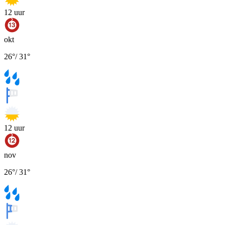
12
uur
okt
26
°
/
31
°
12
uur
nov
26
°
/
31
°