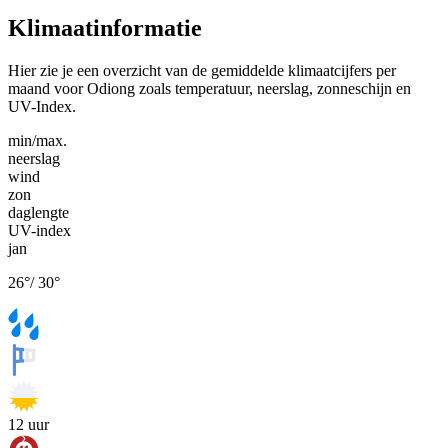
Klimaatinformatie
Hier zie je een overzicht van de gemiddelde klimaatcijfers per
maand voor Odiong zoals temperatuur, neerslag, zonneschijn en
UV-Index.
min/max.
neerslag
wind
zon
daglengte
UV-index
jan
26
°
/
30
°
12
uur