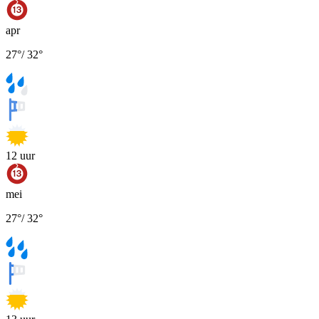
apr
27
°
/
32
°
12
uur
mei
27
°
/
32
°