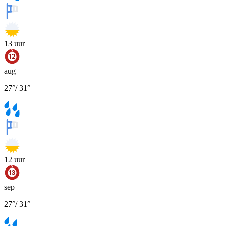
13
uur
aug
27
°
/
31
°
12
uur
sep
27
°
/
31
°