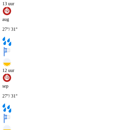
13
uur
aug
27
°
/
31
°
12
uur
sep
27
°
/
31
°