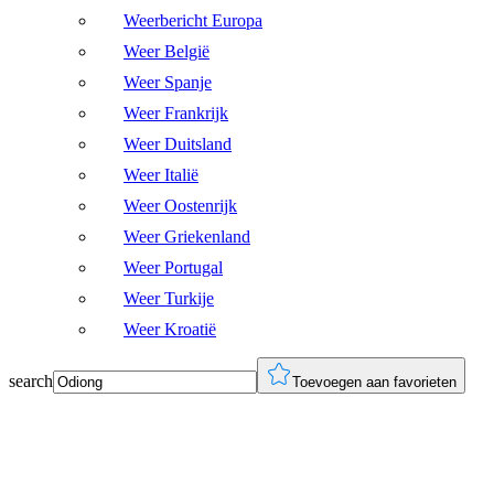
Weerbericht Europa
Weer België
Weer Spanje
Weer Frankrijk
Weer Duitsland
Weer Italië
Weer Oostenrijk
Weer Griekenland
Weer Portugal
Weer Turkije
Weer Kroatië
search
Toevoegen aan favorieten