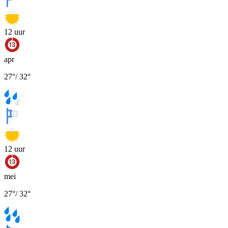
12
uur
apr
27
°
/
32
°
12
uur
mei
27
°
/
32
°