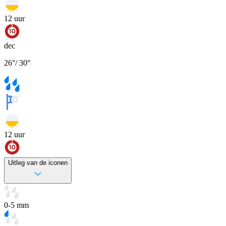
12
uur
dec
26
°
/
30
°
12
uur
Uitleg van de iconen
0-5 mm