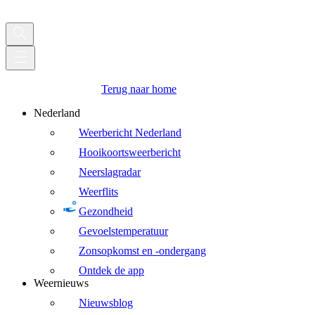
Terug naar home
Nederland
Weerbericht Nederland
Hooikoortsweerbericht
Neerslagradar
Weerflits
Gezondheid
Gevoelstemperatuur
Zonsopkomst en -ondergang
Ontdek de app
Weernieuws
Nieuwsblog