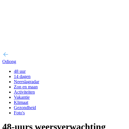
Odiong
48 uur
14 dagen
Neerslagradar
Zon en maan
Activiteiten
Vakantie
Klimaat
Gezondheid
Foto's
48-uurs weersverwachting