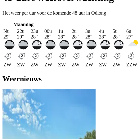
Het weer per uur voor de komende 48 uur in Odiong
Maandag
Nu
22u
23u
00u
1u
2u
3u
4u
5u
6u
29
°
29
°
28
°
28
°
28
°
28
°
28
°
28
°
28
°
27
°
ZW
ZW
ZW
ZW
ZW
ZW
ZW
ZW
ZW
ZZW
Weernieuws