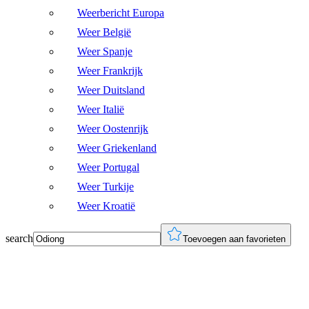
Weerbericht Europa
Weer België
Weer Spanje
Weer Frankrijk
Weer Duitsland
Weer Italië
Weer Oostenrijk
Weer Griekenland
Weer Portugal
Weer Turkije
Weer Kroatië
search
Toevoegen aan favorieten