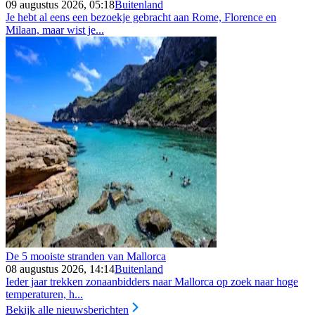
09 augustus 2026, 05:18
Buitenland
Je hebt al eens een bezoekje gebracht aan Rome, Florence en
Milaan, maar wist je...
De 5 mooiste stranden van Mallorca
08 augustus 2026, 14:14
Buitenland
Ieder jaar trekken zonaanbidders naar Mallorca op zoek naar hoge
temperaturen, h...
Bekijk alle nieuwsberichten