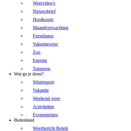
Weervideo's
Nieuwsbrief
Hooikoorts
Maandverwachting
Feestdagen
Vakantieweer
Zon
Energie
Tuinieren
Wat ga je doen?
Wintersport
Vakantie
Weekend weer
Activiteiten
Evenementen
Buitenland
Weerbericht België