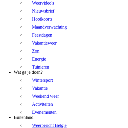
Weervideo's
Nieuwsbrief
Hooikoorts
Maandverwachting
Feestdagen
Vakantieweer
Zon
Energie
Tuinieren
Wat ga je doen?
Wintersport
Vakantie
Weekend weer
Activiteiten
Evenementen
Buitenland
Weerbericht België