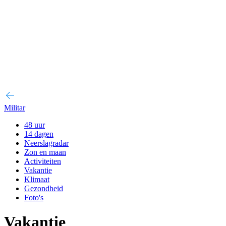
Militar
48 uur
14 dagen
Neerslagradar
Zon en maan
Activiteiten
Vakantie
Klimaat
Gezondheid
Foto's
Vakantie