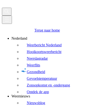
Terug naar home
Nederland
Weerbericht Nederland
Hooikoortsweerbericht
Neerslagradar
Weerflits
Gezondheid
Gevoelstemperatuur
Zonsopkomst en -ondergang
Ontdek de app
Weernieuws
Nieuwsblog