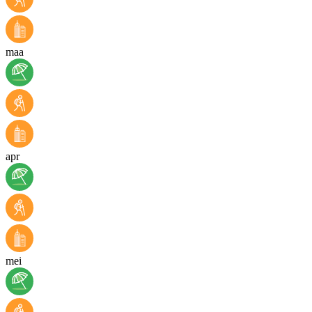
maa
apr
mei