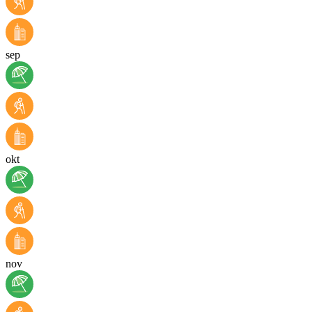
sep
okt
nov