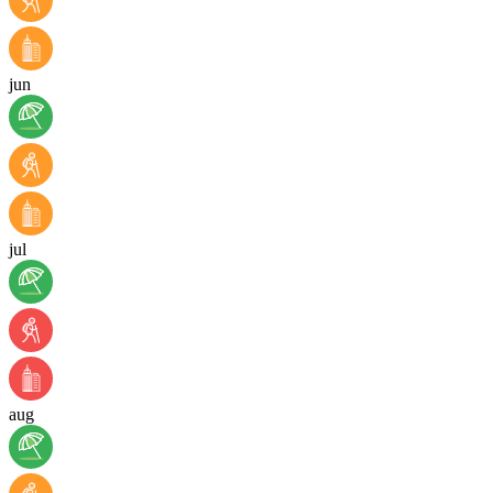
jun
jul
aug