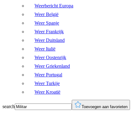
Weerbericht Europa
Weer België
Weer Spanje
Weer Frankrijk
Weer Duitsland
Weer Italië
Weer Oostenrijk
Weer Griekenland
Weer Portugal
Weer Turkije
Weer Kroatië
search
Toevoegen aan favorieten