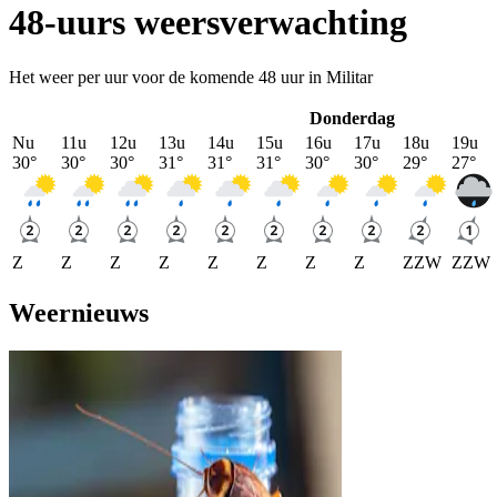
48-uurs weersverwachting
Het weer per uur voor de komende 48 uur in Militar
Donderdag
Nu
11u
12u
13u
14u
15u
16u
17u
18u
19u
30
°
30
°
30
°
31
°
31
°
31
°
30
°
30
°
29
°
27
°
Z
Z
Z
Z
Z
Z
Z
Z
ZZW
ZZW
Weernieuws