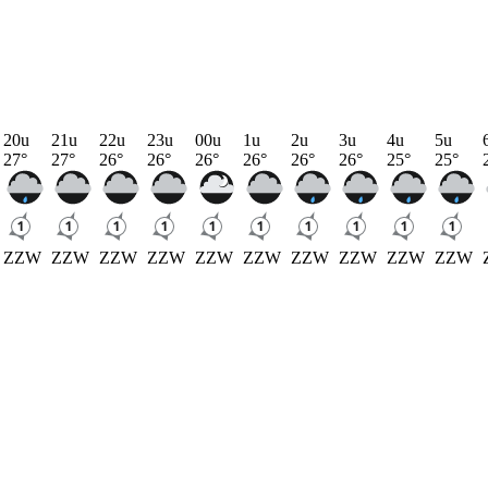
20u
21u
22u
23u
00u
1u
2u
3u
4u
5u
27
°
27
°
26
°
26
°
26
°
26
°
26
°
26
°
25
°
25
°
ZZW
ZZW
ZZW
ZZW
ZZW
ZZW
ZZW
ZZW
ZZW
ZZW