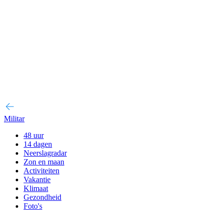
Militar
48 uur
14 dagen
Neerslagradar
Zon en maan
Activiteiten
Vakantie
Klimaat
Gezondheid
Foto's