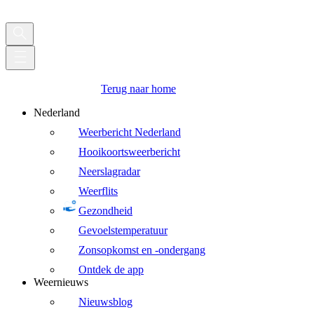
Terug naar home
Nederland
Weerbericht Nederland
Hooikoortsweerbericht
Neerslagradar
Weerflits
Gezondheid
Gevoelstemperatuur
Zonsopkomst en -ondergang
Ontdek de app
Weernieuws
Nieuwsblog