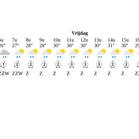
Vrijdag
6u
7u
8u
9u
10u
11u
12u
13u
14u
15u
1
26
°
27
°
28
°
28
°
30
°
30
°
30
°
30
°
31
°
30
°
2
ZZW
ZZW
Z
Z
Z
Z
Z
Z
Z
Z
Z