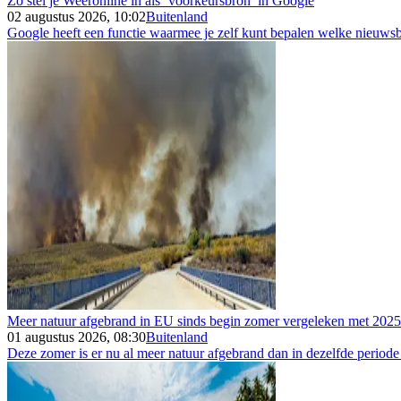
Zo stel je Weeronline in als ‘voorkeursbron’ in Google
02 augustus 2026, 10:02
Buitenland
Google heeft een functie waarmee je zelf kunt bepalen welke nieuwsbr
Meer natuur afgebrand in EU sinds begin zomer vergeleken met 2025
01 augustus 2026, 08:30
Buitenland
Deze zomer is er nu al meer natuur afgebrand dan in dezelfde periode i