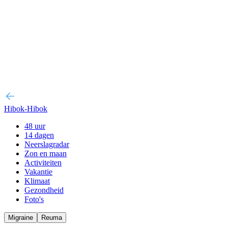
Hibok-Hibok
48 uur
14 dagen
Neerslagradar
Zon en maan
Activiteiten
Vakantie
Klimaat
Gezondheid
Foto's
Migraine
Reuma