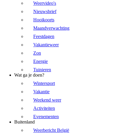
Weervideo's
Nieuwsbrief
Hooikoorts
Maandverwachting
Feestdagen
Vakantieweer
Zon
Energie
Tuinieren
Wat ga je doen?
Wintersport
Vakantie
Weekend weer
Activiteiten
Evenementen
Buitenland
Weerbericht België