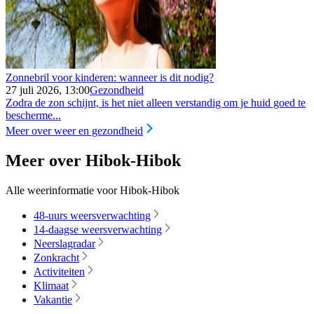
Zonnebril voor kinderen: wanneer is dit nodig?
27 juli 2026, 13:00
Gezondheid
Zodra de zon schijnt, is het niet alleen verstandig om je huid goed te
bescherme...
Meer over weer en gezondheid
Meer over Hibok-Hibok
Alle weerinformatie voor Hibok-Hibok
48-uurs weersverwachting
14-daagse weersverwachting
Neerslagradar
Zonkracht
Activiteiten
Klimaat
Vakantie