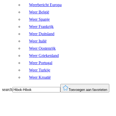
Weerbericht Europa
Weer België
Weer Spanje
Weer Frankrijk
Weer Duitsland
Weer Italië
Weer Oostenrijk
Weer Griekenland
Weer Portugal
Weer Turkije
Weer Kroatië
search
Toevoegen aan favorieten