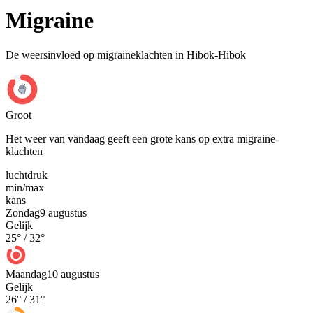
Migraine
De weersinvloed op migraineklachten in Hibok-Hibok
Groot
Het weer van vandaag geeft een grote kans op extra migraine-
klachten
luchtdruk
min
/
max
kans
Zondag
9 augustus
Gelijk
25
° /
32
°
Maandag
10 augustus
Gelijk
26
° /
31
°