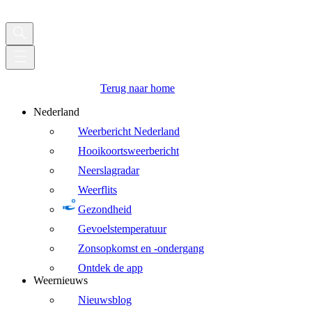
Terug naar home
Nederland
Weerbericht Nederland
Hooikoortsweerbericht
Neerslagradar
Weerflits
Gezondheid
Gevoelstemperatuur
Zonsopkomst en -ondergang
Ontdek de app
Weernieuws
Nieuwsblog