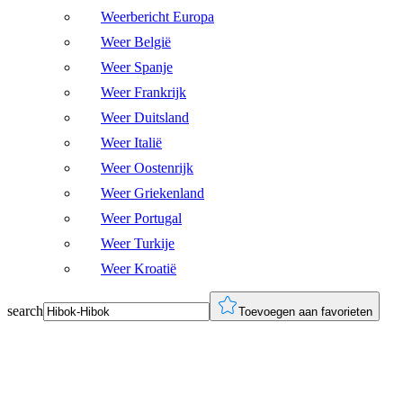
Weerbericht Europa
Weer België
Weer Spanje
Weer Frankrijk
Weer Duitsland
Weer Italië
Weer Oostenrijk
Weer Griekenland
Weer Portugal
Weer Turkije
Weer Kroatië
search
Toevoegen aan favorieten