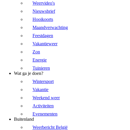
Weervideo's
Nieuwsbrief
Hooikoorts
Maandverwachting
Feestdagen
Vakantieweer
Zon
Energie
Tuinieren
Wat ga je doen?
Wintersport
Vakantie
Weekend weer
Activiteiten
Evenementen
Buitenland
Weerbericht België