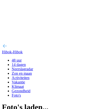
Hibok-Hibok
48 uur
14 dagen
Neerslagradar
Zon en maan
Activiteiten
Vakantie
Klimaat
Gezondheid
Foto's
Foto's laden...