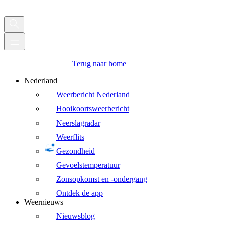
Terug naar home
Nederland
Weerbericht Nederland
Hooikoortsweerbericht
Neerslagradar
Weerflits
Gezondheid
Gevoelstemperatuur
Zonsopkomst en -ondergang
Ontdek de app
Weernieuws
Nieuwsblog