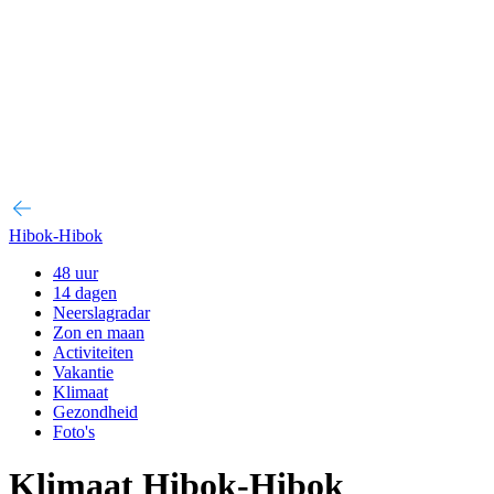
Hibok-Hibok
48 uur
14 dagen
Neerslagradar
Zon en maan
Activiteiten
Vakantie
Klimaat
Gezondheid
Foto's
Klimaat Hibok-Hibok