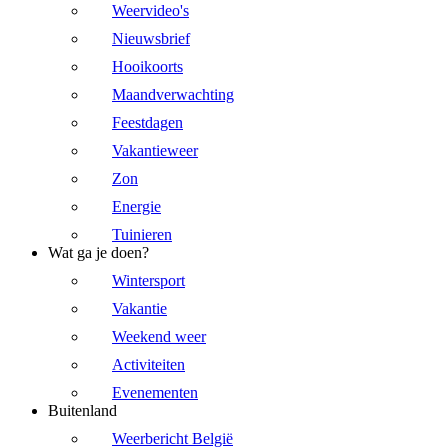
Weervideo's
Nieuwsbrief
Hooikoorts
Maandverwachting
Feestdagen
Vakantieweer
Zon
Energie
Tuinieren
Wat ga je doen?
Wintersport
Vakantie
Weekend weer
Activiteiten
Evenementen
Buitenland
Weerbericht België