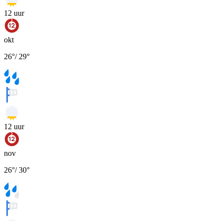
12
uur
okt
26
°
/
29
°
12
uur
nov
26
°
/
30
°