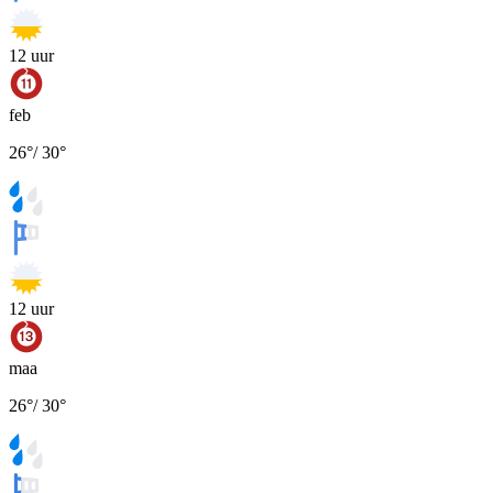
12
uur
feb
26
°
/
30
°
12
uur
maa
26
°
/
30
°