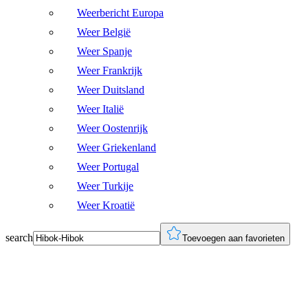
Weerbericht Europa
Weer België
Weer Spanje
Weer Frankrijk
Weer Duitsland
Weer Italië
Weer Oostenrijk
Weer Griekenland
Weer Portugal
Weer Turkije
Weer Kroatië
search
Toevoegen aan favorieten