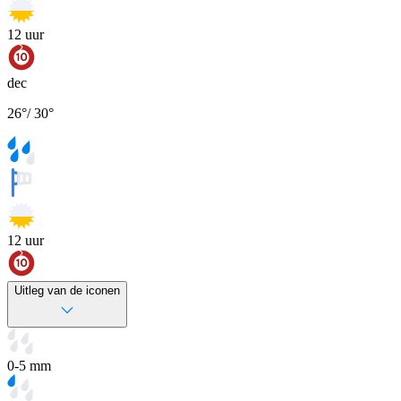
12
uur
dec
26
°
/
30
°
12
uur
Uitleg van de iconen
0-5 mm