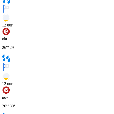
12
uur
okt
26
°
/
29
°
12
uur
nov
26
°
/
30
°