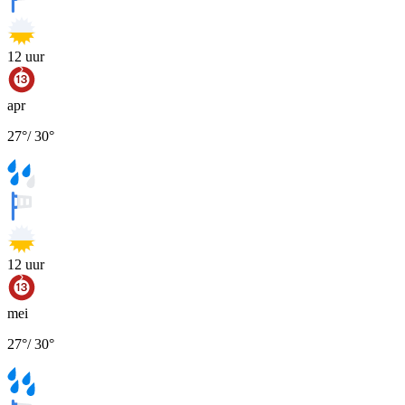
12
uur
apr
27
°
/
30
°
12
uur
mei
27
°
/
30
°