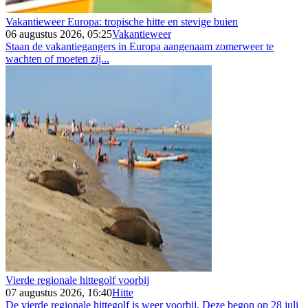
Vakantieweer Europa: tropische hitte en stevige buien
06 augustus 2026, 05:25
Vakantieweer
Staan de vakantiegangers in Europa aangenaam zomerweer te
wachten of moeten zij...
Vierde regionale hittegolf voorbij
07 augustus 2026, 16:40
Hitte
De vierde regionale hittegolf is weer voorbij. Deze begon op 28 juli