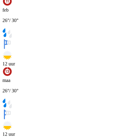
feb
26
°
/
30
°
12
uur
maa
26
°
/
30
°
12
uur