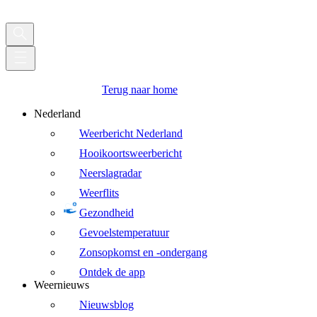
Terug naar home
Nederland
Weerbericht Nederland
Hooikoortsweerbericht
Neerslagradar
Weerflits
Gezondheid
Gevoelstemperatuur
Zonsopkomst en -ondergang
Ontdek de app
Weernieuws
Nieuwsblog