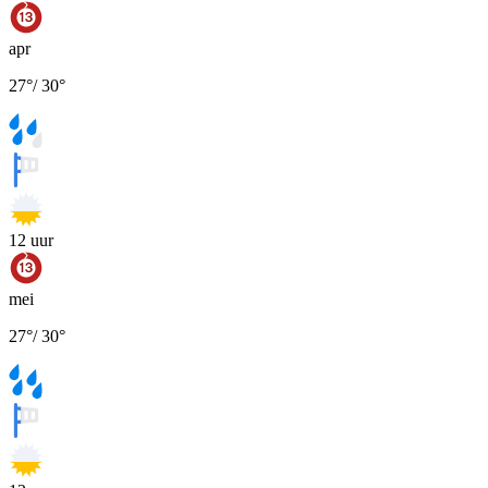
apr
27
°
/
30
°
12
uur
mei
27
°
/
30
°