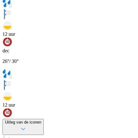
12
uur
dec
26
°
/
30
°
12
uur
Uitleg van de iconen