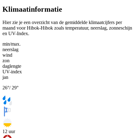
Klimaatinformatie
Hier zie je een overzicht van de gemiddelde klimaatcijfers per
maand voor Hibok-Hibok zoals temperatuur, neerslag, zonneschijn
en UV-Index.
min/max.
neerslag
wind
zon
daglengte
UV-index
jan
26
°
/
29
°
12
uur