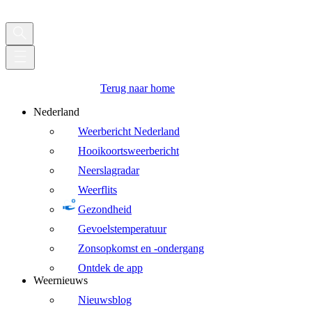
Terug naar home
Nederland
Weerbericht Nederland
Hooikoortsweerbericht
Neerslagradar
Weerflits
Gezondheid
Gevoelstemperatuur
Zonsopkomst en -ondergang
Ontdek de app
Weernieuws
Nieuwsblog