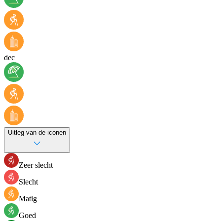
dec
Uitleg van de iconen
Zeer slecht
Slecht
Matig
Goed