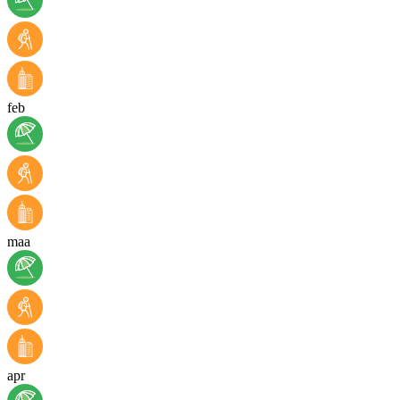
feb
maa
apr