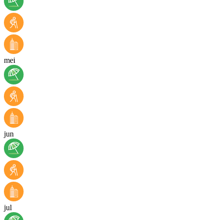
mei
jun
jul