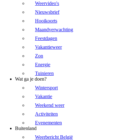
Weervideo's
Nieuwsbrief
Hooikoorts
Maandverwachting
Feestdagen
Vakantieweer
Zon
Energie
Tuinieren
Wat ga je doen?
Wintersport
Vakantie
Weekend weer
Activiteiten
Evenementen
Buitenland
Weerbericht België