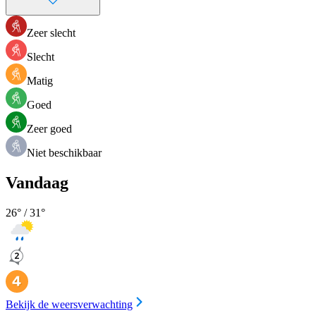
Zeer slecht
Slecht
Matig
Goed
Zeer goed
Niet beschikbaar
Vandaag
26
° /
31
°
Bekijk de weersverwachting