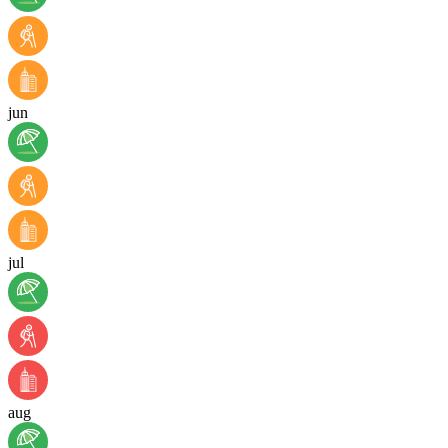
jun
jul
aug