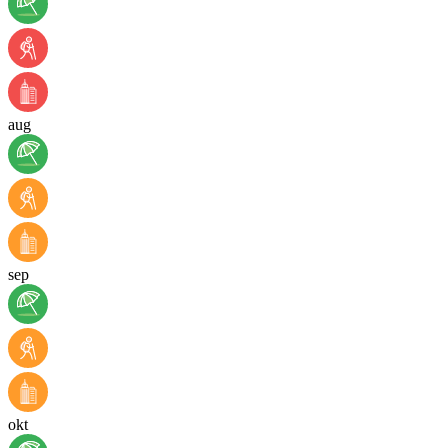
aug
sep
okt