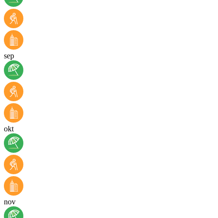
sep
okt
nov