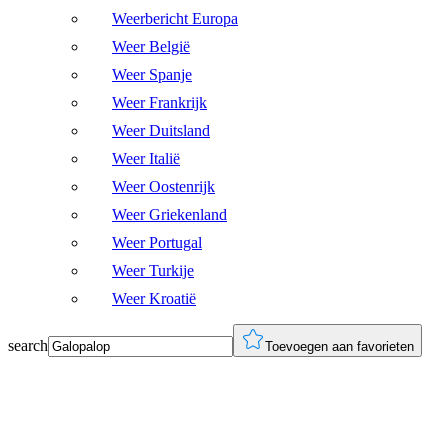
Weerbericht Europa
Weer België
Weer Spanje
Weer Frankrijk
Weer Duitsland
Weer Italië
Weer Oostenrijk
Weer Griekenland
Weer Portugal
Weer Turkije
Weer Kroatië
search
Toevoegen aan favorieten