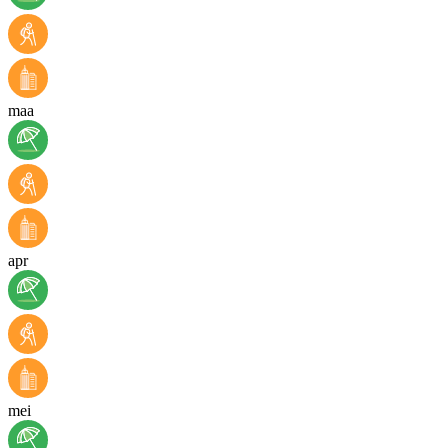
maa
apr
mei