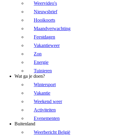
Weervideo's
Nieuwsbrief
Hooikoorts
Maandverwachting
Feestdagen
Vakantieweer
Zon
Energie
Tuinieren
Wat ga je doen?
Wintersport
Vakantie
Weekend weer
Activiteiten
Evenementen
Buitenland
Weerbericht België