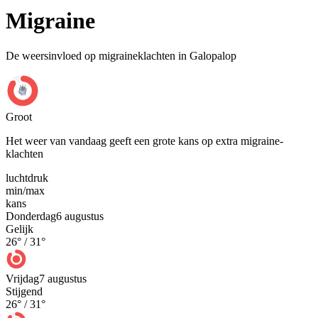
Migraine
De weersinvloed op migraineklachten in Galopalop
Groot
Het weer van vandaag geeft een grote kans op extra migraine-
klachten
luchtdruk
min
/
max
kans
Donderdag
6 augustus
Gelijk
26
° /
31
°
Vrijdag
7 augustus
Stijgend
26
° /
31
°