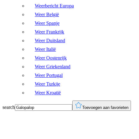
Weerbericht Europa
Weer België
Weer Spanje
Weer Frankrijk
Weer Duitsland
Weer Italië
Weer Oostenrijk
Weer Griekenland
Weer Portugal
Weer Turkije
Weer Kroatië
search
Toevoegen aan favorieten