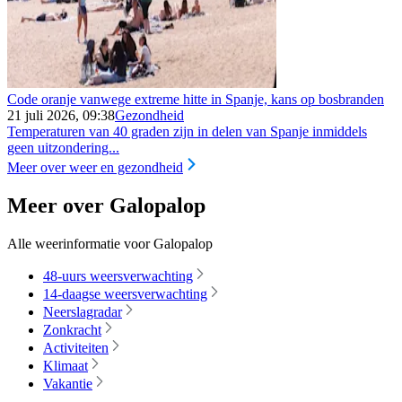
Code oranje vanwege extreme hitte in Spanje, kans op bosbranden
21 juli 2026, 09:38
Gezondheid
Temperaturen van 40 graden zijn in delen van Spanje inmiddels
geen uitzondering...
Meer over weer en gezondheid
Meer over Galopalop
Alle weerinformatie voor Galopalop
48-uurs weersverwachting
14-daagse weersverwachting
Neerslagradar
Zonkracht
Activiteiten
Klimaat
Vakantie