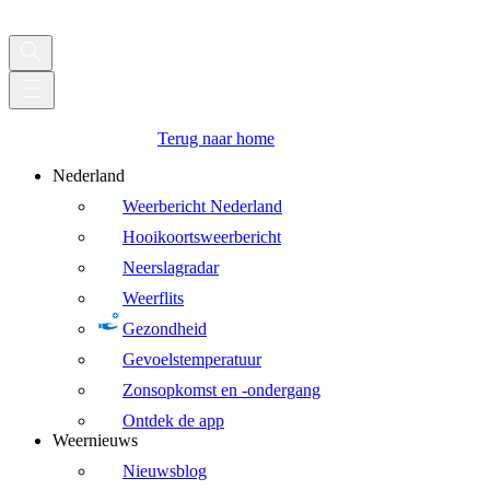
Terug naar home
Nederland
Weerbericht Nederland
Hooikoortsweerbericht
Neerslagradar
Weerflits
Gezondheid
Gevoelstemperatuur
Zonsopkomst en -ondergang
Ontdek de app
Weernieuws
Nieuwsblog