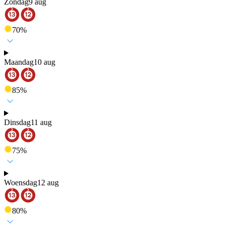
Zondag
9 aug
70
%
Maandag
10 aug
85
%
Dinsdag
11 aug
75
%
Woensdag
12 aug
80
%