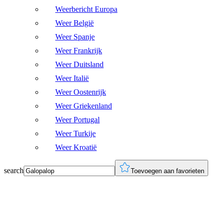
Weerbericht Europa
Weer België
Weer Spanje
Weer Frankrijk
Weer Duitsland
Weer Italië
Weer Oostenrijk
Weer Griekenland
Weer Portugal
Weer Turkije
Weer Kroatië
search
Toevoegen aan favorieten