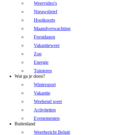
Weervideo's
Nieuwsbrief
Hooikoorts
Maandverwachting
Feestdagen
Vakantieweer
Zon
Energie
Tuinieren
Wat ga je doen?
Wintersport
Vakantie
Weekend weer
Activiteiten
Evenementen
Buitenland
Weerbericht België