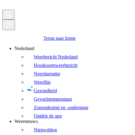
Terug naar home
Nederland
Weerbericht Nederland
Hooikoortsweerbericht
Neerslagradar
Weerflits
Gezondheid
Gevoelstemperatuur
Zonsopkomst en -ondergang
Ontdek de app
Weernieuws
Nieuwsblog