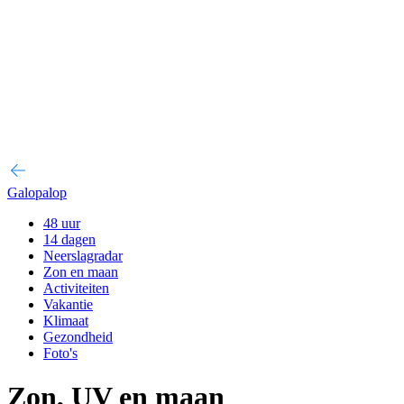
Galopalop
48 uur
14 dagen
Neerslagradar
Zon en maan
Activiteiten
Vakantie
Klimaat
Gezondheid
Foto's
Zon, UV en maan