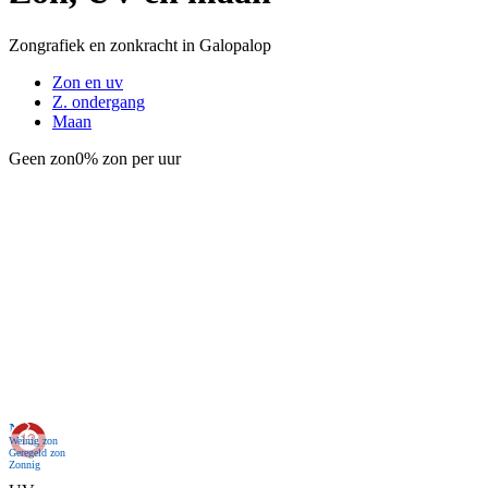
Zongrafiek en zonkracht in Galopalop
Zon en uv
Z. ondergang
Maan
Geen zon
0% zon per uur
Nu
Weinig zon
Geregeld zon
Zonnig