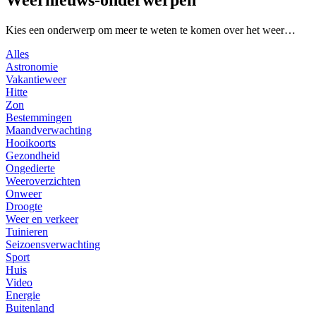
Weernieuws-onderwerpen
Kies een onderwerp om meer te weten te komen over het weer…
Alles
Astronomie
Vakantieweer
Hitte
Zon
Bestemmingen
Maandverwachting
Hooikoorts
Gezondheid
Ongedierte
Weeroverzichten
Onweer
Droogte
Weer en verkeer
Tuinieren
Seizoensverwachting
Sport
Huis
Video
Energie
Buitenland