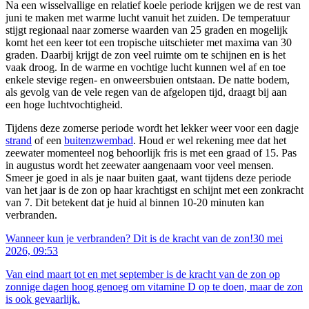
Na een wisselvallige en relatief koele periode krijgen we de rest van
juni te maken met warme lucht vanuit het zuiden. De temperatuur
stijgt regionaal naar zomerse waarden van 25 graden en mogelijk
komt het een keer tot een tropische uitschieter met maxima van 30
graden. Daarbij krijgt de zon veel ruimte om te schijnen en is het
vaak droog. In de warme en vochtige lucht kunnen wel af en toe
enkele stevige regen- en onweersbuien ontstaan. De natte bodem,
als gevolg van de vele regen van de afgelopen tijd, draagt bij aan
een hoge luchtvochtigheid.
Tijdens deze zomerse periode wordt het lekker weer voor een dagje
strand
of een
buitenzwembad
. Houd er wel rekening mee dat het
zeewater momenteel nog behoorlijk fris is met een graad of 15. Pas
in augustus wordt het zeewater aangenaam voor veel mensen.
Smeer je goed in als je naar buiten gaat, want tijdens deze periode
van het jaar is de zon op haar krachtigst en schijnt met een zonkracht
van 7. Dit betekent dat je huid al binnen 10-20 minuten kan
verbranden.
Wanneer kun je verbranden? Dit is de kracht van de zon!
30 mei
2026, 09:53
Van eind maart tot en met september is de kracht van de zon op
zonnige dagen hoog genoeg om vitamine D op te doen, maar de zon
is ook gevaarlijk.