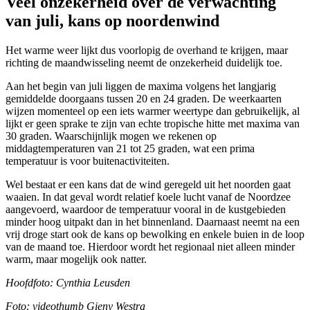
Veel onzekerheid over de verwachting
van juli, kans op noordenwind
Het warme weer lijkt dus voorlopig de overhand te krijgen, maar
richting de maandwisseling neemt de onzekerheid duidelijk toe.
Aan het begin van juli liggen de maxima volgens het langjarig
gemiddelde doorgaans tussen 20 en 24 graden. De weerkaarten
wijzen momenteel op een iets warmer weertype dan gebruikelijk, al
lijkt er geen sprake te zijn van echte tropische hitte met maxima van
30 graden. Waarschijnlijk mogen we rekenen op
middagtemperaturen van 21 tot 25 graden, wat een prima
temperatuur is voor buitenactiviteiten.
Wel bestaat er een kans dat de wind geregeld uit het noorden gaat
waaien. In dat geval wordt relatief koele lucht vanaf de Noordzee
aangevoerd, waardoor de temperatuur vooral in de kustgebieden
minder hoog uitpakt dan in het binnenland. Daarnaast neemt na een
vrij droge start ook de kans op bewolking en enkele buien in de loop
van de maand toe. Hierdoor wordt het regionaal niet alleen minder
warm, maar mogelijk ook natter.
Hoofdfoto: Cynthia Leusden
Foto: videothumb Gieny Westra