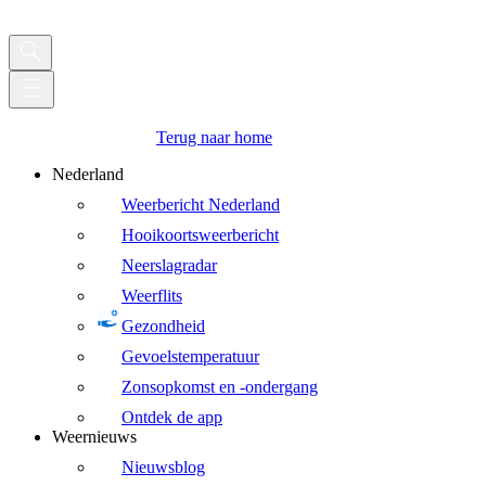
Terug naar home
Nederland
Weerbericht Nederland
Hooikoortsweerbericht
Neerslagradar
Weerflits
Gezondheid
Gevoelstemperatuur
Zonsopkomst en -ondergang
Ontdek de app
Weernieuws
Nieuwsblog