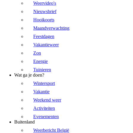
Weervideo's
Nieuwsbrief
Hooikoorts
Maandverwachting
Feestdagen
Vakantieweer
Zon
Energie
Tuinieren
Wat ga je doen?
Wintersport
Vakantie
Weekend weer
Activiteiten
Evenementen
Buitenland
Weerbericht België