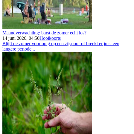
Maandverwachting: barst de zomer echt los?
14 juni 2026, 04:50
Hooikoorts
Blijft de zomer voorlopig op een zijspoor of breekt er juist een
langere periode...