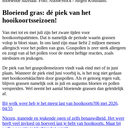
Bloeiende hazelaar. Foto: AdobeStock / Jürgen Kottmann.
Bloeiend gras: dé piek van het
hooikoortsseizoen!
Van mei tot en met juli zijn het zware tijden voor
hooikoortspatiënten. Dat is namelijk de periode waarin grassen
volop in bloei staan. In ons land zijn maar liefst 2 miljoen mensen
allergisch voor het pollen van gras. Graspollen is zeer sterk allergeen
en zorgt van al het pollen voor de meest heftige reacties, zoals
niesbuien en jeukogen.
De piek van het graspollenseizoen vindt vaak eind mei of in juni
plaats. Wanneer de piek eind juni voorbij is, is het nog niet gedaan
met hooikoortsklachten door graspollen. Als er genoeg regen valt,
blijven grassen namelijk ook in juli en augustus bloeien en pollen
verspreiden. Wel neemt het aantal bloeiende grassen dan geleidelijk
af.
Bij welk weer heb je het meest last van hooikoorts?
06 mei 2026,
04:55
Niezen, tranende en jeukende ogen of zelfs benauwdheid. Het weer
heeft veel invloed op hoeveel last je hebt van hooikoorts. Maar bij