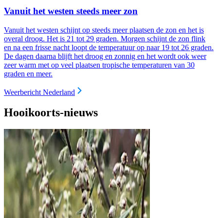
Vanuit het westen steeds meer zon
Vanuit het westen schijnt op steeds meer plaatsen de zon en het is
overal droog
. Het is 21 tot 29 graden. Morgen schijnt de zon flink
en na een frisse nacht loopt de temperatuur op naar 19 tot 26 graden.
De dagen daarna blijft het droog en zonnig en het wordt ook weer
zeer warm met op veel plaatsen tropische temperaturen van 30
graden en meer.
Weerbericht Nederland
Hooikoorts-nieuws