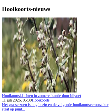
Hooikoorts-nieuws
Hooikoortsklachten in zomervakantie door bijvoet
11 juli 2026, 05:30
Hooikoorts
Het grasseizoen is nog bezig en de volgende hooikoortsveroorzaker
staat op punt...