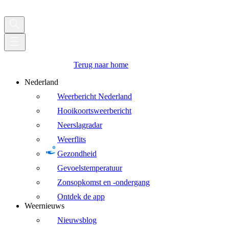
Terug naar home
Nederland
Weerbericht Nederland
Hooikoortsweerbericht
Neerslagradar
Weerflits
Gezondheid
Gevoelstemperatuur
Zonsopkomst en -ondergang
Ontdek de app
Weernieuws
Nieuwsblog