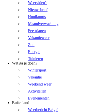
Weervideo's
Nieuwsbrief
Hooikoorts
Maandverwachting
Feestdagen
Vakantieweer
Zon
Energie
Tuinieren
Wat ga je doen?
Wintersport
Vakantie
Weekend weer
Activiteiten
Evenementen
Buitenland
Weerbericht België