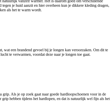
 het natuurlijk vanzelf warmer. Het is daarom goed om verschillende
d tegen je huid aanzit en hier overheen kun je dikkere kleding dragen,
kken als het te warm wordt.
cht, wat een brandend gevoel bij je longen kan veroorzaken. Om dit te
lucht te verwarmen, voordat deze naar je longen toe gaat.
tra grip. Als je op zoek gaat naar goede hardloopschoenen voor in de
grip hebben tijdens het hardlopen, en dat is natuurlijk wel fijn als het