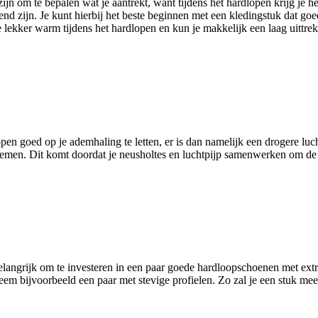
 zijn om te bepalen wat je aantrekt, want tijdens het hardlopen krijg je
nd zijn. Je kunt hierbij het beste beginnen met een kledingstuk dat goe
je lekker warm tijdens het hardlopen en kun je makkelijk een laag uittre
open goed op je ademhaling te letten, er is dan namelijk een drogere lu
demen. Dit komt doordat je neusholtes en luchtpijp samenwerken om de 
k belangrijk om te investeren in een paar goede hardloopschoenen met ex
em bijvoorbeeld een paar met stevige profielen. Zo zal je een stuk meer 