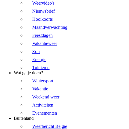
Weervideo's
Nieuwsbrief
Hooikoorts
Maandverwachting
Feestdagen
Vakantieweer
Zon
Energie
Tuinieren
Wat ga je doen?
Wintersport
Vakantie
Weekend weer
Activiteiten
Evenementen
Buitenland
Weerbericht België