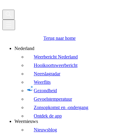
Terug naar home
Nederland
Weerbericht Nederland
Hooikoortsweerbericht
Neerslagradar
Weerflits
Gezondheid
Gevoelstemperatuur
Zonsopkomst en -ondergang
Ontdek de app
Weernieuws
Nieuwsblog