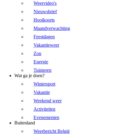
Weervideo's
Nieuwsbrief
Hooikoorts
Maandverwachting
Feestdagen
Vakantieweer
Zon
Energie
Tuinieren
Wat ga je doen?
Wintersport
Vakantie
Weekend weer
Activiteiten
Evenementen
Buitenland
Weerbericht België