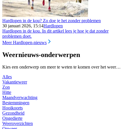
Hardlopen in de kou? Zo doe je het zonder problemen
30 januari 2026, 15:14
Hardlopen
Hardlopen in de kou. In dit artikel lees je hoe je dat zonder
problemen doet.
Meer Hardlopen-nieuws
Weernieuws-onderwerpen
Kies een onderwerp om meer te weten te komen over het weer…
Alles
Vakantieweer
Zon
Hitte
Maandverwachting
Bestemmingen
Hooikoorts
Gezondheid
Ongedierte
Weeroverzichten
Onweer