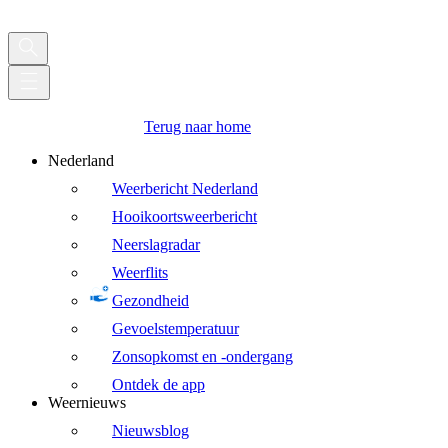
Terug naar home
Nederland
Weerbericht Nederland
Hooikoortsweerbericht
Neerslagradar
Weerflits
Gezondheid
Gevoelstemperatuur
Zonsopkomst en -ondergang
Ontdek de app
Weernieuws
Nieuwsblog