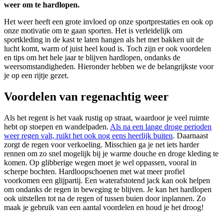
weer om te hardlopen.
Het weer heeft een grote invloed op onze sportprestaties en ook op
onze motivatie om te gaan sporten. Het is verleidelijk om
sportkleding in de kast te laten hangen als het met bakken uit de
lucht komt, warm of juist heel koud is. Toch zijn er ook voordelen
en tips om het hele jaar te blijven hardlopen, ondanks de
weersomstandigheden. Hieronder hebben we de belangrijkste voor
je op een rijtje gezet.
Voordelen van regenachtig weer
Als het regent is het vaak rustig op straat, waardoor je veel ruimte
hebt op stoepen en wandelpaden.
Als na een lange droge perioden
weer regen valt, ruikt het ook nog eens heerlijk buiten
. Daarnaast
zorgt de regen voor verkoeling. Misschien ga je net iets harder
rennen om zo snel mogelijk bij je warme douche en droge kleding te
komen. Op glibberige wegen moet je wel oppassen, vooral in
scherpe bochten. Hardloopschoenen met wat meer profiel
voorkomen een glijpartij. Een waterafstotend jack kan ook helpen
om ondanks de regen in beweging te blijven. Je kan het hardlopen
ook uitstellen tot na de regen of tussen buien door inplannen. Zo
maak je gebruik van een aantal voordelen en houd je het droog!