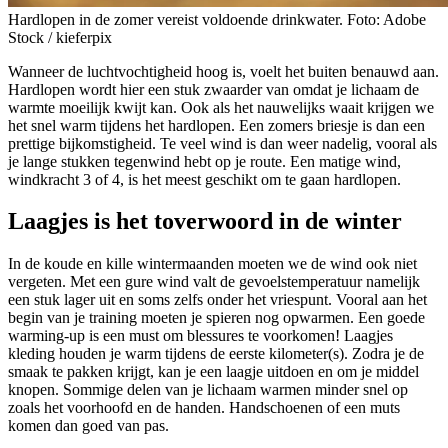
Hardlopen in de zomer vereist voldoende drinkwater. Foto: Adobe
Stock / kieferpix
Wanneer de luchtvochtigheid hoog is, voelt het buiten benauwd aan.
Hardlopen wordt hier een stuk zwaarder van omdat je lichaam de
warmte moeilijk kwijt kan. Ook als het nauwelijks waait krijgen we
het snel warm tijdens het hardlopen. Een zomers briesje is dan een
prettige bijkomstigheid. Te veel wind is dan weer nadelig, vooral als
je lange stukken tegenwind hebt op je route. Een matige wind,
windkracht 3 of 4, is het meest geschikt om te gaan hardlopen.
Laagjes is het toverwoord in de winter
In de koude en kille wintermaanden moeten we de wind ook niet
vergeten. Met een gure wind valt de gevoelstemperatuur namelijk
een stuk lager uit en soms zelfs onder het vriespunt. Vooral aan het
begin van je training moeten je spieren nog opwarmen. Een goede
warming-up is een must om blessures te voorkomen! Laagjes
kleding houden je warm tijdens de eerste kilometer(s). Zodra je de
smaak te pakken krijgt, kan je een laagje uitdoen en om je middel
knopen. Sommige delen van je lichaam warmen minder snel op
zoals het voorhoofd en de handen. Handschoenen of een muts
komen dan goed van pas.