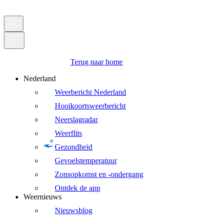
Terug naar home
Nederland
Weerbericht Nederland
Hooikoortsweerbericht
Neerslagradar
Weerflits
Gezondheid
Gevoelstemperatuur
Zonsopkomst en -ondergang
Ontdek de app
Weernieuws
Nieuwsblog