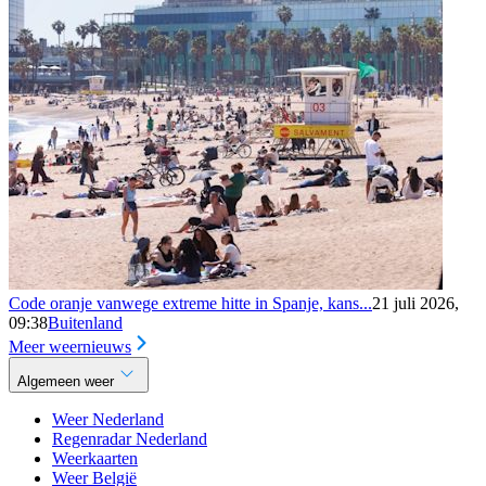
Code oranje vanwege extreme hitte in Spanje, kans...
21 juli 2026,
09:38
Buitenland
Meer weernieuws
Algemeen weer
Weer Nederland
Regenradar Nederland
Weerkaarten
Weer België