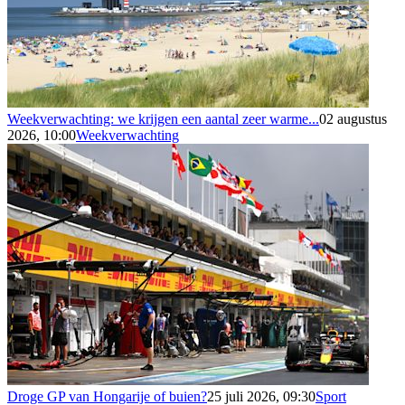
Weekverwachting: we krijgen een aantal zeer warme...
02 augustus
2026, 10:00
Weekverwachting
Droge GP van Hongarije of buien?
25 juli 2026, 09:30
Sport