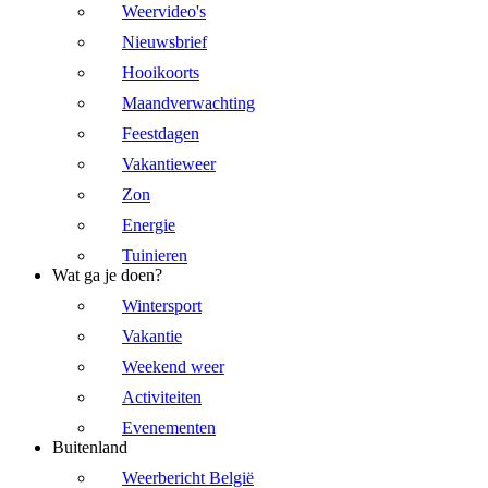
Weervideo's
Nieuwsbrief
Hooikoorts
Maandverwachting
Feestdagen
Vakantieweer
Zon
Energie
Tuinieren
Wat ga je doen?
Wintersport
Vakantie
Weekend weer
Activiteiten
Evenementen
Buitenland
Weerbericht België