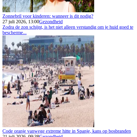
Zonnebril voor kinderen: wanneer is dit nodig?
27 juli 2026, 13:00
Gezondheid
Zodra de zon schijnt, is het niet alleen verstandig om je huid goed te
bescherme...
Code oranje vanwege extreme hitte in Spanje, kans op bosbranden
21 juli 2026, 09:38
Gezondheid