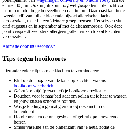
pollenplanner van
Wageningen University en Nature Today
aan tot
en met 30 juni. Ook in juli komt nog wel graspollen in de lucht voor,
maar in minder hoge hoeveelheden dan in juni. Daarnaast kan in de
tweede helft van juli de bloeiende bijvoet allergische klachten
veroorzaken, maar bij een kleinere groep mensen. Het seizoen sluit
eind augustus en in september af met de alsemambrosia. Ook deze
plant verspreidt zeer sterk allergeen pollen en kan lokaal klachten
veroorzaken.
Animatie door in60seconds.nl
Tips tegen hooikoorts
Hieronder enkele tips om de klachten te verminderen:
Blijf op de hoogte van de kans op klachten via ons
hooikoortsweerbericht
Gebruik op tijd (preventief) je hooikoortsmedicatie.
Douchen voor je naar bed gaat om pollen uit je haar te wassen
en jouw kussen schoon te houden.
Was je kleding regelmatig en droog deze niet in de
buitenlucht.
Houd ramen en deuren gesloten of gebruik pollenwerende
horren.
Smeer vaseline aan de binnenkant van je neus, zodat de