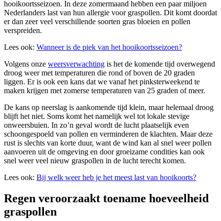
hooikoortsseizoen. In deze zomermaand hebben een paar miljoen
Nederlanders last van hun allergie voor graspollen. Dit komt doordat
er dan zeer veel verschillende soorten gras bloeien en pollen
verspreiden.
Lees ook:
Wanneer is de piek van het hooikoortsseizoen?
Volgens onze
weersverwachting
is het de komende tijd overwegend
droog weer met temperaturen die rond of boven de 20 graden
liggen. Er is ook een kans dat we vanaf het pinksterweekend te
maken krijgen met zomerse temperaturen van 25 graden of meer.
De kans op neerslag is aankomende tijd klein, maar helemaal droog
blijft het niet. Soms komt het namelijk wel tot lokale stevige
onweersbuien. In zo’n geval wordt de lucht plaatselijk even
schoongespoeld van pollen en verminderen de klachten. Maar deze
rust is slechts van korte duur, want de wind kan al snel weer pollen
aanvoeren uit de omgeving en door groeizame condities kan ook
snel weer veel nieuw graspollen in de lucht terecht komen.
Lees ook:
Bij welk weer heb je het meest last van hooikoorts?
Regen veroorzaakt toename hoeveelheid
graspollen