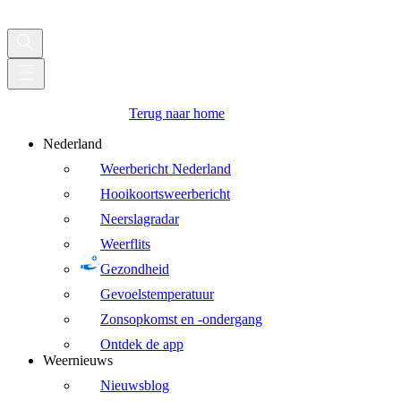
Terug naar home
Nederland
Weerbericht Nederland
Hooikoortsweerbericht
Neerslagradar
Weerflits
Gezondheid
Gevoelstemperatuur
Zonsopkomst en -ondergang
Ontdek de app
Weernieuws
Nieuwsblog