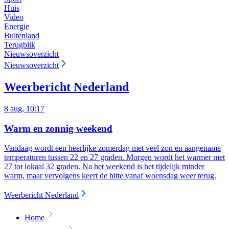
Huis
Video
Energie
Buitenland
Terugblik
Nieuwsoverzicht
Nieuwsoverzicht
Weerbericht Nederland
8 aug, 10:17
Warm en zonnig weekend
Vandaag wordt een heerlijke zomerdag met veel zon en aangename
temperaturen tussen 22 en 27 graden. Morgen wordt het warmer met
27 tot lokaal 32 graden. Na het weekend is het tijdelijk minder
warm, maar vervolgens keert de hitte vanaf woensdag weer terug.
Weerbericht Nederland
Home