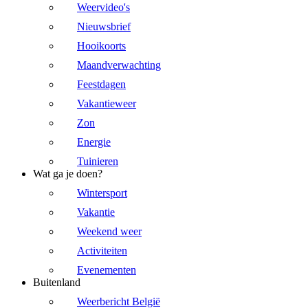
Weervideo's
Nieuwsbrief
Hooikoorts
Maandverwachting
Feestdagen
Vakantieweer
Zon
Energie
Tuinieren
Wat ga je doen?
Wintersport
Vakantie
Weekend weer
Activiteiten
Evenementen
Buitenland
Weerbericht België