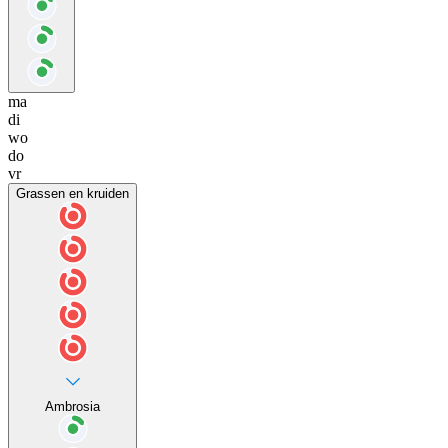
ma
di
wo
do
vr
Grassen en kruiden
Ambrosia