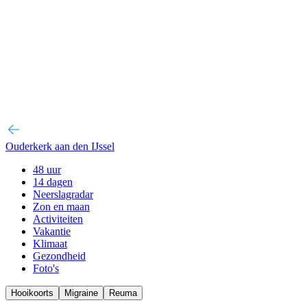
Ouderkerk aan den IJssel
48 uur
14 dagen
Neerslagradar
Zon en maan
Activiteiten
Vakantie
Klimaat
Gezondheid
Foto's
Hooikoorts
Migraine
Reuma