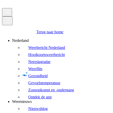
Terug naar home
Nederland
Weerbericht Nederland
Hooikoortsweerbericht
Neerslagradar
Weerflits
Gezondheid
Gevoelstemperatuur
Zonsopkomst en -ondergang
Ontdek de app
Weernieuws
Nieuwsblog