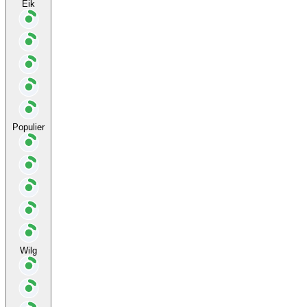
Eik
Populier
Wilg