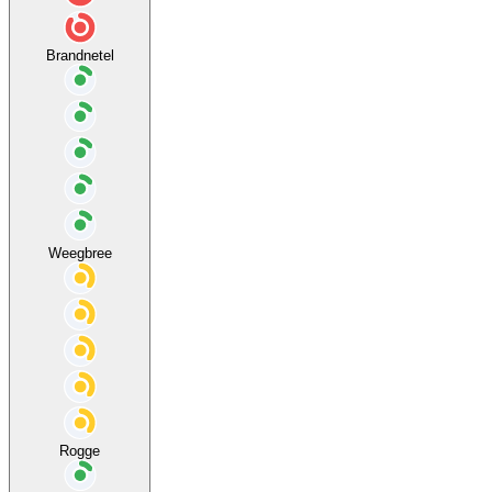
Brandnetel
Weegbree
Rogge