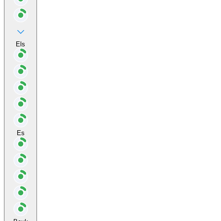
Els
Es