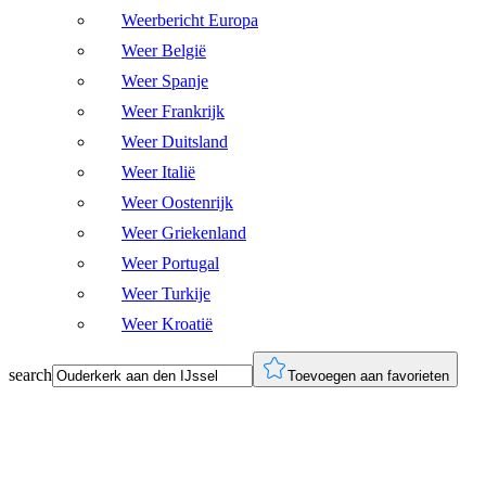
Weerbericht Europa
Weer België
Weer Spanje
Weer Frankrijk
Weer Duitsland
Weer Italië
Weer Oostenrijk
Weer Griekenland
Weer Portugal
Weer Turkije
Weer Kroatië
search
Toevoegen aan favorieten