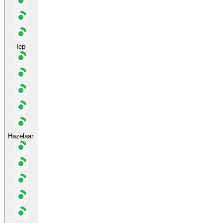
Iep
Hazelaar