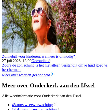
Zonnebril voor kinderen: wanneer is dit nodig?
27 juli 2026, 13:00
Gezondheid
Zodra de zon schijnt, is het niet alleen verstandig om je huid goed te
bescherme...
Meer over weer en gezondheid
Meer over Ouderkerk aan den IJssel
Alle weerinformatie voor Ouderkerk aan den IJssel
48-uurs weersverwachting
14-daagse weersverwachting