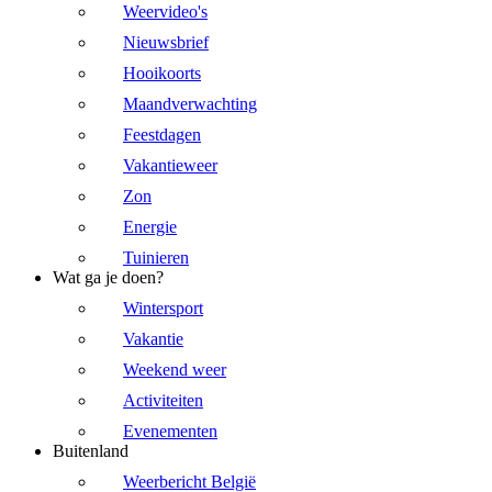
Weervideo's
Nieuwsbrief
Hooikoorts
Maandverwachting
Feestdagen
Vakantieweer
Zon
Energie
Tuinieren
Wat ga je doen?
Wintersport
Vakantie
Weekend weer
Activiteiten
Evenementen
Buitenland
Weerbericht België