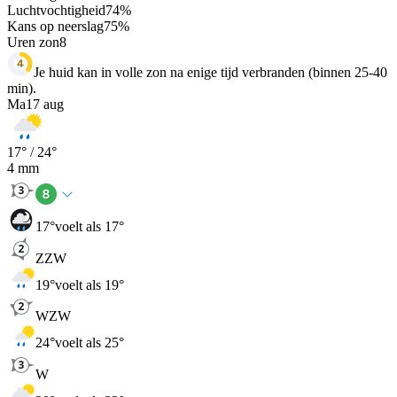
Luchtvochtigheid
74
%
Kans op neerslag
75
%
Uren zon
8
Je huid kan in volle zon na enige tijd verbranden (binnen 25-40
min).
Ma
17 aug
17
° /
24
°
4
mm
17
°
voelt als 17°
ZZW
19
°
voelt als 19°
WZW
24
°
voelt als 25°
W