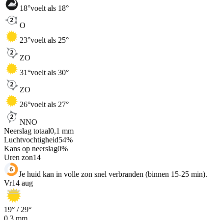
18
°
voelt als 18°
O
23
°
voelt als 25°
ZO
31
°
voelt als 30°
ZO
26
°
voelt als 27°
NNO
Neerslag totaal
0,1
mm
Luchtvochtigheid
54
%
Kans op neerslag
0
%
Uren zon
14
Je huid kan in volle zon snel verbranden (binnen 15-25 min).
Vr
14 aug
19
° /
29
°
0,3
mm