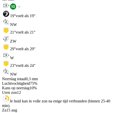
19
°
voelt als 19°
NW
21
°
voelt als 21°
ZW
29
°
voelt als 29°
W
23
°
voelt als 24°
NW
Neerslag totaal
0,3
mm
Luchtvochtigheid
75
%
Kans op neerslag
10
%
Uren zon
12
Je huid kan in volle zon na enige tijd verbranden (binnen 25-40
min).
Za
15 aug