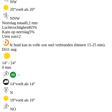
NW
20
°
voelt als 20°
NNW
Neerslag totaal
0,2
mm
Luchtvochtigheid
65
%
Kans op neerslag
5
%
Uren zon
12
Je huid kan in volle zon snel verbranden (binnen 15-25 min).
Di
11 aug
14
° /
24
°
0
mm
14
°
voelt als 14°
N
19
°
voelt als 19°
NO