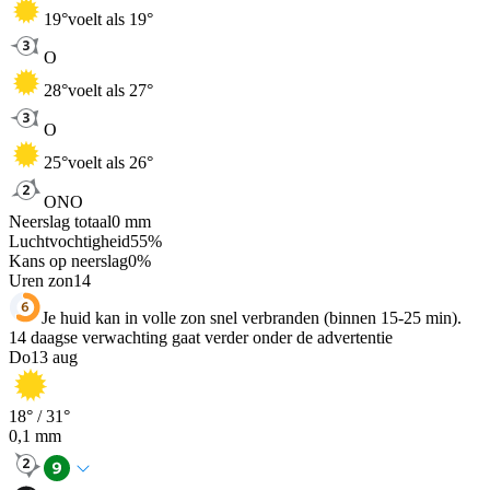
19
°
voelt als 19°
O
28
°
voelt als 27°
O
25
°
voelt als 26°
ONO
Neerslag totaal
0
mm
Luchtvochtigheid
55
%
Kans op neerslag
0
%
Uren zon
14
Je huid kan in volle zon snel verbranden (binnen 15-25 min).
14 daagse verwachting gaat verder onder de advertentie
Do
13 aug
18
° /
31
°
0,1
mm