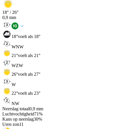
18
° /
26
°
0,9
mm
18
°
voelt als 18°
WNW
21
°
voelt als 21°
WZW
26
°
voelt als 27°
W
22
°
voelt als 23°
NW
Neerslag totaal
0,9
mm
Luchtvochtigheid
71
%
Kans op neerslag
30
%
Uren zon
11