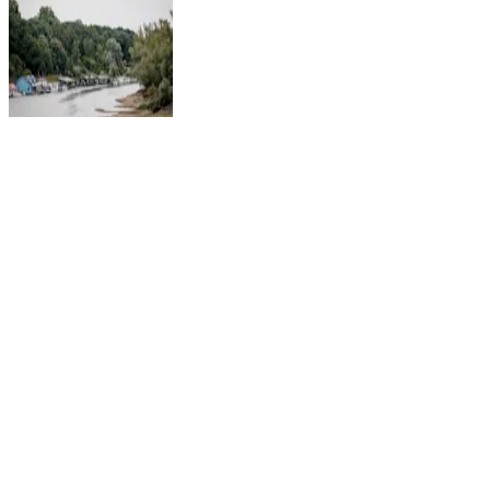
Waterschappen zijn door droogtemaatregelen heen: de rek is eruit
05 augustus 2026, 13:30
Droogte
Energieweerbericht: zonne-energie doet het goed!
05 augustus 2026, 09:30
Energie