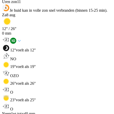
Uren zon
11
Je huid kan in volle zon snel verbranden (binnen 15-25 min).
Za
8 aug
12
° /
26
°
0
mm
12
°
voelt als 12°
NO
19
°
voelt als 19°
OZO
26
°
voelt als 26°
O
23
°
voelt als 25°
O
Neerslag totaal
0
mm