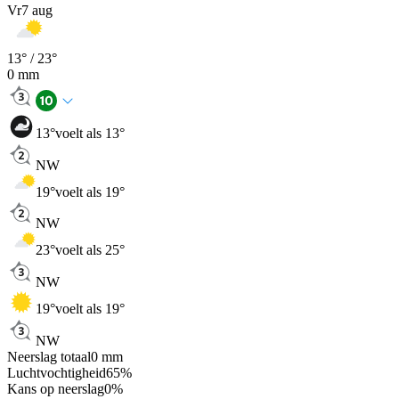
Vr
7 aug
13
° /
23
°
0
mm
13
°
voelt als 13°
NW
19
°
voelt als 19°
NW
23
°
voelt als 25°
NW
19
°
voelt als 19°
NW
Neerslag totaal
0
mm
Luchtvochtigheid
65
%
Kans op neerslag
0
%