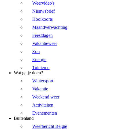
Weervideo's
Nieuwsbrief
Hooikoorts
Maandverwachting
Feestdagen
Vakantieweer
Zon
Energie
Tuinieren
Wat ga je doen?
Wintersport
Vakantie
Weekend weer
Activiteiten
Evenementen
Buitenland
Weerbericht België