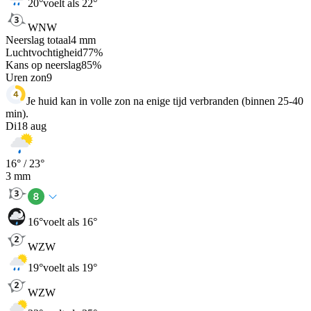
20
°
voelt als 22°
WNW
Neerslag totaal
4
mm
Luchtvochtigheid
77
%
Kans op neerslag
85
%
Uren zon
9
Je huid kan in volle zon na enige tijd verbranden (binnen 25-40
min).
Di
18 aug
16
° /
23
°
3
mm
16
°
voelt als 16°
WZW
19
°
voelt als 19°
WZW