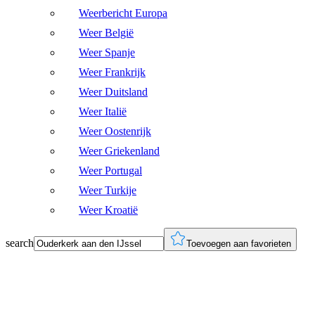
Weerbericht Europa
Weer België
Weer Spanje
Weer Frankrijk
Weer Duitsland
Weer Italië
Weer Oostenrijk
Weer Griekenland
Weer Portugal
Weer Turkije
Weer Kroatië
search
Toevoegen aan favorieten