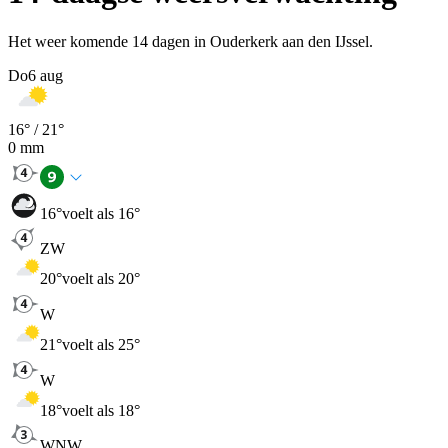
Het weer komende 14 dagen in Ouderkerk aan den IJssel.
Do
6 aug
16
° /
21
°
0
mm
16
°
voelt als 16°
ZW
20
°
voelt als 20°
W
21
°
voelt als 25°
W
18
°
voelt als 18°
WNW