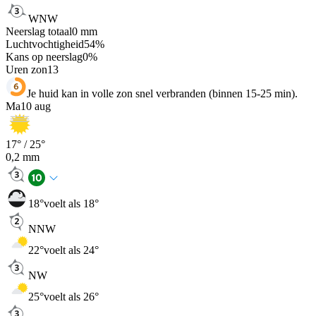
WNW
Neerslag totaal
0
mm
Luchtvochtigheid
54
%
Kans op neerslag
0
%
Uren zon
13
Je huid kan in volle zon snel verbranden (binnen 15-25 min).
Ma
10 aug
17
° /
25
°
0,2
mm
18
°
voelt als 18°
NNW
22
°
voelt als 24°
NW
25
°
voelt als 26°