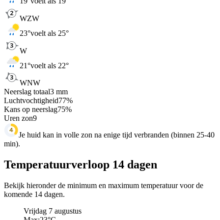
19
°
voelt als 19°
WZW
23
°
voelt als 25°
W
21
°
voelt als 22°
WNW
Neerslag totaal
3
mm
Luchtvochtigheid
77
%
Kans op neerslag
75
%
Uren zon
9
Je huid kan in volle zon na enige tijd verbranden (binnen 25-40
min).
Temperatuurverloop 14 dagen
Bekijk hieronder de minimum en maximum temperatuur voor de
komende 14 dagen.
Vrijdag 7 augustus
Max:
23
°C