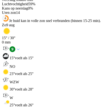
Luchtvochtigheid
59
%
Kans op neerslag
0
%
Uren zon
14
Je huid kan in volle zon snel verbranden (binnen 15-25 min).
Zo
9 aug
15
° /
30
°
0
mm
15
°
voelt als 15°
NO
23
°
voelt als 25°
WZW
30
°
voelt als 28°
W
25
°
voelt als 26°