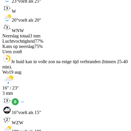
23
°
voelt als 25°
W
20
°
voelt als 20°
WNW
Neerslag totaal
3
mm
Luchtvochtigheid
77
%
Kans op neerslag
75
%
Uren zon
8
Je huid kan in volle zon na enige tijd verbranden (binnen 25-40
min).
Wo
19 aug
16
° /
23
°
3
mm
16
°
voelt als 15°
WZW