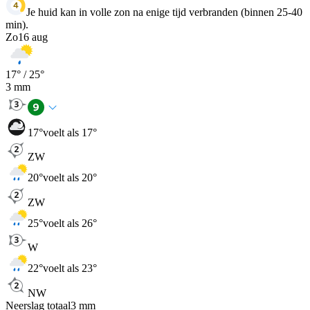
Je huid kan in volle zon na enige tijd verbranden (binnen 25-40
min).
Zo
16 aug
17
° /
25
°
3
mm
17
°
voelt als 17°
ZW
20
°
voelt als 20°
ZW
25
°
voelt als 26°
W
22
°
voelt als 23°
NW
Neerslag totaal
3
mm