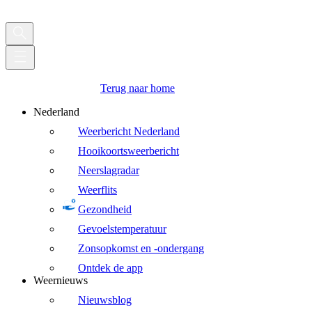
Terug naar home
Nederland
Weerbericht Nederland
Hooikoortsweerbericht
Neerslagradar
Weerflits
Gezondheid
Gevoelstemperatuur
Zonsopkomst en -ondergang
Ontdek de app
Weernieuws
Nieuwsblog