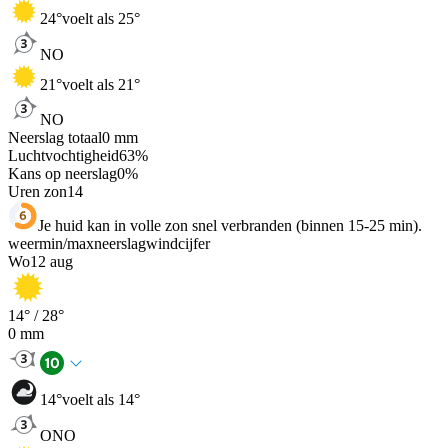
24
°
voelt als 25°
NO
21
°
voelt als 21°
NO
Neerslag totaal
0
mm
Luchtvochtigheid
63
%
Kans op neerslag
0
%
Uren zon
14
Je huid kan in volle zon snel verbranden (binnen 15-25 min).
weer
min
/
max
neerslag
wind
cijfer
Wo
12 aug
14
° /
28
°
0
mm
14
°
voelt als 14°
ONO