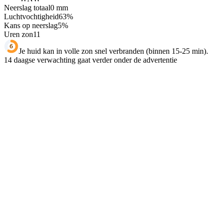
Neerslag totaal
0
mm
Luchtvochtigheid
63
%
Kans op neerslag
5
%
Uren zon
11
Je huid kan in volle zon snel verbranden (binnen 15-25 min).
14 daagse verwachting gaat verder onder de advertentie