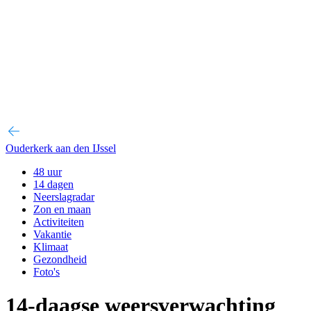
Ouderkerk aan den IJssel
48 uur
14 dagen
Neerslagradar
Zon en maan
Activiteiten
Vakantie
Klimaat
Gezondheid
Foto's
14-daagse weersverwachting