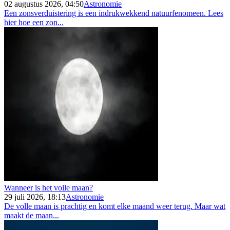
02 augustus 2026, 04:50
Astronomie
Een zonsverduistering is een indrukwekkend natuurfenomeen. Lees
hier hoe een zon...
Wanneer is het volle maan?
29 juli 2026, 18:13
Astronomie
De volle maan is prachtig en komt elke maand weer terug. Maar wat
maakt de maan...