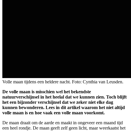
Volle maan tijdens een heldere nacht. Foto: Cynthia van Leusden.
De volle maan is misschien wel het bekendste
natuurverschijnsel in het heelal dat we kunnen zien. Toch blijft
het een bijzonder verschijnsel dat we zeker niet elke dag
kunnen bewonderen. Lees in dit artikel waarom het niet altijd
volle maan is en hoe vaak een volle maan voorkomt.
De maan draait om de aarde en maakt in ongeveer een maand tijd
een heel rondje. De maan geeft zelf geen licht, maar weerkaatst het