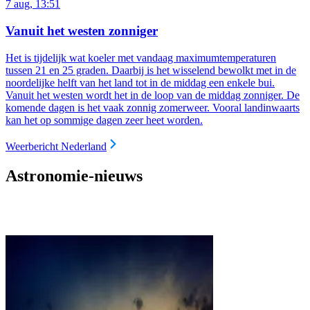
7 aug, 13:51
Vanuit het westen zonniger
Het is tijdelijk wat koeler met vandaag maximumtemperaturen
tussen 21 en 25 graden. Daarbij is het wisselend bewolkt met in de
noordelijke helft van het land tot in de middag een enkele bui.
Vanuit het westen wordt het in de loop van de middag zonniger. De
komende dagen is het vaak zonnig zomerweer. Vooral landinwaarts
kan het op sommige dagen zeer heet worden.
Weerbericht Nederland
Astronomie-nieuws