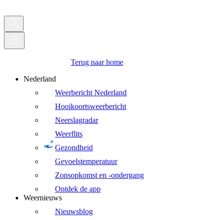
Terug naar home
Nederland
Weerbericht Nederland
Hooikoortsweerbericht
Neerslagradar
Weerflits
Gezondheid
Gevoelstemperatuur
Zonsopkomst en -ondergang
Ontdek de app
Weernieuws
Nieuwsblog