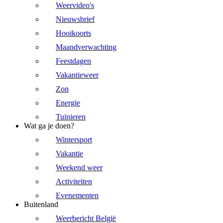
Weervideo's
Nieuwsbrief
Hooikoorts
Maandverwachting
Feestdagen
Vakantieweer
Zon
Energie
Tuinieren
Wat ga je doen?
Wintersport
Vakantie
Weekend weer
Activiteiten
Evenementen
Buitenland
Weerbericht België