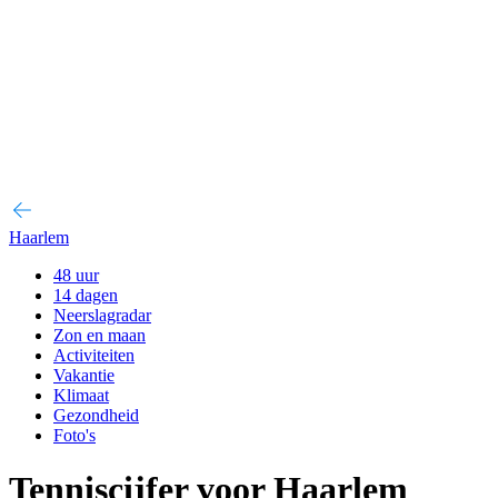
Haarlem
48 uur
14 dagen
Neerslagradar
Zon en maan
Activiteiten
Vakantie
Klimaat
Gezondheid
Foto's
Tenniscijfer voor Haarlem