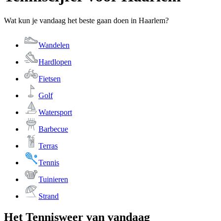
Wat kun je vandaag het beste gaan doen in Haarlem?
Wandelen
Hardlopen
Fietsen
Golf
Watersport
Barbecue
Terras
Tennis
Tuinieren
Strand
Het Tennisweer van vandaag