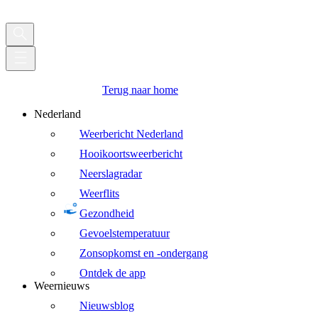
Terug naar home
Nederland
Weerbericht Nederland
Hooikoortsweerbericht
Neerslagradar
Weerflits
Gezondheid
Gevoelstemperatuur
Zonsopkomst en -ondergang
Ontdek de app
Weernieuws
Nieuwsblog