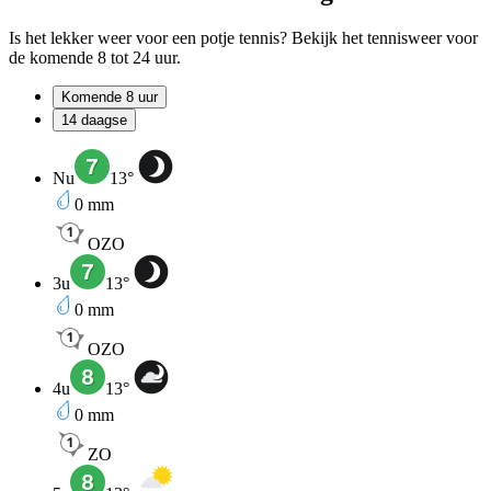
Is het lekker weer voor een potje tennis? Bekijk het tennisweer voor
de komende 8 tot 24 uur.
Komende 8 uur
14 daagse
Nu
13
°
0
mm
OZO
3u
13
°
0
mm
OZO
4u
13
°
0
mm
ZO