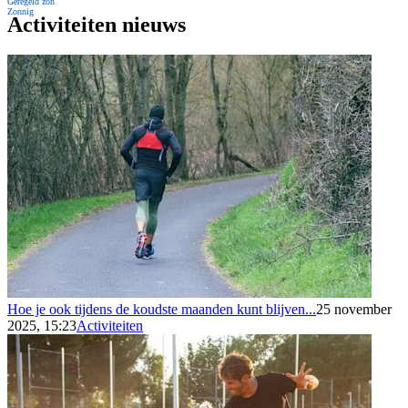
Geregeld zon
Zonnig
Activiteiten nieuws
Hoe je ook tijdens de koudste maanden kunt blijven...
25 november
2025, 15:23
Activiteiten