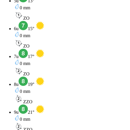
5u
13
°
0
mm
ZO
6u
15
°
0
mm
ZO
7u
17
°
0
mm
ZO
8u
19
°
0
mm
ZZO
9u
21
°
0
mm
ZZO