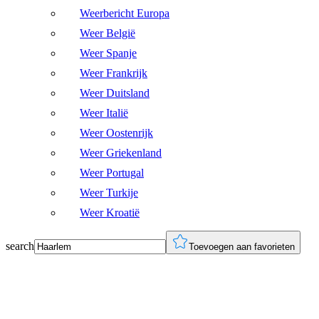
Weerbericht Europa
Weer België
Weer Spanje
Weer Frankrijk
Weer Duitsland
Weer Italië
Weer Oostenrijk
Weer Griekenland
Weer Portugal
Weer Turkije
Weer Kroatië
search
Toevoegen aan favorieten