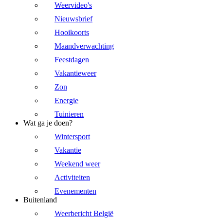
Weervideo's
Nieuwsbrief
Hooikoorts
Maandverwachting
Feestdagen
Vakantieweer
Zon
Energie
Tuinieren
Wat ga je doen?
Wintersport
Vakantie
Weekend weer
Activiteiten
Evenementen
Buitenland
Weerbericht België