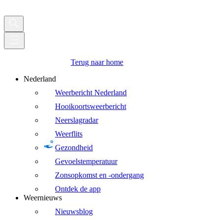
Terug naar home
Nederland
Weerbericht Nederland
Hooikoortsweerbericht
Neerslagradar
Weerflits
Gezondheid
Gevoelstemperatuur
Zonsopkomst en -ondergang
Ontdek de app
Weernieuws
Nieuwsblog