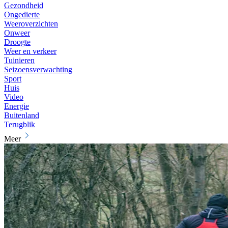
Gezondheid
Ongedierte
Weeroverzichten
Onweer
Droogte
Weer en verkeer
Tuinieren
Seizoensverwachting
Sport
Huis
Video
Energie
Buitenland
Terugblik
Meer