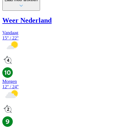
Weer Nederland
Vandaag
15
° /
22
°
Morgen
12
° /
24
°