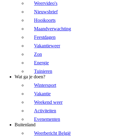
Weervideo's
Nieuwsbrief
Hooikoorts
Maandverwachting
Feestdagen
Vakantieweer
Zon
Energie
Tuinieren
Wat ga je doen?
Wintersport
Vakantie
Weekend weer
Activiteiten
Evenementen
Buitenland
Weerbericht België