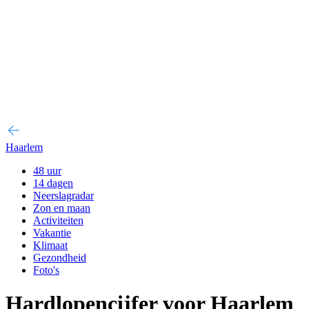
Haarlem
48 uur
14 dagen
Neerslagradar
Zon en maan
Activiteiten
Vakantie
Klimaat
Gezondheid
Foto's
Hardlopencijfer voor Haarlem