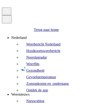
Terug naar home
Nederland
Weerbericht Nederland
Hooikoortsweerbericht
Neerslagradar
Weerflits
Gezondheid
Gevoelstemperatuur
Zonsopkomst en -ondergang
Ontdek de app
Weernieuws
Nieuwsblog