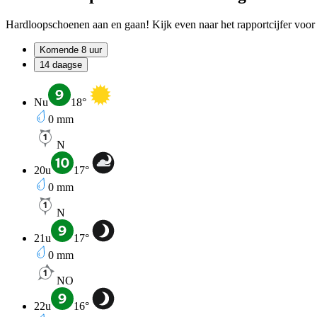
Hardloopschoenen aan en gaan! Kijk even naar het rapportcijfer voor 
Komende 8 uur
14 daagse
Nu
18
°
0
mm
N
20u
17
°
0
mm
N
21u
17
°
0
mm
NO
22u
16
°