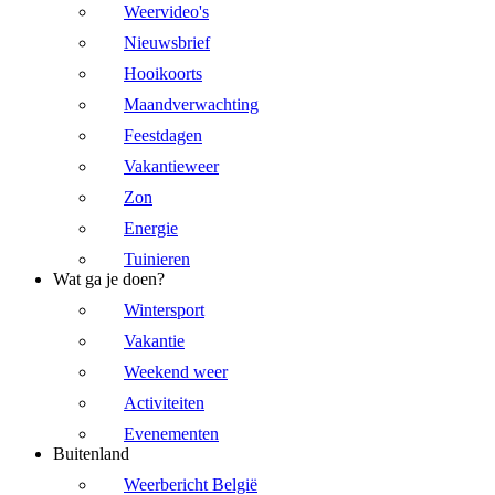
Weervideo's
Nieuwsbrief
Hooikoorts
Maandverwachting
Feestdagen
Vakantieweer
Zon
Energie
Tuinieren
Wat ga je doen?
Wintersport
Vakantie
Weekend weer
Activiteiten
Evenementen
Buitenland
Weerbericht België