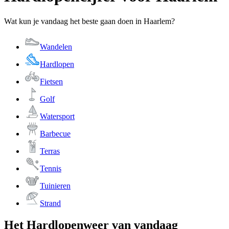
Wat kun je vandaag het beste gaan doen in Haarlem?
Wandelen
Hardlopen
Fietsen
Golf
Watersport
Barbecue
Terras
Tennis
Tuinieren
Strand
Het Hardlopenweer van vandaag