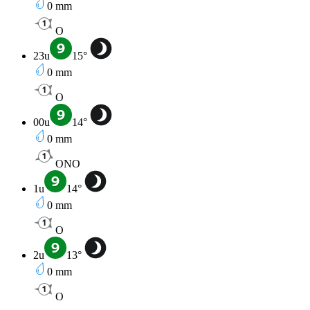
0
mm
O
23u
15
°
0
mm
O
00u
14
°
0
mm
ONO
1u
14
°
0
mm
O
2u
13
°
0
mm
O