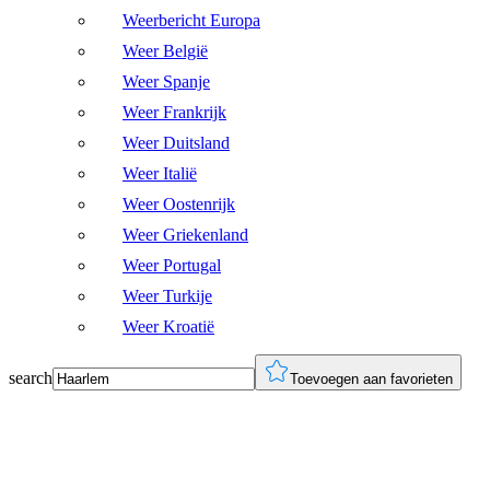
Weerbericht Europa
Weer België
Weer Spanje
Weer Frankrijk
Weer Duitsland
Weer Italië
Weer Oostenrijk
Weer Griekenland
Weer Portugal
Weer Turkije
Weer Kroatië
search
Toevoegen aan favorieten