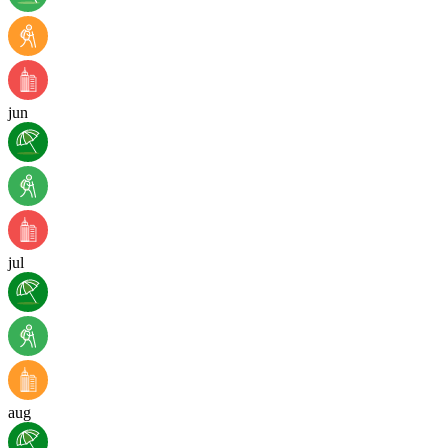
jun
jul
aug