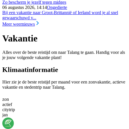
Zo bescherm je jezelf tegen midges
06 augustus 2026, 14:14
Ongedierte
Bij een vakantie naar Groot-Brittannië of Ierland word je al snel
gewaarschuwd v...
Meer weernieuws
Vakantie
Alles over de beste reistijd om naar Talang te gaan. Handig voor als
je jouw volgende vakantie plant!
Klimaatinformatie
Hier zie je de beste reistijd per maand voor een zonvakantie, actieve
vakantie en stedentrip naar Talang.
zon
actief
citytrip
jan