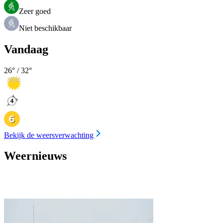
Zeer goed
Niet beschikbaar
Vandaag
26
° /
32
°
Bekijk de weersverwachting
Weernieuws