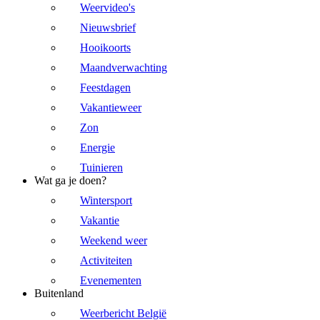
Weervideo's
Nieuwsbrief
Hooikoorts
Maandverwachting
Feestdagen
Vakantieweer
Zon
Energie
Tuinieren
Wat ga je doen?
Wintersport
Vakantie
Weekend weer
Activiteiten
Evenementen
Buitenland
Weerbericht België