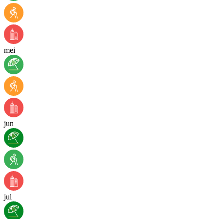
mei
jun
jul