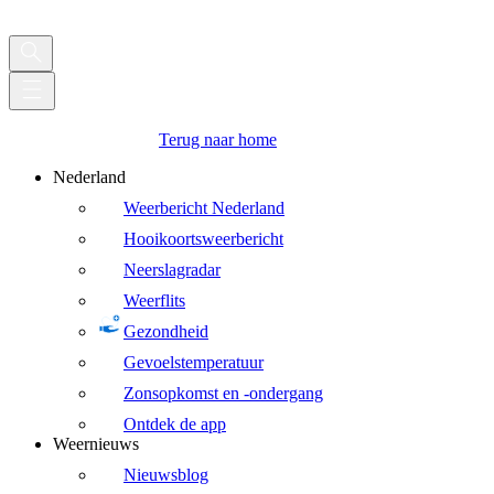
Terug naar home
Nederland
Weerbericht Nederland
Hooikoortsweerbericht
Neerslagradar
Weerflits
Gezondheid
Gevoelstemperatuur
Zonsopkomst en -ondergang
Ontdek de app
Weernieuws
Nieuwsblog