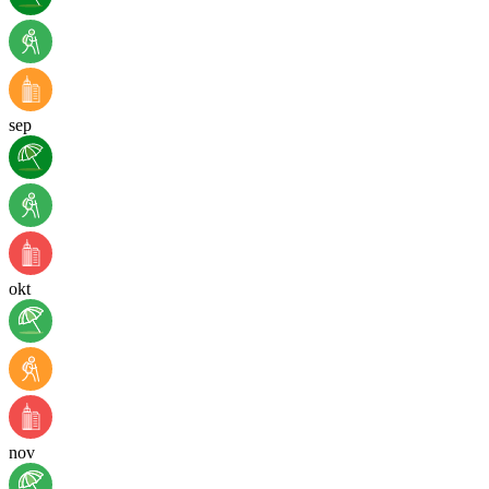
sep
okt
nov