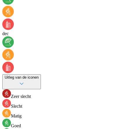
dec
Uitleg van de iconen
Zeer slecht
Slecht
Matig
Goed