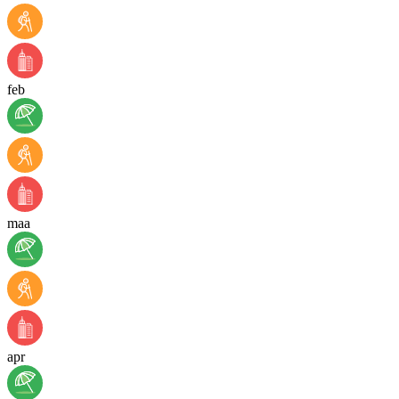
feb
maa
apr