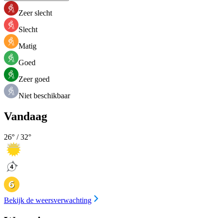
Zeer slecht
Slecht
Matig
Goed
Zeer goed
Niet beschikbaar
Vandaag
26
° /
32
°
Bekijk de weersverwachting