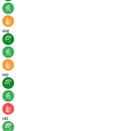
aug
sep
okt