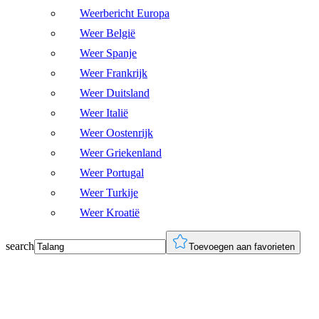
Weerbericht Europa
Weer België
Weer Spanje
Weer Frankrijk
Weer Duitsland
Weer Italië
Weer Oostenrijk
Weer Griekenland
Weer Portugal
Weer Turkije
Weer Kroatië
search
Toevoegen aan favorieten