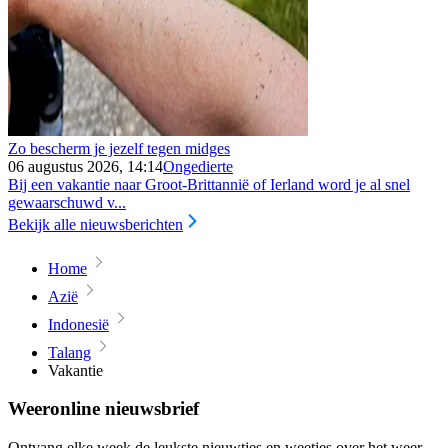
Zo bescherm je jezelf tegen midges
06 augustus 2026, 14:14
Ongedierte
Bij een vakantie naar Groot-Brittannië of Ierland word je al snel
gewaarschuwd v...
Bekijk alle nieuwsberichten
Home
Azië
Indonesië
Talang
Vakantie
Weeronline nieuwsbrief
Ontvang elke week de leukste nieuwtjes en weetjes over het weer