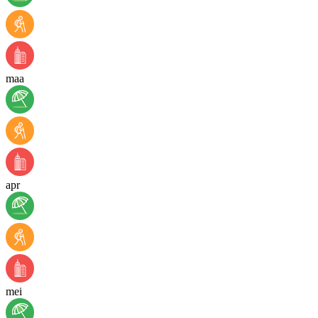
maa
apr
mei