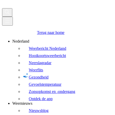
Terug naar home
Nederland
Weerbericht Nederland
Hooikoortsweerbericht
Neerslagradar
Weerflits
Gezondheid
Gevoelstemperatuur
Zonsopkomst en -ondergang
Ontdek de app
Weernieuws
Nieuwsblog