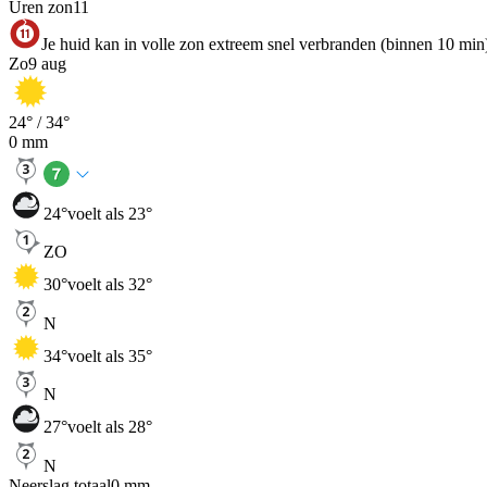
Uren zon
11
Je huid kan in volle zon extreem snel verbranden (binnen 10 min
Zo
9 aug
24
° /
34
°
0
mm
24
°
voelt als 23°
ZO
30
°
voelt als 32°
N
34
°
voelt als 35°
N
27
°
voelt als 28°
N
Neerslag totaal
0
mm