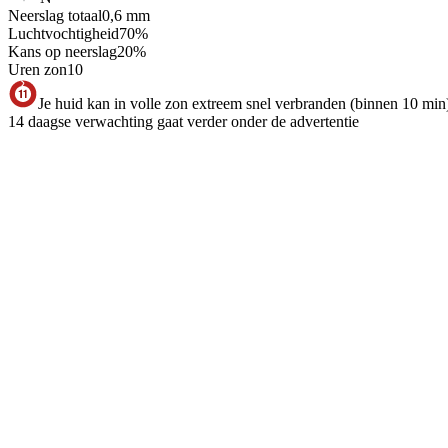
Neerslag totaal
0,6
mm
Luchtvochtigheid
70
%
Kans op neerslag
20
%
Uren zon
10
Je huid kan in volle zon extreem snel verbranden (binnen 10 min
14 daagse verwachting gaat verder onder de advertentie