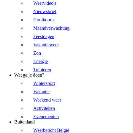
Weervideo's
Nieuwsbrief
Hooikoorts
Maandverwachting
Feestdagen
Vakantieweer
Zon
Energie
Tuinieren
Wat ga je doen?
Wintersport
Vakantie
Weekend weer
Activiteiten
Evenementen
Buitenland
Weerbericht België