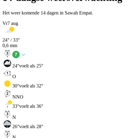
Het weer komende 14 dagen in Sawah Empat.
Vr
7 aug
24
° /
33
°
0,6
mm
24
°
voelt als 25°
O
30
°
voelt als 32°
NNO
33
°
voelt als 36°
N
26
°
voelt als 28°
N