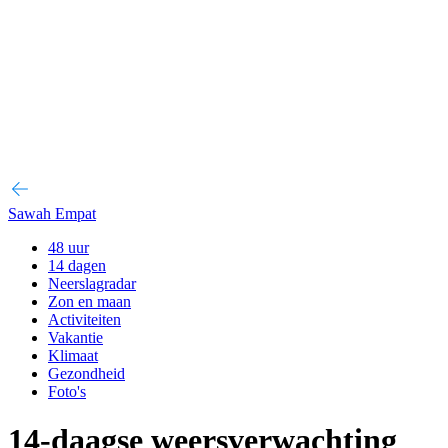
Sawah Empat
48 uur
14 dagen
Neerslagradar
Zon en maan
Activiteiten
Vakantie
Klimaat
Gezondheid
Foto's
14-daagse weersverwachting