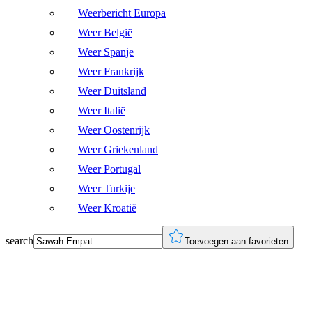
Weerbericht Europa
Weer België
Weer Spanje
Weer Frankrijk
Weer Duitsland
Weer Italië
Weer Oostenrijk
Weer Griekenland
Weer Portugal
Weer Turkije
Weer Kroatië
search
Toevoegen aan favorieten