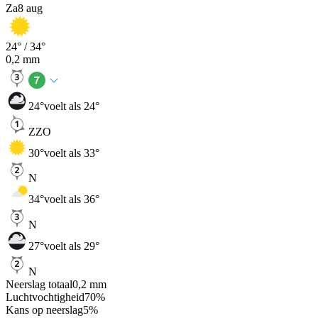
Za
8 aug
24
° /
34
°
0,2
mm
24
°
voelt als 24°
ZZO
30
°
voelt als 33°
N
34
°
voelt als 36°
N
27
°
voelt als 29°
N
Neerslag totaal
0,2
mm
Luchtvochtigheid
70
%
Kans op neerslag
5
%