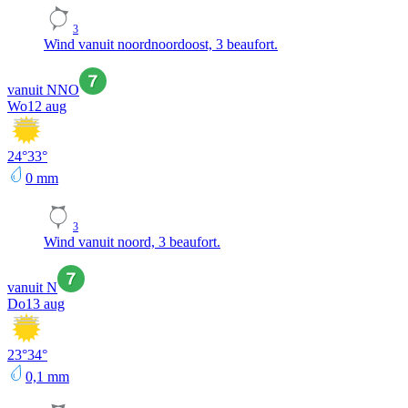
3
Wind vanuit noordnoordoost, 3 beaufort.
vanuit NNO
Wo
12 aug
24
°
33
°
0
mm
3
Wind vanuit noord, 3 beaufort.
vanuit N
Do
13 aug
23
°
34
°
0,1
mm