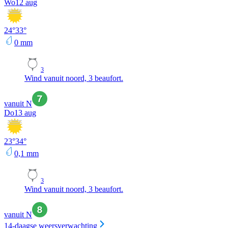
Wo
12 aug
24
°
33
°
0
mm
3
Wind vanuit noord, 3 beaufort.
vanuit N
Do
13 aug
23
°
34
°
0,1
mm
3
Wind vanuit noord, 3 beaufort.
vanuit N
14-daagse weersverwachting