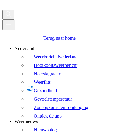
Terug naar home
Nederland
Weerbericht Nederland
Hooikoortsweerbericht
Neerslagradar
Weerflits
Gezondheid
Gevoelstemperatuur
Zonsopkomst en -ondergang
Ontdek de app
Weernieuws
Nieuwsblog