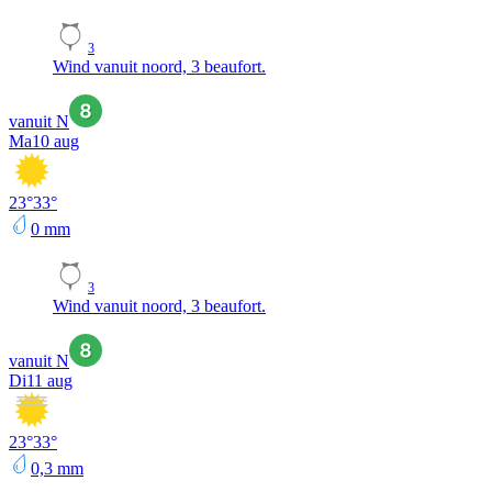
3
Wind vanuit noord, 3 beaufort.
vanuit N
Ma
10 aug
23
°
33
°
0
mm
3
Wind vanuit noord, 3 beaufort.
vanuit N
Di
11 aug
23
°
33
°
0,3
mm