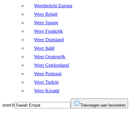
Weerbericht Europa
Weer België
Weer Spanje
Weer Frankrijk
Weer Duitsland
Weer Italië
Weer Oostenrijk
Weer Griekenland
Weer Portugal
Weer Turkije
Weer Kroatië
search
Toevoegen aan favorieten