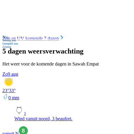
Nu
Zon en UV komende 7 dagen
Weinig zon
Geregeld zon
Zonnig
5 dagen weersverwachting
Het weer voor de komende dagen in Sawah Empat
Zo
9 aug
23
°
33
°
0
mm
3
Wind vanuit noord, 3 beaufort.
vanuit N