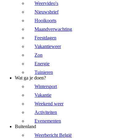
Weervideo's
Nieuwsbrief
Hooikoorts
Maandverwachting
Feestdagen
Vakantieweer
Zon
Energie
Tuinieren
Wat ga je doen?
Wintersport
Vakantie
Weekend weer
Activiteiten
Evenementen
Buitenland
Weerbericht België