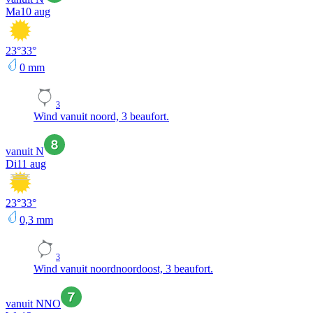
Ma
10 aug
23
°
33
°
0
mm
3
Wind vanuit noord, 3 beaufort.
vanuit N
Di
11 aug
23
°
33
°
0,3
mm
3
Wind vanuit noordnoordoost, 3 beaufort.
vanuit NNO