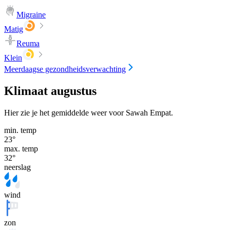
Migraine
Matig
Reuma
Klein
Meerdaagse gezondheidsverwachting
Klimaat augustus
Hier zie je het gemiddelde weer voor Sawah Empat.
min. temp
23
°
max. temp
32
°
neerslag
wind
zon