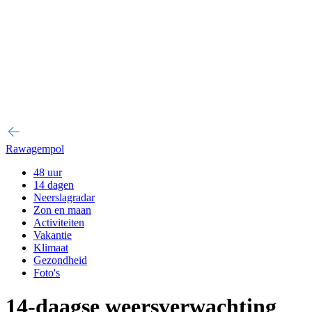
Rawagempol
48 uur
14 dagen
Neerslagradar
Zon en maan
Activiteiten
Vakantie
Klimaat
Gezondheid
Foto's
14-daagse weersverwachting