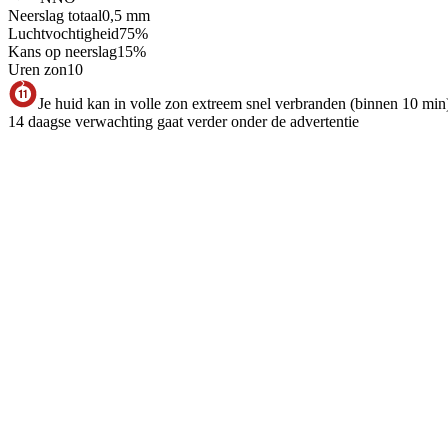
Neerslag totaal
0,5
mm
Luchtvochtigheid
75
%
Kans op neerslag
15
%
Uren zon
10
Je huid kan in volle zon extreem snel verbranden (binnen 10 min
14 daagse verwachting gaat verder onder de advertentie