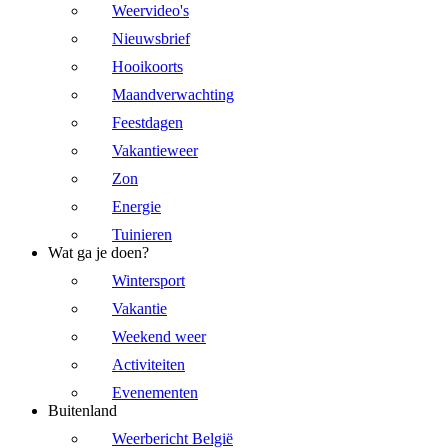
Weervideo's
Nieuwsbrief
Hooikoorts
Maandverwachting
Feestdagen
Vakantieweer
Zon
Energie
Tuinieren
Wat ga je doen?
Wintersport
Vakantie
Weekend weer
Activiteiten
Evenementen
Buitenland
Weerbericht België