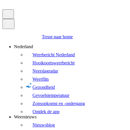
Terug naar home
Nederland
Weerbericht Nederland
Hooikoortsweerbericht
Neerslagradar
Weerflits
Gezondheid
Gevoelstemperatuur
Zonsopkomst en -ondergang
Ontdek de app
Weernieuws
Nieuwsblog