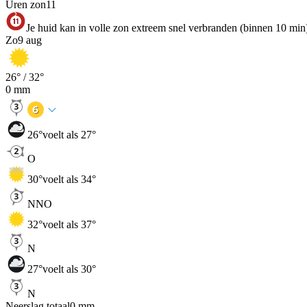
Uren zon
11
Je huid kan in volle zon extreem snel verbranden (binnen 10 min
Zo
9 aug
26
° /
32
°
0
mm
26
°
voelt als 27°
O
30
°
voelt als 34°
NNO
32
°
voelt als 37°
N
27
°
voelt als 30°
N
Neerslag totaal
0
mm