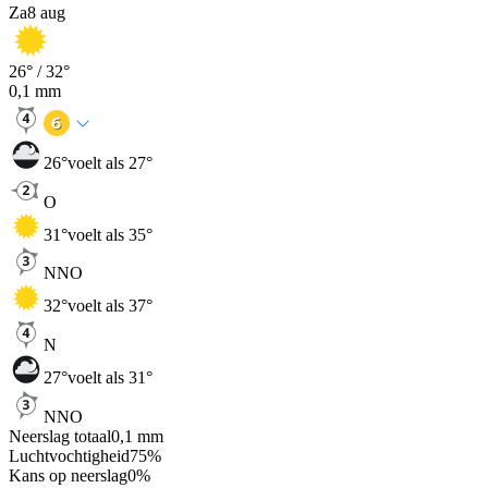
Za
8 aug
26
° /
32
°
0,1
mm
26
°
voelt als 27°
O
31
°
voelt als 35°
NNO
32
°
voelt als 37°
N
27
°
voelt als 31°
NNO
Neerslag totaal
0,1
mm
Luchtvochtigheid
75
%
Kans op neerslag
0
%