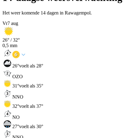
Het weer komende 14 dagen in Rawagempol.
Vr
7 aug
26
° /
32
°
0,5
mm
26
°
voelt als 28°
OZO
31
°
voelt als 35°
NNO
32
°
voelt als 37°
NO
27
°
voelt als 30°
NNO