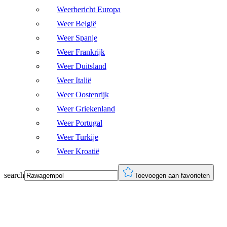
Weerbericht Europa
Weer België
Weer Spanje
Weer Frankrijk
Weer Duitsland
Weer Italië
Weer Oostenrijk
Weer Griekenland
Weer Portugal
Weer Turkije
Weer Kroatië
search
Toevoegen aan favorieten