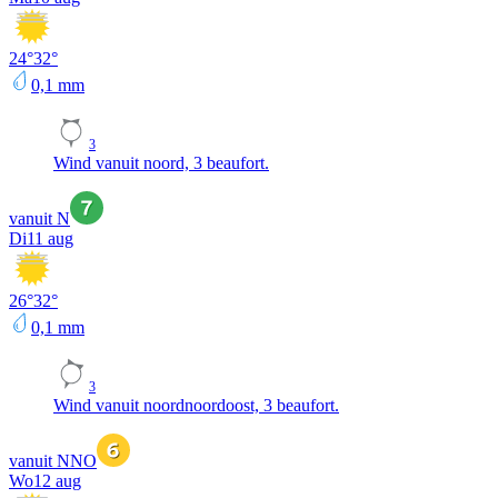
24
°
32
°
0,1
mm
3
Wind vanuit noord, 3 beaufort.
vanuit N
Di
11 aug
26
°
32
°
0,1
mm
3
Wind vanuit noordnoordoost, 3 beaufort.
vanuit NNO
Wo
12 aug