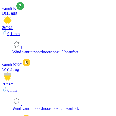
vanuit N
Di
11 aug
26
°
32
°
0,1
mm
3
Wind vanuit noordnoordoost, 3 beaufort.
vanuit NNO
Wo
12 aug
26
°
32
°
0
mm
3
Wind vanuit noordnoordoost, 3 beaufort.