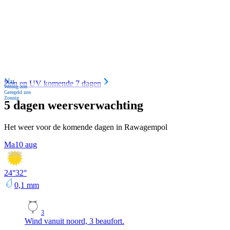
Nu
Zon en UV komende 7 dagen
Weinig zon
Geregeld zon
Zonnig
5 dagen weersverwachting
Het weer voor de komende dagen in Rawagempol
Ma
10 aug
24
°
32
°
0,1
mm
3
Wind vanuit noord, 3 beaufort.