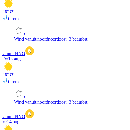
26
°
32
°
0
mm
3
Wind vanuit noordnoordoost, 3 beaufort.
vanuit NNO
Do
13 aug
26
°
33
°
0
mm
3
Wind vanuit noordnoordoost, 3 beaufort.
vanuit NNO
Vr
14 aug