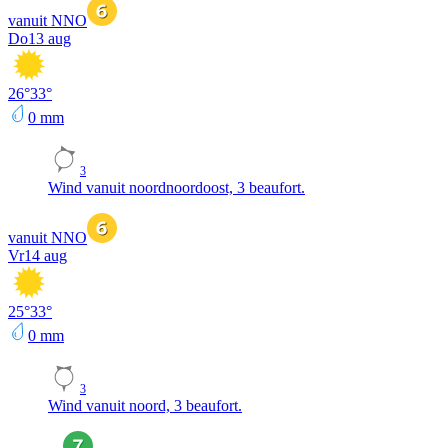
vanuit NNO
Do
13 aug
26
°
33
°
0
mm
3
Wind vanuit noordnoordoost, 3 beaufort.
vanuit NNO
Vr
14 aug
25
°
33
°
0
mm
3
Wind vanuit noord, 3 beaufort.