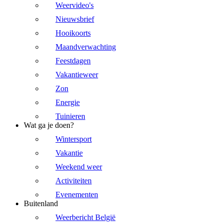
Weervideo's
Nieuwsbrief
Hooikoorts
Maandverwachting
Feestdagen
Vakantieweer
Zon
Energie
Tuinieren
Wat ga je doen?
Wintersport
Vakantie
Weekend weer
Activiteiten
Evenementen
Buitenland
Weerbericht België