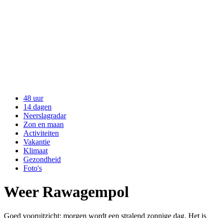
48 uur
14 dagen
Neerslagradar
Zon en maan
Activiteiten
Vakantie
Klimaat
Gezondheid
Foto's
Weer Rawagempol
Goed vooruitzicht: morgen wordt een stralend zonnige dag. Het is