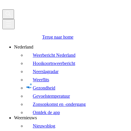
Terug naar home
Nederland
Weerbericht Nederland
Hooikoortsweerbericht
Neerslagradar
Weerflits
Gezondheid
Gevoelstemperatuur
Zonsopkomst en -ondergang
Ontdek de app
Weernieuws
Nieuwsblog