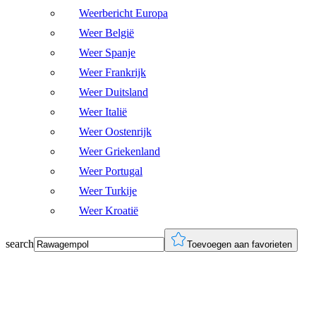
Weerbericht Europa
Weer België
Weer Spanje
Weer Frankrijk
Weer Duitsland
Weer Italië
Weer Oostenrijk
Weer Griekenland
Weer Portugal
Weer Turkije
Weer Kroatië
search
Toevoegen aan favorieten