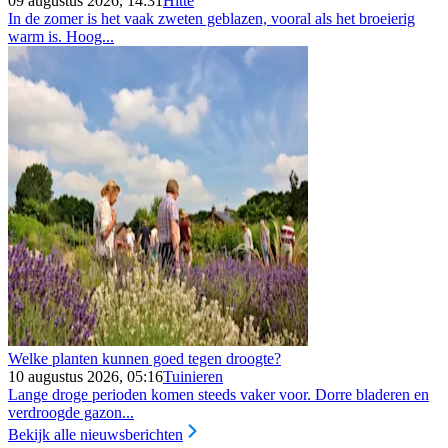
09 augustus 2026, 14:31
Hitte
In de zomer is het vaak zweten geblazen, vooral als het broeierig
warm is. Hoog...
Welke planten kunnen goed tegen droogte?
10 augustus 2026, 05:16
Tuinieren
Lange droge perioden komen steeds vaker voor. Dorre bladeren en
verdroogde gazon...
Bekijk alle nieuwsberichten