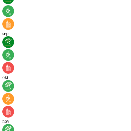
sep
okt
nov