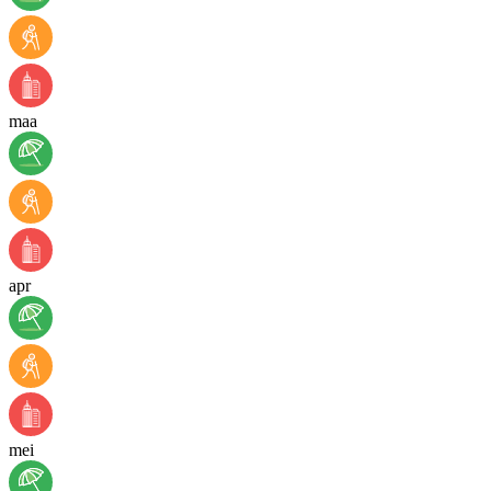
maa
apr
mei