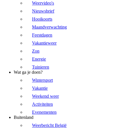
Weervideo's
Nieuwsbrief
Hooikoorts
Maandverwachting
Feestdagen
Vakantieweer
Zon
Energie
Tuinieren
Wat ga je doen?
Wintersport
Vakantie
Weekend weer
Activiteiten
Evenementen
Buitenland
Weerbericht België