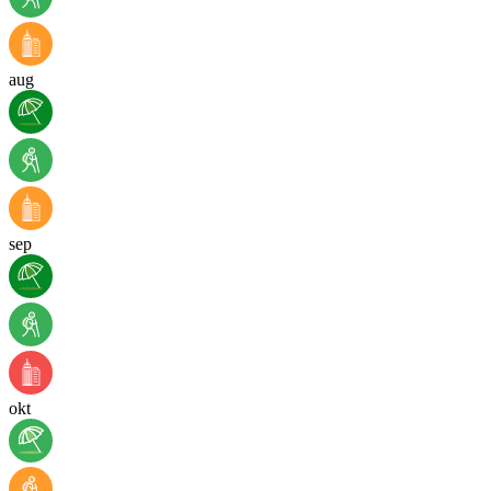
aug
sep
okt