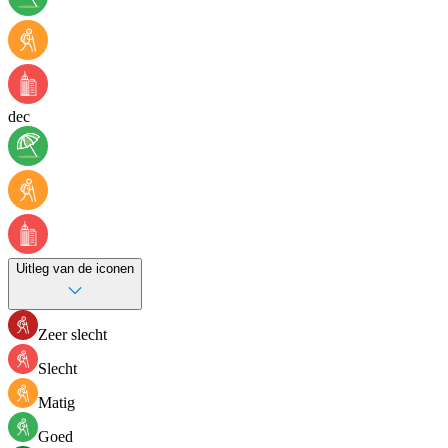
dec
Uitleg van de iconen
Zeer slecht
Slecht
Matig
Goed