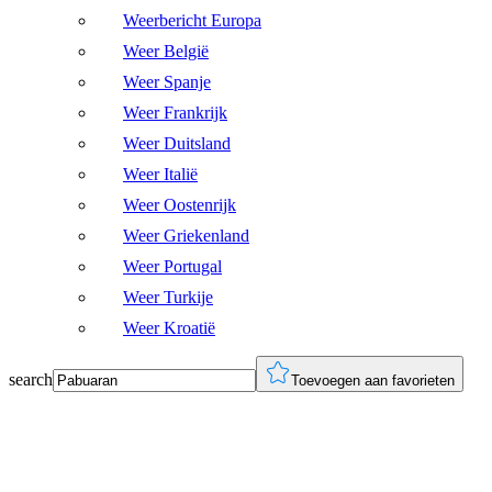
Weerbericht Europa
Weer België
Weer Spanje
Weer Frankrijk
Weer Duitsland
Weer Italië
Weer Oostenrijk
Weer Griekenland
Weer Portugal
Weer Turkije
Weer Kroatië
search
Toevoegen aan favorieten