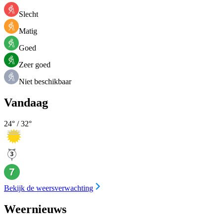
Slecht
Matig
Goed
Zeer goed
Niet beschikbaar
Vandaag
24
° /
32
°
Bekijk de weersverwachting
Weernieuws