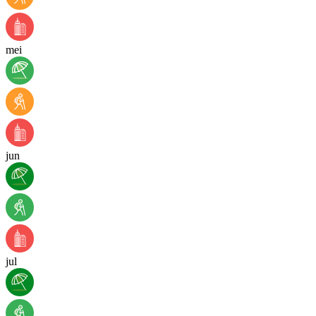
mei
jun
jul