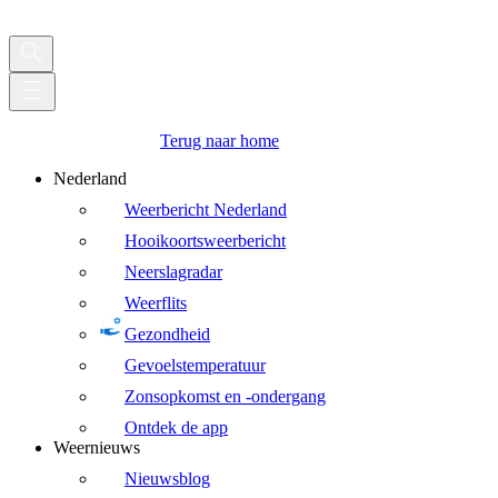
Terug naar home
Nederland
Weerbericht Nederland
Hooikoortsweerbericht
Neerslagradar
Weerflits
Gezondheid
Gevoelstemperatuur
Zonsopkomst en -ondergang
Ontdek de app
Weernieuws
Nieuwsblog