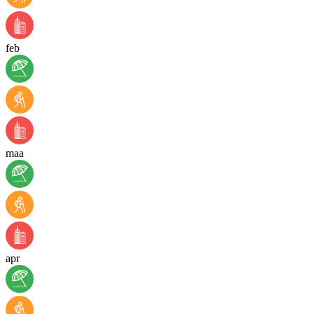
feb
maa
apr