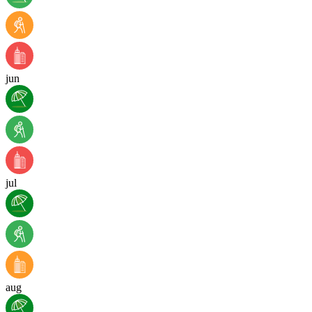
jun
jul
aug