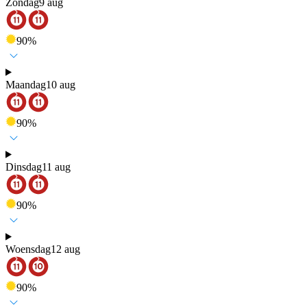
Zondag
9 aug
90
%
Maandag
10 aug
90
%
Dinsdag
11 aug
90
%
Woensdag
12 aug
90
%