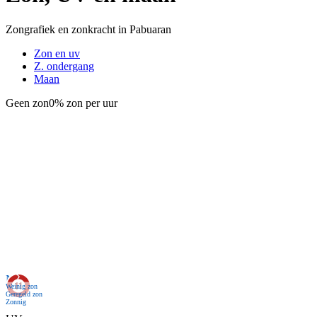
Zongrafiek en zonkracht in Pabuaran
Zon en uv
Z. ondergang
Maan
Geen zon
0% zon per uur
Nu
Weinig zon
Geregeld zon
Zonnig