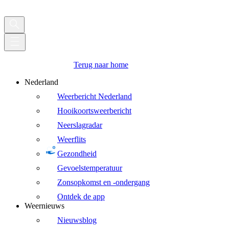
Terug naar home
Nederland
Weerbericht Nederland
Hooikoortsweerbericht
Neerslagradar
Weerflits
Gezondheid
Gevoelstemperatuur
Zonsopkomst en -ondergang
Ontdek de app
Weernieuws
Nieuwsblog