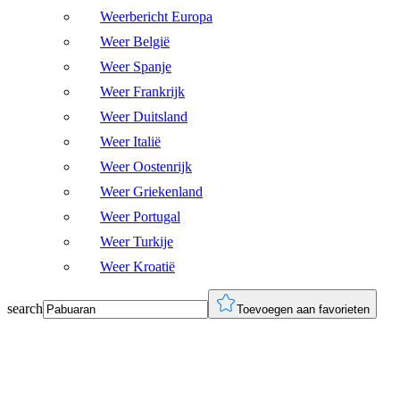
Weerbericht Europa
Weer België
Weer Spanje
Weer Frankrijk
Weer Duitsland
Weer Italië
Weer Oostenrijk
Weer Griekenland
Weer Portugal
Weer Turkije
Weer Kroatië
search
Toevoegen aan favorieten