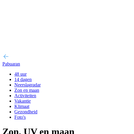
Pabuaran
48 uur
14 dagen
Neerslagradar
Zon en maan
Activiteiten
Vakantie
Klimaat
Gezondheid
Foto's
Zon, UV en maan