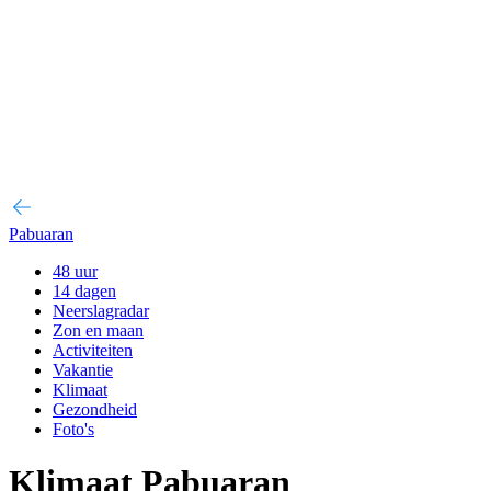
Pabuaran
48 uur
14 dagen
Neerslagradar
Zon en maan
Activiteiten
Vakantie
Klimaat
Gezondheid
Foto's
Klimaat Pabuaran