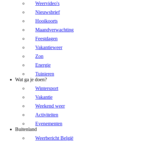
Weervideo's
Nieuwsbrief
Hooikoorts
Maandverwachting
Feestdagen
Vakantieweer
Zon
Energie
Tuinieren
Wat ga je doen?
Wintersport
Vakantie
Weekend weer
Activiteiten
Evenementen
Buitenland
Weerbericht België