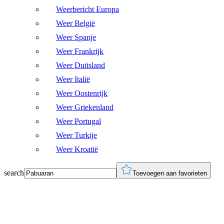
Weerbericht Europa
Weer België
Weer Spanje
Weer Frankrijk
Weer Duitsland
Weer Italië
Weer Oostenrijk
Weer Griekenland
Weer Portugal
Weer Turkije
Weer Kroatië
search
Toevoegen aan favorieten