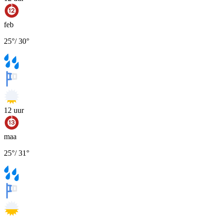
feb
25
°
/
30
°
12
uur
maa
25
°
/
31
°