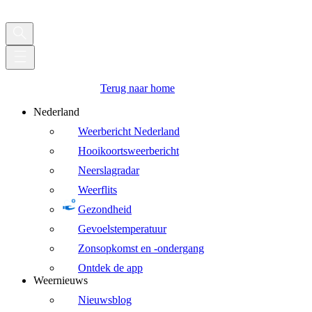
Terug naar home
Nederland
Weerbericht Nederland
Hooikoortsweerbericht
Neerslagradar
Weerflits
Gezondheid
Gevoelstemperatuur
Zonsopkomst en -ondergang
Ontdek de app
Weernieuws
Nieuwsblog