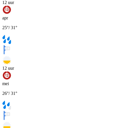
12
uur
apr
25
°
/
31
°
12
uur
mei
26
°
/
31
°