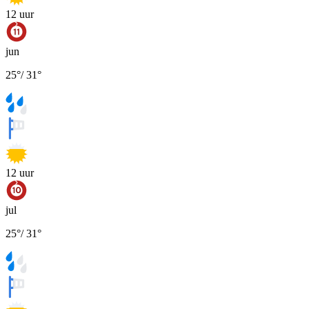
12
uur
jun
25
°
/
31
°
12
uur
jul
25
°
/
31
°