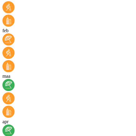
feb
maa
apr