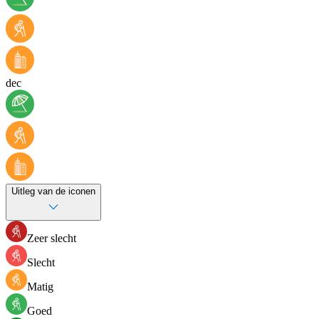
dec
Uitleg van de iconen
Zeer slecht
Slecht
Matig
Goed