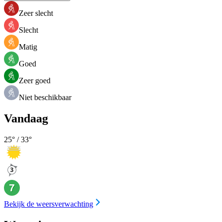
Zeer slecht
Slecht
Matig
Goed
Zeer goed
Niet beschikbaar
Vandaag
25
° /
33
°
Bekijk de weersverwachting