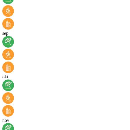
sep
okt
nov