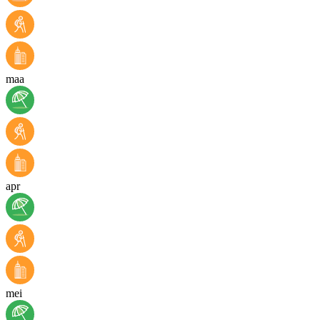
maa
apr
mei