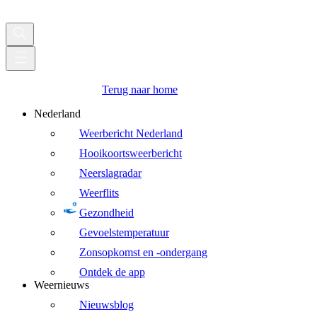
Terug naar home
Nederland
Weerbericht Nederland
Hooikoortsweerbericht
Neerslagradar
Weerflits
Gezondheid
Gevoelstemperatuur
Zonsopkomst en -ondergang
Ontdek de app
Weernieuws
Nieuwsblog