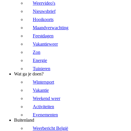
Weervideo's
Nieuwsbrief
Hooikoorts
Maandverwachting
Feestdagen
Vakantieweer
Zon
Energie
Tuinieren
Wat ga je doen?
Wintersport
Vakantie
Weekend weer
Activiteiten
Evenementen
Buitenland
Weerbericht België