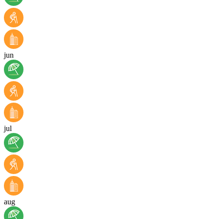
jun
jul
aug