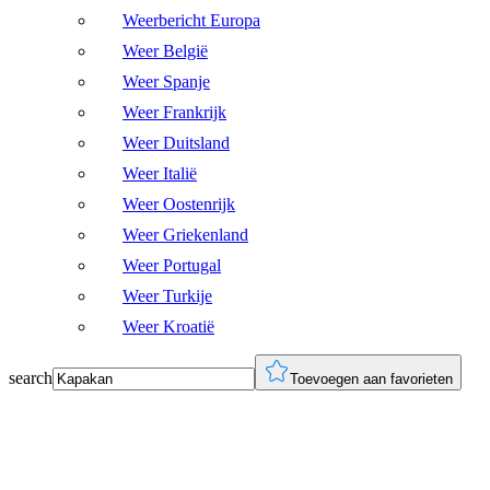
Weerbericht Europa
Weer België
Weer Spanje
Weer Frankrijk
Weer Duitsland
Weer Italië
Weer Oostenrijk
Weer Griekenland
Weer Portugal
Weer Turkije
Weer Kroatië
search
Toevoegen aan favorieten