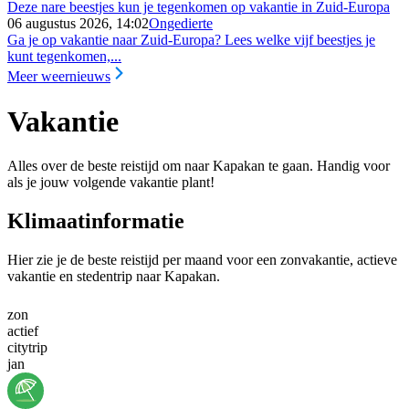
Deze nare beestjes kun je tegenkomen op vakantie in Zuid-Europa
06 augustus 2026, 14:02
Ongedierte
Ga je op vakantie naar Zuid-Europa? Lees welke vijf beestjes je
kunt tegenkomen,...
Meer weernieuws
Vakantie
Alles over de beste reistijd om naar Kapakan te gaan. Handig voor
als je jouw volgende vakantie plant!
Klimaatinformatie
Hier zie je de beste reistijd per maand voor een zonvakantie, actieve
vakantie en stedentrip naar Kapakan.
zon
actief
citytrip
jan