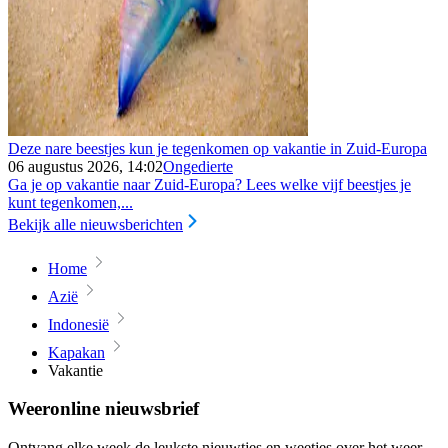
Deze nare beestjes kun je tegenkomen op vakantie in Zuid-Europa
06 augustus 2026, 14:02
Ongedierte
Ga je op vakantie naar Zuid-Europa? Lees welke vijf beestjes je
kunt tegenkomen,...
Bekijk alle nieuwsberichten
Home
Azië
Indonesië
Kapakan
Vakantie
Weeronline nieuwsbrief
Ontvang elke week de leukste nieuwtjes en weetjes over het weer