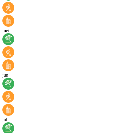
mei
jun
jul