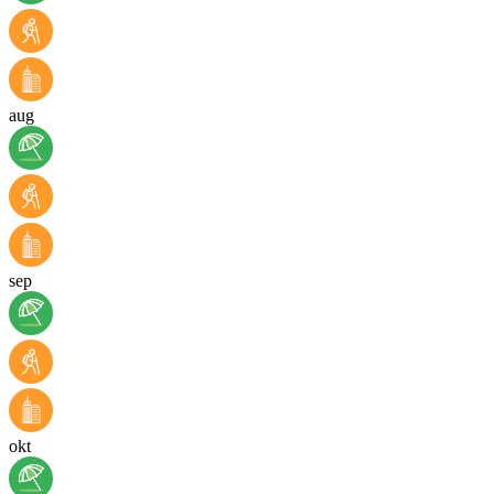
aug
sep
okt