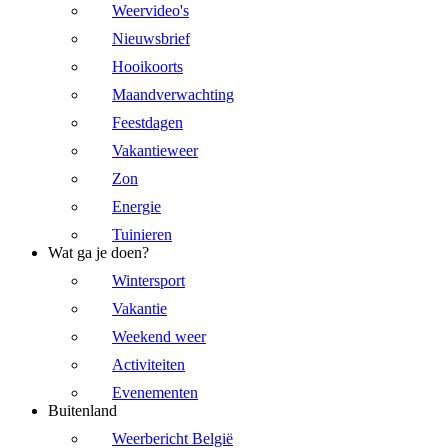
Weervideo's
Nieuwsbrief
Hooikoorts
Maandverwachting
Feestdagen
Vakantieweer
Zon
Energie
Tuinieren
Wat ga je doen?
Wintersport
Vakantie
Weekend weer
Activiteiten
Evenementen
Buitenland
Weerbericht België