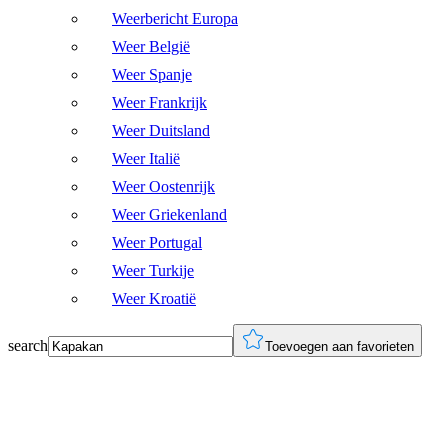
Weerbericht Europa
Weer België
Weer Spanje
Weer Frankrijk
Weer Duitsland
Weer Italië
Weer Oostenrijk
Weer Griekenland
Weer Portugal
Weer Turkije
Weer Kroatië
search
Toevoegen aan favorieten