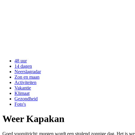
48 uur
14 dagen
Neerslagradar
Zon en maan
Activiteiten
Vakantie
Klimaat
Gezondheid
Foto's
Weer Kapakan
Goed vooruitzicht: morgen wordt een stralend zonnige dag. Het is wel