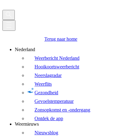
Terug naar home
Nederland
Weerbericht Nederland
Hooikoortsweerbericht
Neerslagradar
Weerflits
Gezondheid
Gevoelstemperatuur
Zonsopkomst en -ondergang
Ontdek de app
Weernieuws
Nieuwsblog