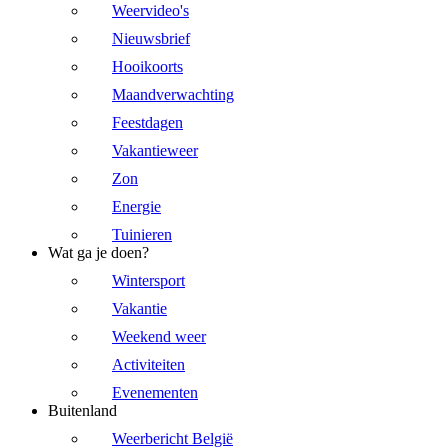
Weervideo's
Nieuwsbrief
Hooikoorts
Maandverwachting
Feestdagen
Vakantieweer
Zon
Energie
Tuinieren
Wat ga je doen?
Wintersport
Vakantie
Weekend weer
Activiteiten
Evenementen
Buitenland
Weerbericht België