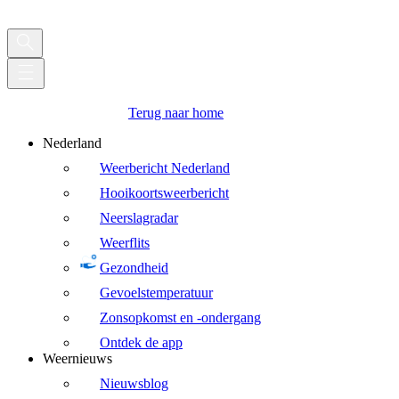
Terug naar home
Nederland
Weerbericht Nederland
Hooikoortsweerbericht
Neerslagradar
Weerflits
Gezondheid
Gevoelstemperatuur
Zonsopkomst en -ondergang
Ontdek de app
Weernieuws
Nieuwsblog