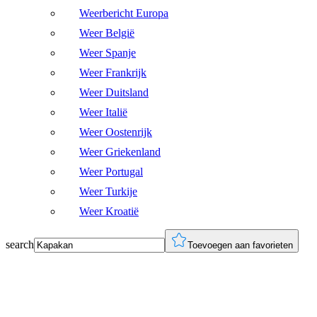
Weerbericht Europa
Weer België
Weer Spanje
Weer Frankrijk
Weer Duitsland
Weer Italië
Weer Oostenrijk
Weer Griekenland
Weer Portugal
Weer Turkije
Weer Kroatië
search
Toevoegen aan favorieten