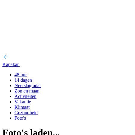
Kapakan
48 uur
14 dagen
Neerslagradar
Zon en maan
Activiteiten
Vakantie
Klimaat
Gezondheid
Foto's
Foto's laden...