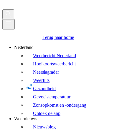
Terug naar home
Nederland
Weerbericht Nederland
Hooikoortsweerbericht
Neerslagradar
Weerflits
Gezondheid
Gevoelstemperatuur
Zonsopkomst en -ondergang
Ontdek de app
Weernieuws
Nieuwsblog