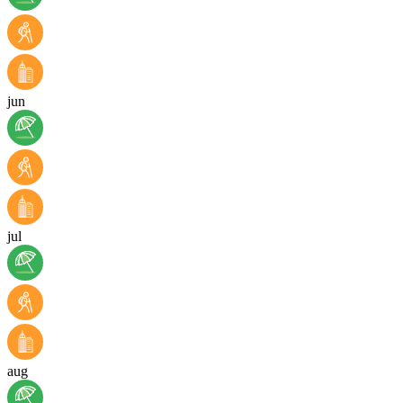
jun
jul
aug