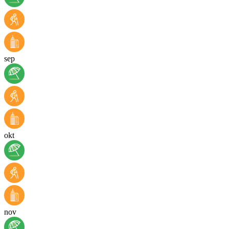
sep
okt
nov