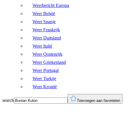
Weerbericht Europa
Weer België
Weer Spanje
Weer Frankrijk
Weer Duitsland
Weer Italië
Weer Oostenrijk
Weer Griekenland
Weer Portugal
Weer Turkije
Weer Kroatië
search
Toevoegen aan favorieten