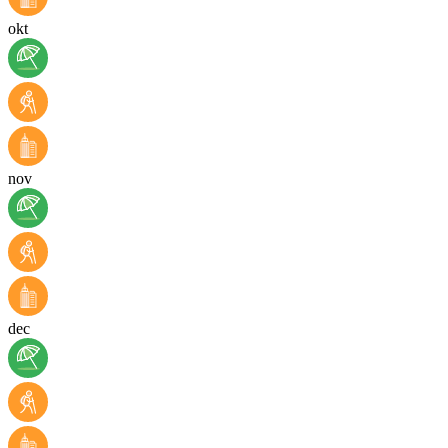
okt
nov
dec