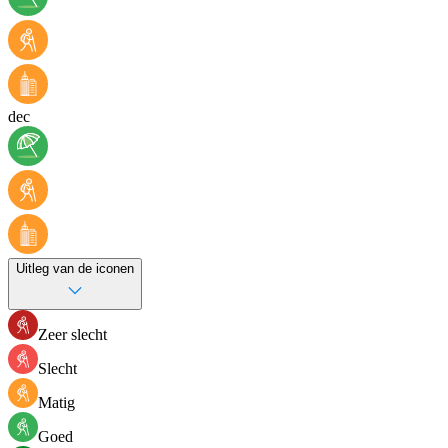
dec
Uitleg van de iconen
Zeer slecht
Slecht
Matig
Goed