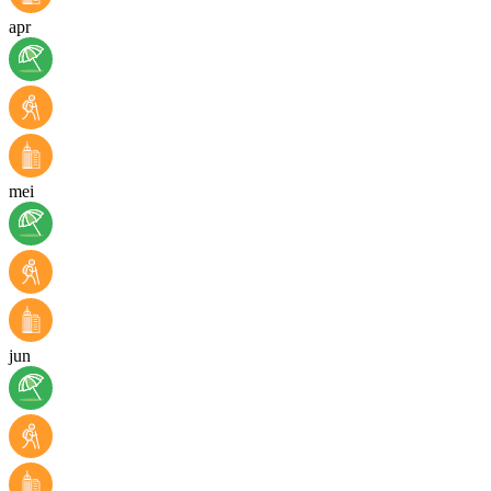
apr
mei
jun