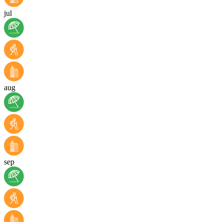
jul
aug
sep