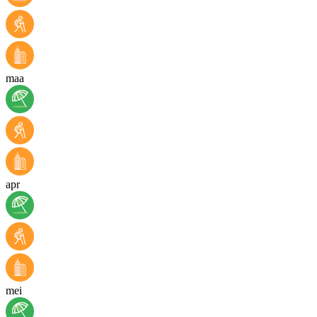
maa
apr
mei