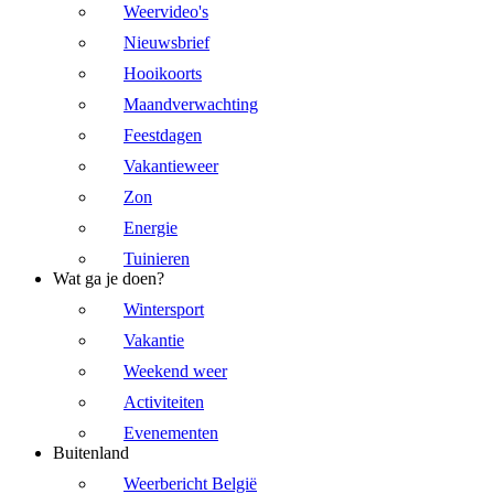
Weervideo's
Nieuwsbrief
Hooikoorts
Maandverwachting
Feestdagen
Vakantieweer
Zon
Energie
Tuinieren
Wat ga je doen?
Wintersport
Vakantie
Weekend weer
Activiteiten
Evenementen
Buitenland
Weerbericht België