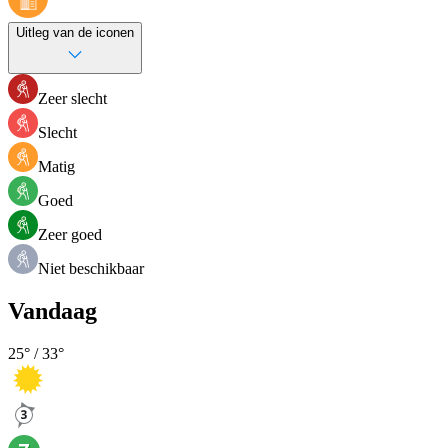
Uitleg van de iconen
Zeer slecht
Slecht
Matig
Goed
Zeer goed
Niet beschikbaar
Vandaag
25
° /
33
°