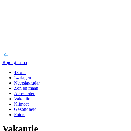
Bojong Lima
48 uur
14 dagen
Neerslagradar
Zon en maan
Activiteiten
Vakantie
Klimaat
Gezondheid
Foto's
Vakantie