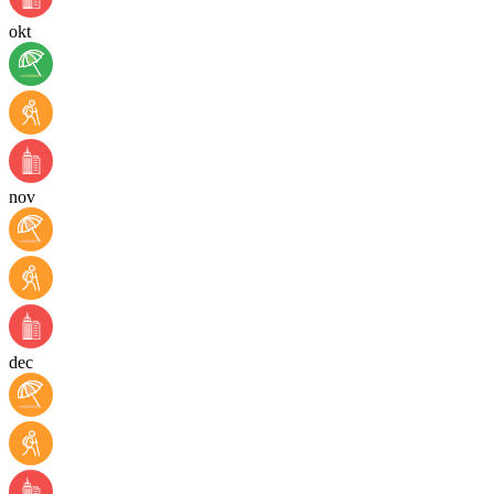
okt
nov
dec