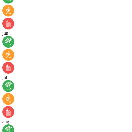
jun
jul
aug