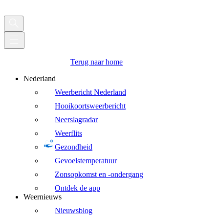
Terug naar home
Nederland
Weerbericht Nederland
Hooikoortsweerbericht
Neerslagradar
Weerflits
Gezondheid
Gevoelstemperatuur
Zonsopkomst en -ondergang
Ontdek de app
Weernieuws
Nieuwsblog