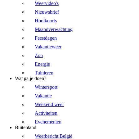
Weervideo's
Nieuwsbrief
Hooikoorts
Maandverwachting
Feestdagen
Vakantieweer
Zon
Energie
Tuinieren
Wat ga je doen?
Wintersport
Vakantie
Weekend weer
Activiteiten
Evenementen
Buitenland
Weerbericht België