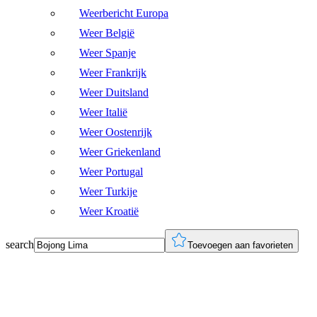
Weerbericht Europa
Weer België
Weer Spanje
Weer Frankrijk
Weer Duitsland
Weer Italië
Weer Oostenrijk
Weer Griekenland
Weer Portugal
Weer Turkije
Weer Kroatië
search
Toevoegen aan favorieten