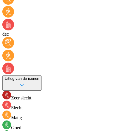
dec
Uitleg van de iconen
Zeer slecht
Slecht
Matig
Goed