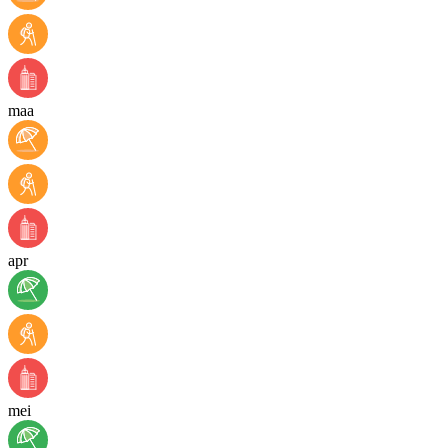
maa
apr
mei