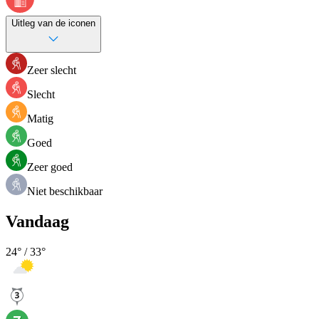
Uitleg van de iconen
Zeer slecht
Slecht
Matig
Goed
Zeer goed
Niet beschikbaar
Vandaag
24
° /
33
°