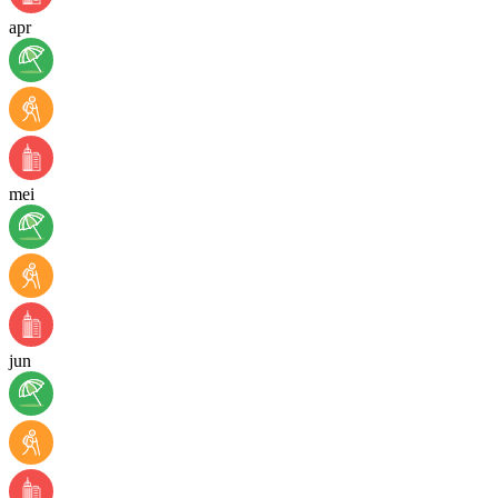
apr
mei
jun