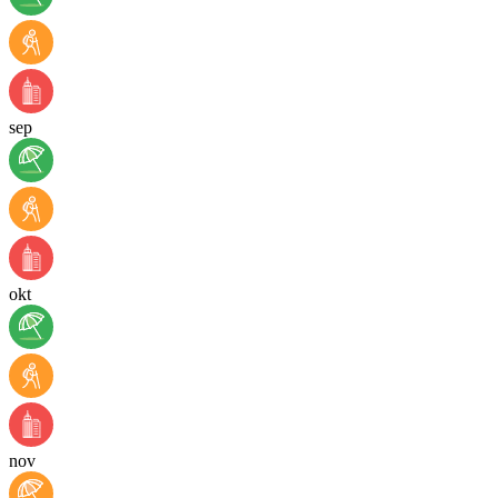
sep
okt
nov