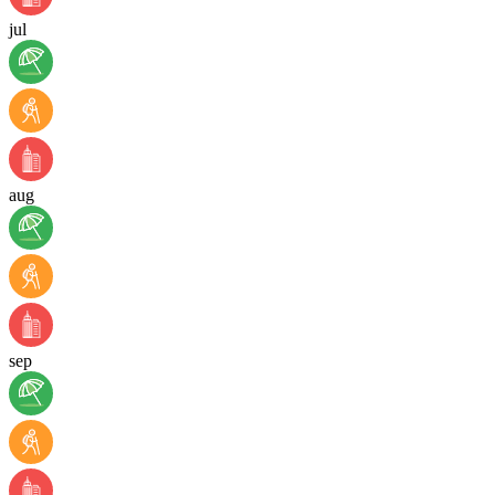
jul
aug
sep