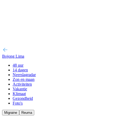
Bojong Lima
48 uur
14 dagen
Neerslagradar
Zon en maan
Activiteiten
Vakantie
Klimaat
Gezondheid
Foto's
Migraine
Reuma