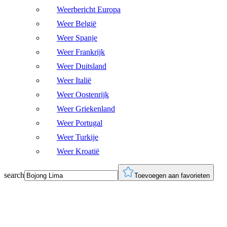
Weerbericht Europa
Weer België
Weer Spanje
Weer Frankrijk
Weer Duitsland
Weer Italië
Weer Oostenrijk
Weer Griekenland
Weer Portugal
Weer Turkije
Weer Kroatië
search
Toevoegen aan favorieten