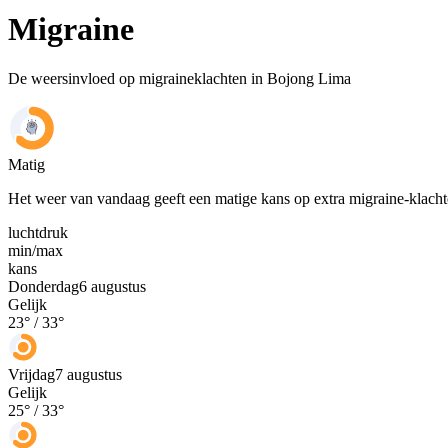
Migraine
De weersinvloed op migraineklachten in Bojong Lima
Matig
Het weer van vandaag geeft een matige kans op extra migraine-klach
luchtdruk
min
/
max
kans
Donderdag
6 augustus
Gelijk
23
° /
33
°
Vrijdag
7 augustus
Gelijk
25
° /
33
°