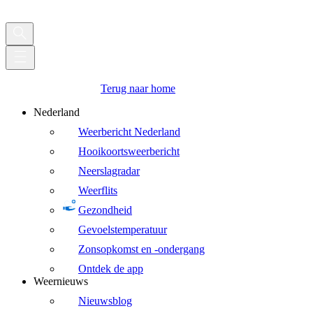
Terug naar home
Nederland
Weerbericht Nederland
Hooikoortsweerbericht
Neerslagradar
Weerflits
Gezondheid
Gevoelstemperatuur
Zonsopkomst en -ondergang
Ontdek de app
Weernieuws
Nieuwsblog