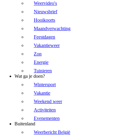
Weervideo's
Nieuwsbrief
Hooikoorts
Maandverwachting
Feestdagen
Vakantieweer
Zon
Energie
Tuinieren
Wat ga je doen?
Wintersport
Vakantie
Weekend weer
Activiteiten
Evenementen
Buitenland
Weerbericht België